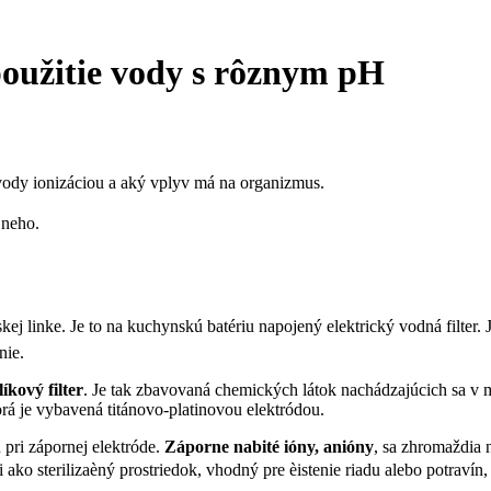
použitie vody s rôznym pH
 rôznym pH
ody ionizáciou a aký vplyv má na organizmus.
 neho.
kej linke. Je to na kuchynskú batériu napojený elektrický vodná filter
nie.
íkový filter
. Je tak zbavovaná chemických látok nachádzajúcich sa v 
rá je vybavená titánovo-platinovou elektródou.
 pri zápornej elektróde.
Záporne nabité ióny, anióny
, sa zhromaždia 
ko sterilizaèný prostriedok, vhodný pre èistenie riadu alebo potravín