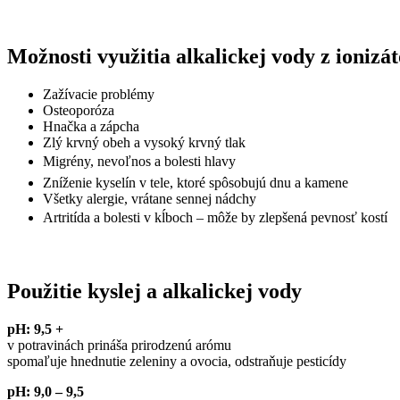
Možnosti využitia alkalickej vody z ionizát
Zažívacie problémy
Osteoporóza
Hnačka a zápcha
Zlý krvný obeh a vysoký krvný tlak
Migrény, nevoľnos a bolesti hlavy
Zníženie kyselín v tele, ktoré spôsobujú dnu a kamene
Všetky alergie, vrátane sennej nádchy
Artritída a bolesti v kĺboch – môže by zlepšená pevnosť kostí
Použitie kyslej a alkalickej vody
pH: 9,5 +
v potravinách prináša prirodzenú arómu
spomaľuje hnednutie zeleniny a ovocia, odstraňuje pesticídy
pH: 9,0 – 9,5