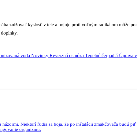
máha znižovať kyslosť v tele a bojuje proti voľným radikálom môže p
 doplnky.
Ionizovaná voda
Novinky
Reverzná osmóza
Tepelné čerpadlá
Úprava 
ázormi. Niektorí ľudia sa boja, že po inštalácii zmäkčovača budú piť „
fungovanie organizmu.