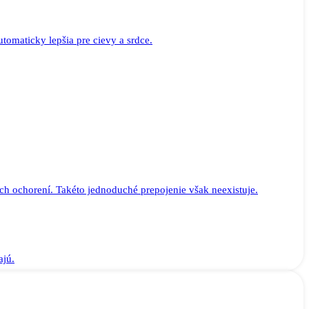
tomaticky lepšia pre cievy a srdce.
ch ochorení. Takéto jednoduché prepojenie však neexistuje.
ajú.