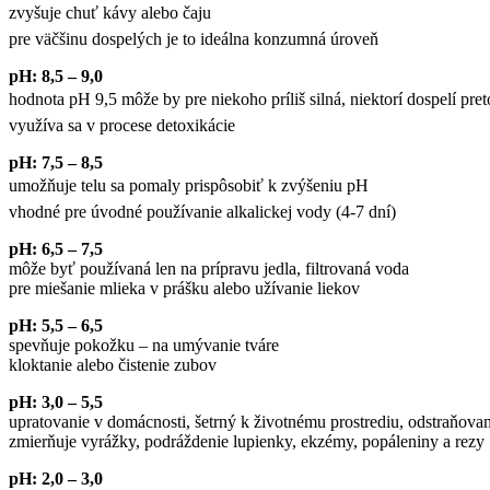
zvyšuje chuť kávy alebo čaju
pre väčšinu dospelých je to ideálna konzumná úroveň
pH: 8,5 – 9,0
hodnota pH 9,5 môže by pre niekoho príliš silná, niektorí dospelí pret
využíva sa v procese detoxikácie
pH: 7,5 – 8,5
umožňuje telu sa pomaly prispôsobiť k zvýšeniu pH
vhodné pre úvodné používanie alkalickej vody (4-7 dní)
pH: 6,5 – 7,5
môže byť používaná len na prípravu jedla, filtrovaná voda
pre miešanie mlieka v prášku alebo užívanie liekov
pH: 5,5 – 6,5
spevňuje pokožku – na umývanie tváre
kloktanie alebo čistenie zubov
pH: 3,0 – 5,5
upratovanie v domácnosti, šetrný k životnému prostrediu, odstraňova
zmierňuje vyrážky, podráždenie lupienky, ekzémy, popáleniny a rezy
pH: 2,0 – 3,0