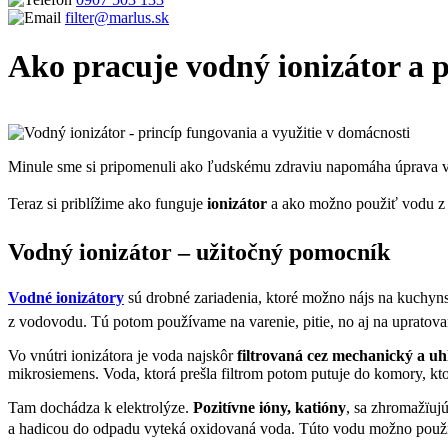
filter@marlus.sk
Ako pracuje vodný ionizátor a 
Úvodná stránka
Blog
Ako pracuje vodný ionizátor a použitie vody s
Minule sme si pripomenuli ako ľudskému zdraviu napomáha úprava v
Teraz si priblížime ako funguje
ionizátor
a ako možno použiť vodu z
Vodný ionizátor – užitočný pomocník
Vodné ionizátory
sú drobné zariadenia, ktoré možno nájs na kuchyns
z vodovodu. Tú potom používame na varenie, pitie, no aj na upratova
Vo vnútri ionizátora je voda najskôr
filtrovaná cez mechanický a uhl
mikrosiemens. Voda, ktorá prešla filtrom potom putuje do komory, kto
Tam dochádza k elektrolýze.
Pozitívne ióny, katióny
, sa zhromažïujú
a hadicou do odpadu vyteká oxidovaná voda. Túto vodu možno použi a