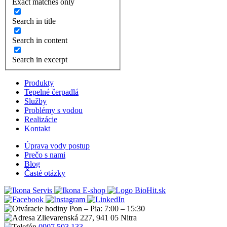
Exact matches only
Search in title
Search in content
Search in excerpt
Produkty
Tepelné čerpadlá
Služby
Problémy s vodou
Realizácie
Kontakt
Úprava vody postup
Prečo s nami
Blog
Časté otázky
Servis
E-shop
Pon – Pia: 7:00 – 15:30
Zlievarenská 227, 941 05 Nitra
0907 503 133