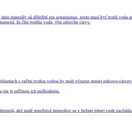
ieto minerály sú dôležité pre organizmus, preto musí byť tvrdá voda au
namená, že čím tvrdšia voda, tým zdravšie cievy.
v oblastiach s veľmi tvrdou vodou by mali výrazne menej srdcovo-cievny
nie je príčinou ich poškodenia.
edomujú, aké malé množstvá minerálov sa v bežnej pitnej vode nachádz