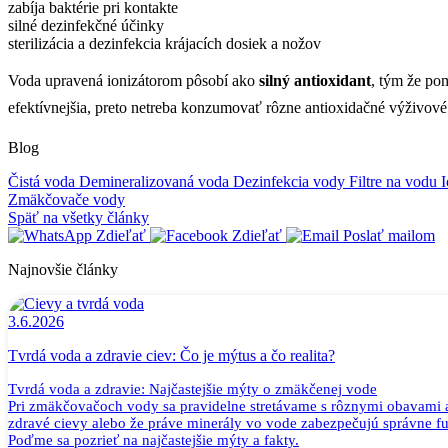
zabíja baktérie pri kontakte
silné dezinfekčné účinky
sterilizácia a dezinfekcia krájacích dosiek a nožov
Voda upravená ionizátorom pôsobí ako
silný antioxidant
, tým že po
efektívnejšia, preto netreba konzumovať rôzne antioxidačné výživové
Blog
Čistá voda
Demineralizovaná voda
Dezinfekcia vody
Filtre na vodu
Zmäkčovače vody
Späť na všetky články
Zdieľať
Zdieľať
Poslať mailom
Najnovšie články
3.6.2026
Tvrdá voda a zdravie ciev: Čo je mýtus a čo realita?
Tvrdá voda a zdravie: Najčastejšie mýty o zmäkčenej vode
Pri zmäkčovačoch vody sa pravidelne stretávame s rôznymi obavami a n
zdravé cievy alebo že práve minerály vo vode zabezpečujú správne 
Poďme sa pozrieť na najčastejšie mýty a fakty.