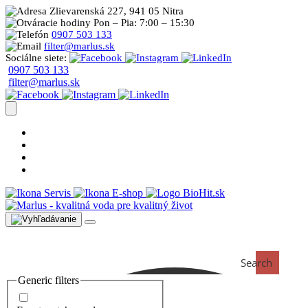
Zlievarenská 227, 941 05 Nitra
Pon – Pia: 7:00 – 15:30
0907 503 133
filter@marlus.sk
Sociálne siete:
0907 503 133
filter@marlus.sk
Úprava vody postup
Prečo s nami
Blog
Časté otázky
Servis
E-shop
Search
Generic filters