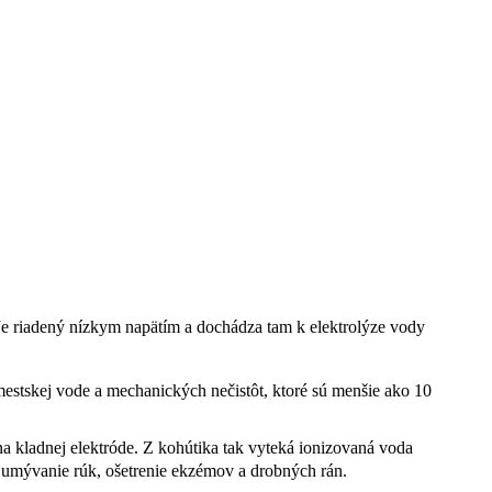
. Je riadený nízkym napätím a dochádza tam k elektrolýze vody
mestskej vode a mechanických nečistôt, ktoré sú menšie ako 10
na kladnej elektróde. Z kohútika tak vyteká ionizovaná voda
, umývanie rúk, ošetrenie ekzémov a drobných rán.