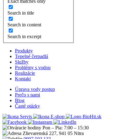
Exact matches only
Search in title
Search in content
Search in excerpt
Produkty
Tepelné čerpadlá
Služby
Problémy s vodou
Realizácie
Kontakt
Úprava vody postup
Prečo s nami
Blog
Časté otázky
Servis
E-shop
Pon – Pia: 7:00 – 15:30
Zlievarenská 227, 941 05 Nitra
0907 503 133