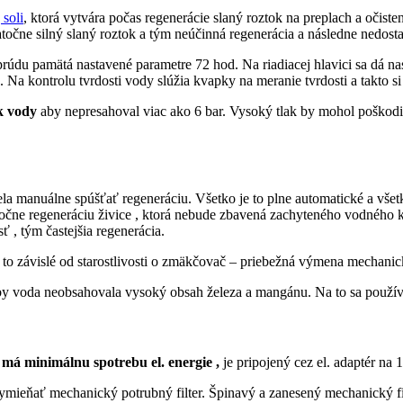
 soli
, ktorá vytvára počas regenerácie slaný roztok na preplach a oči
točne silný slaný roztok a tým neúčinná regenerácia a následne nedosta
údu pamätá nastavené parametre 72 hod. Na riadiacej hlavici sa dá na
. Na kontrolu tvrdosti vody slúžia kvapky na meranie tvrdosti a takto 
k vody
aby nepresahoval viac ako 6 bar. Vysoký tlak by mohol poškodi
a manuálne spúšťať regeneráciu. Všetko je to plne automatické a všetk
točne regeneráciu živice , ktorá nebude zbavená zachyteného vodného 
 , tým častejšia regenerácia.
 to závislé od starostlivosti o zmäkčovač – priebežná výmena mechanick
y voda neobsahovala vysoký obsah železa a mangánu. Na to sa používajú
má minimálnu spotrebu
el. energie ,
je pripojený cez el. adaptér na 
vymieňať mechanický potrubný filter. Špinavý a zanesený mechanický fi