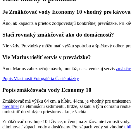
Je Zmäkčovač vody Economy 10 vhodný pre kávovar
Áno, ak kapacita a prietok zodpovedajú konkrétnej prevádzke. Pri k
Stačí rovnaký zmäkčovač ako do domácnosti?
Nie vždy. Prevádzky môžu mať vyššiu spotrebu a špičkový odber, pre
Vie Marlus riešiť servis v prevádzke?
Áno. Marlus zabezpečuje návrh, montáž, nastavenie aj servis
zmäkčo
Popis
Vlastnosti
Fotogaléria
Časté otázky
Popis zmäkčovača vody Economy 10
Zmäkčovač má výšku 64 cm. a hĺbku 44cm. je vhodný pre umiestnenie 
predfilter
na elimináciu sedimentu, hrdze, zákalu a tým ochranu riadia
umiestniť do vlhkých priestorov ako je šachta .
Zmäkčovač obsahuje 10 l živice, určenej na znižovanie tvrdosti vo
eliminovať zápach vody a dusičnany. Pre zápach vody sú vhodné
uhl