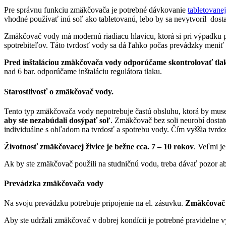
Pre správnu funkciu zmäkčovača je potrebné dávkovanie
tabletovanej
vhodné používať inú soľ ako tabletovanú, lebo by sa nevytvoril dosta
Zmäkčovač vody má modernú riadiacu hlavicu, ktorá si pri výpadku pr
spotrebiteľov. Táto tvrdosť vody sa dá ľahko počas prevádzky meniť 
Pred inštaláciou zmäkčovača vody odporúčame skontrolovať tla
nad 6 bar. odporúčame inštaláciu regulátora tlaku.
Starostlivosť o zmäkčovač vody.
Tento typ zmäkčovača vody nepotrebuje častú obsluhu, ktorá by musel
aby ste nezabúdali dosýpať soľ
. Zmäkčovač bez soli neurobí dosta
individuálne s ohľadom na tvrdosť a spotrebu vody. Čím vyššia tvrdosť
Životnosť zmäkčovacej živice je bežne cca. 7 – 10 rokov
. Veľmi je
Ak by ste zmäkčovač použili na studničnú vodu, treba dávať pozor ab
Prevádzka zmäkčovača vody
Na svoju prevádzku potrebuje pripojenie na el. zásuvku.
Zmäkčovač 
Aby ste udržali zmäkčovač v dobrej kondícii je potrebné pravidelne 