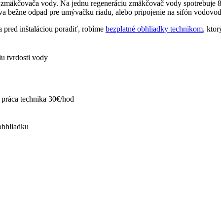
zmäkčovača vody. Na jednu regeneráciu zmäkčovač vody spotrebuje 80 li
va bežne odpad pre umývačku riadu, alebo pripojenie na sifón vodovod
a pred inštaláciou poradiť, robíme
bezplatné obhliadky technikom
, ktor
u tvrdosti vody
a práca technika 30€/hod
obhliadku