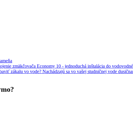
če vody
Zmäkčovač vody Economy 10
zbaviť zákalu vo vode?
Nachádzajú sa vo vašej studničnej vode dusičn
rmo?