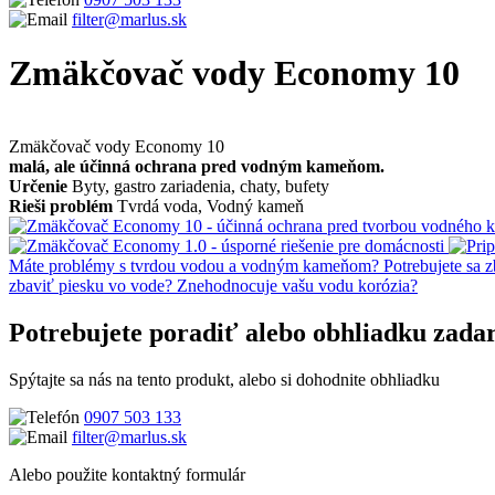
filter@marlus.sk
Zmäkčovač vody Economy 10
Úvodná stránka
Produkty
Zmäkčovače vody
Automatické zmäkčova
Zmäkčovač vody Economy 10
malá, ale účinná ochrana pred vodným kameňom.
Určenie
Byty, gastro zariadenia, chaty, bufety
Rieši problém
Tvrdá voda, Vodný kameň
Máte problémy s tvrdou vodou a vodným kameňom?
Potrebujete sa 
zbaviť piesku vo vode?
Znehodnocuje vašu vodu korózia?
Potrebujete poradiť alebo obhliadku
zada
Spýtajte sa nás na tento produkt, alebo si dohodnite obhliadku
0907 503 133
filter@marlus.sk
Alebo použite kontaktný formulár