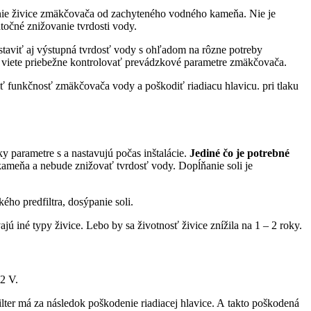
stenie živice zmäkčovača od zachyteného vodného kameňa. Nie je
točné znižovanie tvrdosti vody.
staviť aj výstupná tvrdosť vody s ohľadom na rôzne potreby
si viete priebežne kontrolovať prevádzkové parametre zmäkčovača.
ť funkčnosť zmäkčovača vody a poškodiť riadiacu hlavicu. pri tlaku
y parametre s a nastavujú počas inštalácie.
Jediné čo je potrebné
kameňa a nebude znižovať tvrdosť vody. Dopĺňanie soli je
ého predfiltra, dosýpanie soli.
 iné typy živice. Lebo by sa životnosť živice znížila na 1 – 2 roky.
12 V.
lter má za následok poškodenie riadiacej hlavice. A takto poškodená