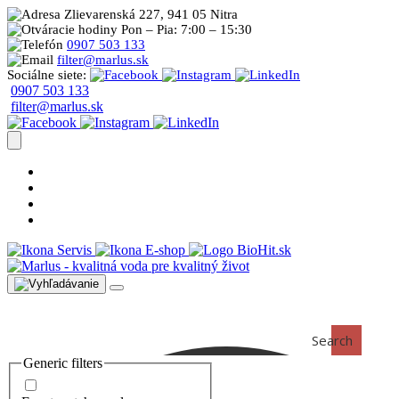
Zlievarenská 227, 941 05 Nitra
Pon – Pia: 7:00 – 15:30
0907 503 133
filter@marlus.sk
Sociálne siete:
0907 503 133
filter@marlus.sk
Úprava vody postup
Prečo s nami
Blog
Časté otázky
Servis
E-shop
Search
Generic filters