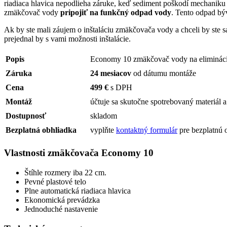
riadiaca hlavica nepodlieha záruke, keď sediment poškodí mechaniku 
zmäkčovač vody
pripojiť na funkčný odpad vody
. Tento odpad bý
Ak by ste mali záujem o inštaláciu zmäkčovača vody a chceli by ste s
prejednal by s vami možnosti inštalácie.
Popis
Economy 10 zmäkčovač vody na elimináci
Záruka
24 mesiacov
od dátumu montáže
Cena
499 €
s DPH
Montáž
účtuje sa skutočne spotrebovaný materiál 
Dostupnosť
skladom
Bezplatná obhliadka
vyplňte
kontaktný formulár
pre bezplatnú 
Vlastnosti zmäkčovača Economy 10
Štíhle rozmery iba 22 cm.
Pevné plastové telo
Plne automatická riadiaca hlavica
Ekonomická prevádzka
Jednoduché nastavenie