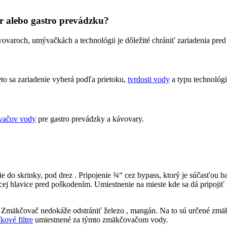
 alebo gastro prevádzku?
ávovaroch, umývačkách a technológii je dôležité chrániť zariadenia 
to sa zariadenie vyberá podľa prietoku,
tvrdosti vody
a typu technológi
vačov vody
pre gastro prevádzky a kávovary.
do skrinky, pod drez . Pripojenie ¾“ cez bypass, ktorý je súčasťou b
cej hlavice pred poškodením. Umiestnenie na mieste kde sa dá pripojiť 
dy. Zmäkčovač nedokáže odstrániť železo , mangán. Na to sú určené z
íkové filtre
umiestnené za týmto zmäkčovačom vody.