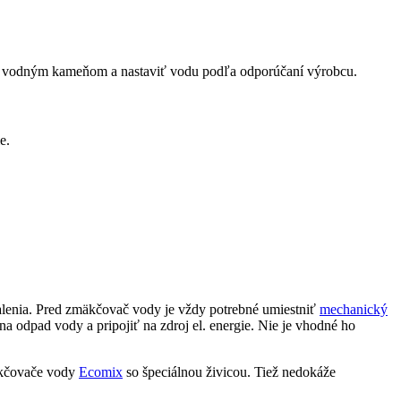
pred vodným kameňom a nastaviť vodu podľa odporúčaní výrobcu.
e.
alenia. Pred zmäkčovač vody je vždy potrebné umiestniť
mechanický
na odpad vody a pripojiť na zdroj el. energie. Nie je vhodné ho
mäkčovače vody
Ecomix
so špeciálnou živicou. Tiež nedokáže