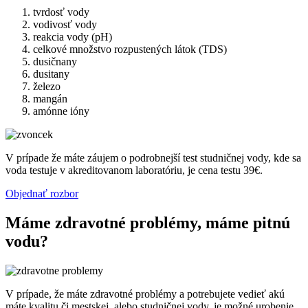
tvrdosť vody
vodivosť vody
reakcia vody (pH)
celkové množstvo rozpustených látok (TDS)
dusičnany
dusitany
železo
mangán
amónne ióny
V prípade že máte záujem o podrobnejší test studničnej vody, kde sa
voda testuje v akreditovanom laboratóriu, je cena testu 39€.
Objednať rozbor
Máme zdravotné problémy, máme pitnú
vodu?
V prípade, že máte zdravotné problémy a potrebujete vedieť akú
máte kvalitu či mestskej, alebo studničnej vody, je možné urobenie