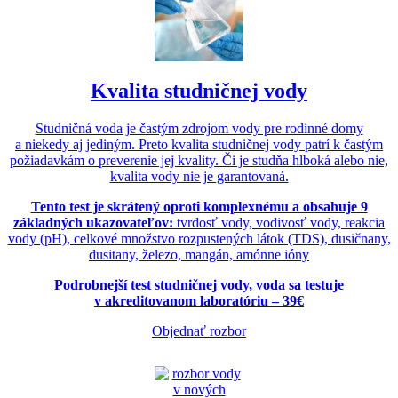
Kvalita studničnej vody
Studničná voda je častým zdrojom vody pre rodinné domy
a niekedy aj jediným. Preto kvalita studničnej vody patrí k častým
požiadavkám o preverenie jej kvality. Či je studňa hlboká alebo nie,
kvalita vody nie je garantovaná.
Tento test je skrátený oproti komplexnému a obsahuje 9
základných ukazovateľov:
tvrdosť vody, vodivosť vody, reakcia
vody (pH), celkové množstvo rozpustených látok (TDS), dusičnany,
dusitany, železo, mangán, amónne ióny
Podrobnejší test studničnej vody, voda sa testuje
v akreditovanom laboratóriu – 39€
Objednať rozbor