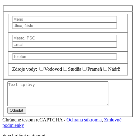
Zdroje vody:
Vodovod
Studňa
Prameň
Nádrž
Chránené testom reCAPTCHA -
Ochrana súkromia
,
Zmluvné
podmienky
Sme hrdými partnermi