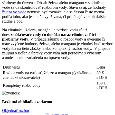
sfarbený do červena. Obsah železa alebo mangánu v studničnej
vode sa dá skontrolovať rozborom vody. Stáva sa aj, že hodnoty
železa vo vode
nemusia byť rovnaké, ale sa časom často menia
podľa toho, ako je studňa využívaná, či pribúdajú v okolí ďalšie
studne a pod.
Na elimináciu železa, mangánu a tvrdosti vodu sú už
dnes
zmäkčovače vody čo dokážu naraz eliminovať tri
problémy vody
. V prípade záujmu o rozbor vody a overenie či
máte zvýšené hodnoty železa, alebo mangánu je vhodný buď rozbor
vody iba na tieto zložky, alebo komplexný rozbor vody. V prípade
záujmu o riešenie úpravy vody vám radi poradíme s výberom
a umiestnením zariadenia na úpravu vody.
Druh testu
Cena
Rozbor vody na tvrdosť, železo a mangán (fyzikálno –
89 €
chemické ukazovatele)
s DPH
139 €
Kompletný rozbo vody
s DPH
Bezlatná obhliadka zadarmo
Objednať rozbor