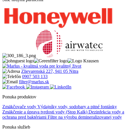
Zlievarenská 227, 941 05 Nitra
0907 503 133
filter@marlus.sk
Ponuka produktov
Zmäkčovače vody
Výdajníky vody, sodobary a pitné fontánky
Zmäkčenie a úprava tvrdosti vody (Stop Kalk)
Dezinfekcia vody a
ochrana pred baktériami
Filtre na výrobu demineralizovanej vody
Ponuka služieb