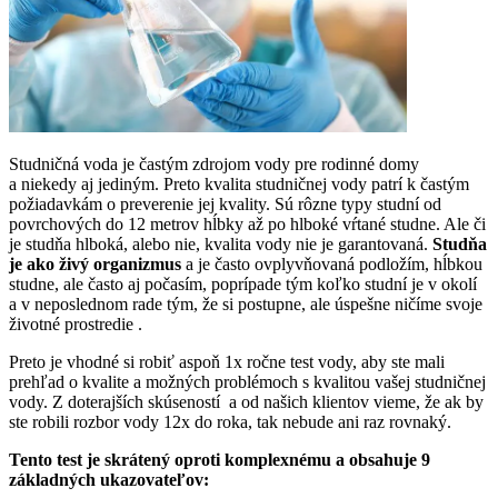
Studničná voda je častým zdrojom vody pre rodinné domy
a niekedy aj jediným. Preto kvalita studničnej vody patrí k častým
požiadavkám o preverenie jej kvality. Sú rôzne typy studní od
povrchových do 12 metrov hĺbky až po hlboké vŕtané studne. Ale či
je studňa hlboká, alebo nie, kvalita vody nie je garantovaná.
Studňa
je ako živý organizmus
a je často ovplyvňovaná podložím, hĺbkou
studne, ale často aj počasím, poprípade tým koľko studní je v okolí
a v neposlednom rade tým, že si postupne, ale úspešne ničíme svoje
životné prostredie .
Preto je vhodné si robiť aspoň 1x ročne test vody, aby ste mali
prehľad o kvalite a možných problémoch s kvalitou vašej studničnej
vody. Z doterajších skúseností a od našich klientov vieme, že ak by
ste robili rozbor vody 12x do roka, tak nebude ani raz rovnaký.
Tento test je skrátený oproti komplexnému a obsahuje 9
základných ukazovateľov: