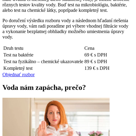
rôznych testov kvality vody. Buď test na mikrobiológiu, baktérie,
alebo test na chemické látky, poprípade kompletný test.
Po doručení výsledku rozboru vody a následnom hľadaní riešenia
úpravy vody, vám radi poradíme pri výbere vhodnej filtrácie vody
a vykonanie bezplatnej obhliadky možného umiestnenia úpravy
vody.
Druh testu
Cena
Test na baktérie
69 € s DPH
Test na fyzikálno – chemické ukazovatele
89 € s DPH
Kompletný test
139 € s DPH
Objednať rozbor
Voda nám zapácha, prečo?