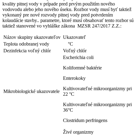
kvality pitnej vody v prípade pred prvým použitím nového
vodovodu alebo jeho nového úseku. Rozbor vody musí byť taktiež
vykonaný pre nové rozvody pitnej vody pred potvrdením
kolaudácie stavby.. parametre, ktoré musí obsahovať tento rozbor sú
taktiež stanovené vo vyhláške zákona MZSR 247/2017 Z.Z.:
Názov skupiny ukazovateľov
Ukazovateľ
Teplota odobranej vody
°C
Dezinfekcia voľný chlór
Voľný chlór
Escherichia coli
Koliformné baktérie
Enterokoky
Kultivovateľné mikroorganizmy pri
Mikrobiologické ukazovatele
22 °C
Kultivovateľné mikroorganizmy pri
36°C
Clostridum perfringens
Živé organizmy