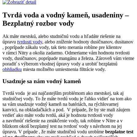
Tvrdá voda a vodný kameň, usadeniny –
Bezplatný rozbor vody
Ak máte mestskú, alebo studničnú vodu a hľadáte riešenie na
úpravu
tvrdosti vody
, alebo zníženie hodnoty dusičnanov, dusitanov
, poprípade zákalu vody, tak tieto merania robíme pre klientov
v rámci Nitry a okolia zadarmo. Odmeriame vám hodnotu tvrdosti
vody, dusičnanov, poprípade mangánu a železa. Zároveň vám vieme
poradiť s výberom vhodnej úpravy vody a urobiť bezplatnú
obhliadku
miesta možného umiestnenia filtrácie vody.
Usadzuje sa nám vodný kameň
Tvrdá voda je asi najčastejším problémom ako mestskej, tak aj
studničnej vody. To že máte tvrdú vodu je ľahko vidieť na tom ako
sa vám usadzuje vodný kameň na batériách, na rýchlovarnej
kanvici, na obkladačkách a pod. V prípade, že by ste mali záujem
vedieť ako máte vodu tvrdú, aká je hodnota tvrdosti vody
a navrhnúť riešenie na zmäkčenie vody, tak robíme v Nitre a v
blízkom okolí bezplatný test na tvrdosť vody s návrhom na jej
úpravu. V prípade , že máte studničnú vodu urobíme
bezplatne test