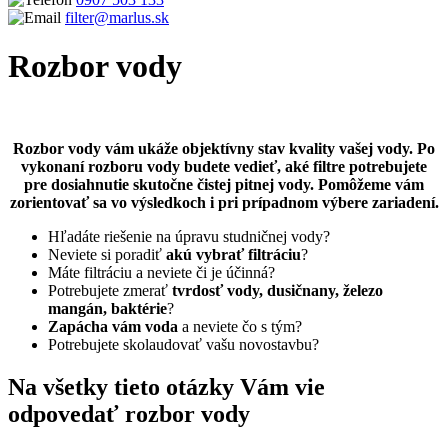
filter@marlus.sk
Rozbor vody
Úvodná stránka
Rozbor vody
Rozbor vody vám ukáže objektívny stav kvality vašej vody. Po
vykonaní rozboru vody budete vedieť, aké filtre potrebujete
pre dosiahnutie skutočne čistej pitnej vody. Pomôžeme vám
zorientovať sa vo výsledkoch i pri prípadnom výbere zariadení.
Hľadáte riešenie na úpravu studničnej vody?
Neviete si poradiť
akú vybrať filtráciu
?
Máte filtráciu a neviete či je účinná?
Potrebujete zmerať
tvrdosť vody, dusičnany, železo
mangán, baktérie
?
Zapácha vám voda
a neviete čo s tým?
Potrebujete skolaudovať vašu novostavbu?
Na všetky tieto otázky Vám vie
odpovedať rozbor vody