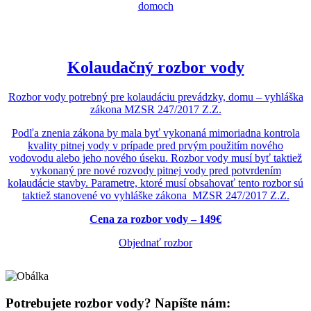
Kolaudačný rozbor vody
Rozbor vody potrebný pre kolaudáciu prevádzky, domu – vyhláška
zákona MZSR 247/2017 Z.Z.
Podľa znenia zákona by mala byť vykonaná mimoriadna kontrola
kvality pitnej vody v prípade pred prvým použitím nového
vodovodu alebo jeho nového úseku. Rozbor vody musí byť taktiež
vykonaný pre nové rozvody pitnej vody pred potvrdením
kolaudácie stavby. Parametre, ktoré musí obsahovať tento rozbor sú
taktiež stanovené vo vyhláške zákona MZSR 247/2017 Z.Z.
Cena za rozbor vody – 149€
Objednať rozbor
Potrebujete rozbor vody? Napíšte nám: