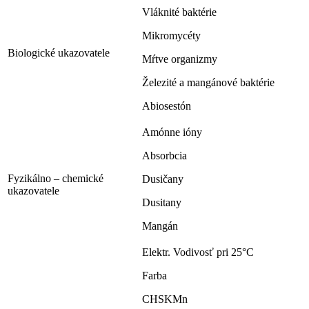
Vláknité baktérie
Mikromycéty
Biologické ukazovatele
Mŕtve organizmy
Železité a mangánové baktérie
Abiosestón
Amónne ióny
Absorbcia
Fyzikálno – chemické
Dusičany
ukazovatele
Dusitany
Mangán
Elektr. Vodivosť pri 25°C
Farba
CHSKMn