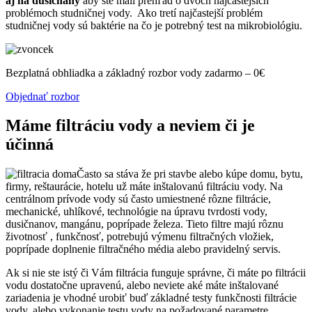
aj na dusičnany
aby ste mali prehľad o dvoch najčastejších
problémoch studničnej vody. Ako tretí najčastejší problém
studničnej vody sú baktérie na čo je potrebný test na mikrobiológiu.
Bezplatná obhliadka a základný rozbor vody zadarmo – 0€
Objednať rozbor
Máme filtráciu vody a neviem či je
účinná
Často sa stáva že pri stavbe alebo kúpe domu, bytu,
firmy, reštaurácie, hotelu už máte inštalovanú filtráciu vody. Na
centrálnom prívode vody sú často umiestnené rôzne filtrácie,
mechanické, uhlíkové, technológie na úpravu tvrdosti vody,
dusičnanov, mangánu, poprípade železa. Tieto filtre majú rôznu
životnosť , funkčnosť, potrebujú výmenu filtračných vložiek,
poprípade doplnenie filtračného média alebo pravidelný servis.
Ak si nie ste istý či Vám filtrácia funguje správne, či máte po filtrácii
vodu dostatočne upravenú, alebo neviete aké máte inštalované
zariadenia je vhodné urobiť buď základné testy funkčnosti filtrácie
vody, alebo vykonanie testu vody na požadované parametre.