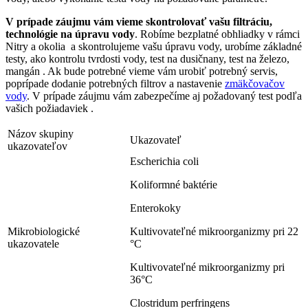
V prípade záujmu vám vieme skontrolovať vašu filtráciu,
technológie na úpravu vody
. Robíme bezplatné obhliadky v rámci
Nitry a okolia a skontrolujeme vašu úpravu vody, urobíme základné
testy, ako kontrolu tvrdosti vody, test na dusičnany, test na železo,
mangán . Ak bude potrebné vieme vám urobiť potrebný servis,
poprípade dodanie potrebných filtrov a nastavenie
zmäkčovačov
vody
. V prípade záujmu vám zabezpečíme aj požadovaný test podľa
vašich požiadaviek .
Názov skupiny
Ukazovateľ
ukazovateľov
Escherichia coli
Koliformné baktérie
Enterokoky
Mikrobiologické
Kultivovateľné mikroorganizmy pri 22
ukazovatele
°C
Kultivovateľné mikroorganizmy pri
36°C
Clostridum perfringens