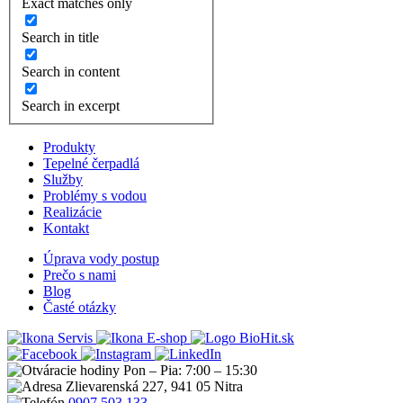
Exact matches only
Search in title
Search in content
Search in excerpt
Produkty
Tepelné čerpadlá
Služby
Problémy s vodou
Realizácie
Kontakt
Úprava vody postup
Prečo s nami
Blog
Časté otázky
Servis
E-shop
Pon – Pia: 7:00 – 15:30
Zlievarenská 227, 941 05 Nitra
0907 503 133