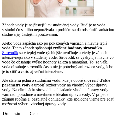
Zápach vody je najčastejší jav studničnej vody. Buď je to voda
v studni čo sa dlho nepoužívala a problém sa dá odstrániť sanitáciou
studne a jej častejším používaním.
Alebo voda zapácha ako po pokazených vajciach a hlavne teplá
voda. Tento zápach spôsobujú
zvýšené hodnoty sírovodíka
.
Sírovodík
sa v teplej vode rýchlejšie uvoľňuje a vtedy je zápach
intenzívnejší ako v studenej vode. Sírovodík sa vyskytuje hlavne vo
vode čo obsahuje vyššie hodnoty železa a mangánu. To, že vaša
voda obsahuje sírovodík často nie je potrebný ani rozbor vody, lebo
je to cítiť a často aj veľmi intenzívne.
Ale stále sa jedná o studničnú vodu, kde je dobré si
overiť ďalšie
parametre vody
a urobiť rozbor vody na vhodný výber úpravy
vody. Na elimináciu sírovodíka a hľadanie vhodnej úpravy vody
vám radi poradíme a navrhneme ideálnu úpravu vody. V prípade
záujmu robíme aj bezplatné obhliadky, kde spoločne vieme prejedať
možnosti výberu vhodnej úpravy vody.
Druh testu
Cena