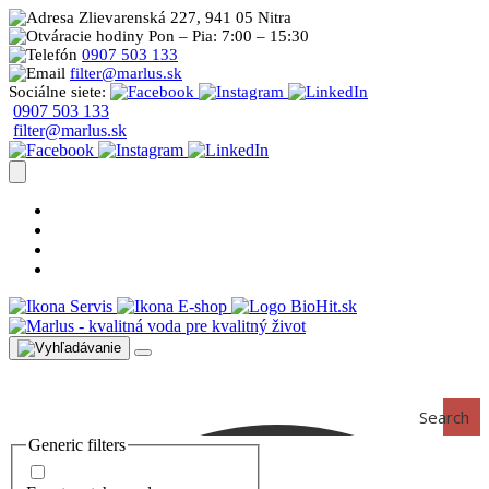
Zlievarenská 227, 941 05 Nitra
Pon – Pia: 7:00 – 15:30
0907 503 133
filter@marlus.sk
Sociálne siete:
0907 503 133
filter@marlus.sk
Úprava vody postup
Prečo s nami
Blog
Časté otázky
Servis
E-shop
Search
Generic filters