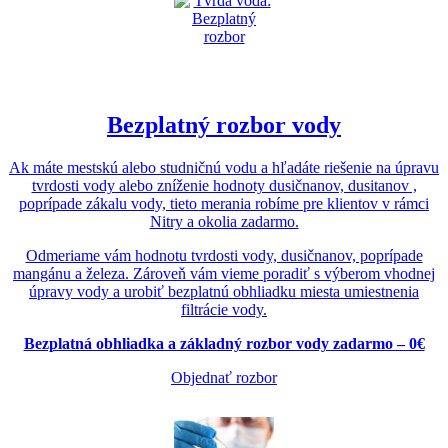
Bezplatný rozbor vody
Ak máte mestskú alebo studničnú vodu a hľadáte riešenie na úpravu
tvrdosti vody alebo zníženie hodnoty dusičnanov, dusitanov ,
poprípade zákalu vody, tieto merania robíme pre klientov v rámci
Nitry a okolia zadarmo.
Odmeriame vám hodnotu tvrdosti vody, dusičnanov, poprípade
mangánu a železa. Zároveň vám vieme poradiť s výberom vhodnej
úpravy vody a urobiť bezplatnú obhliadku miesta umiestnenia
filtrácie vody.
Bezplatná obhliadka a základný rozbor vody zadarmo – 0€
Objednať rozbor