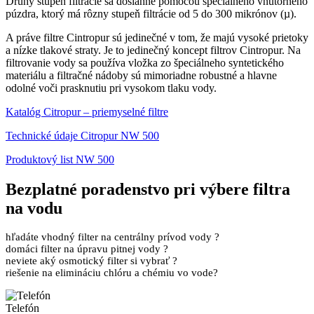
Druhý stupeň filtrácie sa dosiahne pomocou špeciálneho vnútorného
púzdra, ktorý má rôzny stupeň filtrácie od 5 do 300 mikrónov (µ).
A práve filtre Cintropur sú jedinečné v tom, že majú vysoké prietoky
a nízke tlakové straty.
Je to jedinečný koncept filtrov Cintropur.
Na
filtrovanie vody sa používa vložka zo špeciálneho syntetického
materiálu a filtračné nádoby sú mimoriadne robustné a hlavne
odolné voči prasknutiu pri vysokom tlaku vody.
Katalóg Citropur – priemyselné filtre
Technické údaje Citropur NW 500
Produktový list NW 500
Bezplatné
poradenstvo pri výbere filtra
na vodu
hľadáte vhodný filter na centrálny prívod vody ?
domáci filter na úpravu pitnej vody ?
neviete aký osmotický filter si vybrať ?
riešenie na elimináciu chlóru a chémiu vo vode?
Telefón