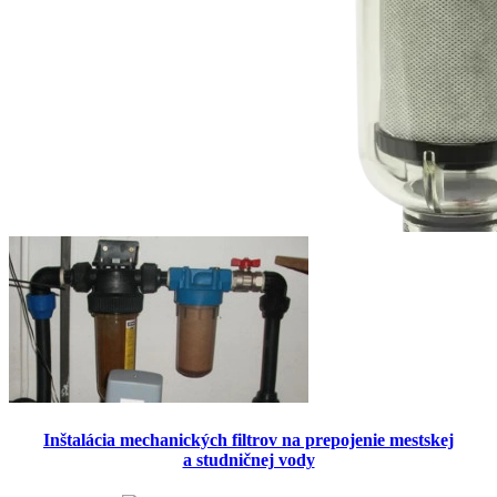
Inštalácia mechanických filtrov na prepojenie mestskej
a studničnej vody