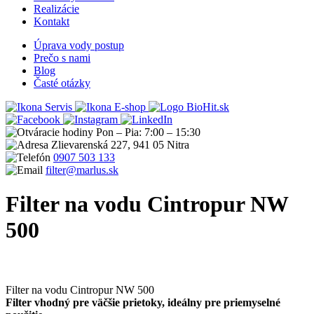
Realizácie
Kontakt
Úprava vody postup
Prečo s nami
Blog
Časté otázky
Servis
E-shop
Pon – Pia: 7:00 – 15:30
Zlievarenská 227, 941 05 Nitra
0907 503 133
filter@marlus.sk
Filter na vodu Cintropur NW
500
Úvodná stránka
Produkty
Filter na vodu
Mechanické filtre Cintropur
Filter na vodu Cintropur NW 500
Filter na vodu Cintropur NW 500
Filter vhodný pre väčšie prietoky, ideálny pre priemyselné