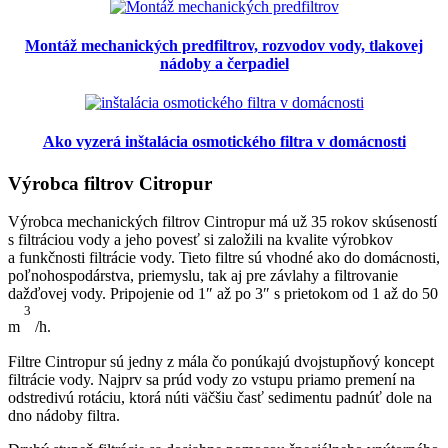
Montáž mechanických predfiltrov, rozvodov vody, tlakovej
nádoby a čerpadiel
Ako vyzerá inštalácia osmotického filtra v domácnosti
Výrobca filtrov Citropur
Výrobca mechanických filtrov Cintropur má už 35 rokov skúseností
s filtráciou vody a jeho povesť si založili na kvalite výrobkov
a funkčnosti filtrácie vody.
Tieto filtre sú vhodné ako do domácnosti,
poľnohospodárstva, priemyslu, tak aj pre závlahy a filtrovanie
dažďovej vody.
Pripojenie od 1″ až po 3″ s prietokom od 1 až do 50
3
m
/h.
Filtre Cintropur sú jedny z mála čo ponúkajú dvojstupňový koncept
filtrácie vody.
Najprv sa prúd vody zo vstupu priamo premení na
odstredivú rotáciu, ktorá núti väčšiu časť sedimentu padnúť dole na
dno nádoby filtra.