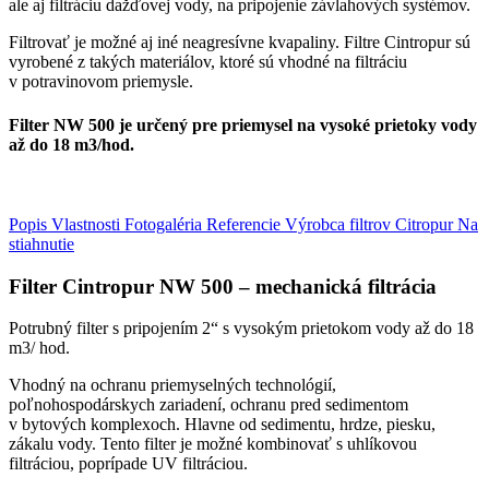
ale aj filtráciu dažďovej vody, na pripojenie závlahových systémov.
Filtrovať je možné aj iné neagresívne kvapaliny. Filtre Cintropur sú
vyrobené z takých materiálov, ktoré sú vhodné na filtráciu
v potravinovom priemysle.
Filter NW 500 je určený pre priemysel na vysoké prietoky vody
až do 18 m3/hod.
Popis
Vlastnosti
Fotogaléria
Referencie
Výrobca filtrov Citropur
Na
stiahnutie
Filter Cintropur NW 500 – mechanická filtrácia
Potrubný filter s pripojením 2“ s vysokým prietokom vody až do 18
m3/ hod.
Vhodný na ochranu priemyselných technológií,
poľnohospodárskych zariadení, ochranu pred sedimentom
v bytových komplexoch. Hlavne od sedimentu, hrdze, piesku,
zákalu vody. Tento filter je možné kombinovať s uhlíkovou
filtráciou, poprípade UV filtráciou.