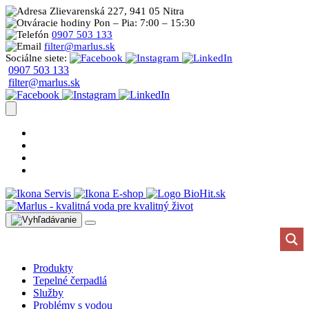
Zlievarenská 227, 941 05 Nitra
Pon – Pia: 7:00 – 15:30
0907 503 133
filter@marlus.sk
Sociálne siete:
0907 503 133
filter@marlus.sk
Úprava vody postup
Prečo s nami
Blog
Časté otázky
Servis
E-shop
Produkty
Tepelné čerpadlá
Služby
Problémy s vodou