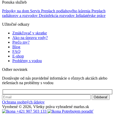
Ponuka služieb
Prípojky na dom
Servis
Preplach podlahového kúrenia
Preplach
radiátorov a rozvodov
Dezinfekcia rozvodov
Inštalatérske práce
Užitočné odkazy
Zmäkčovač v skratke
Ako na úpravu vody?
Prečo my?
Blog
FAQ
E-shop
Problémy s vodou
Odber noviniek
Dostávajte od nás pravidelné informácie o rôznych akciách alebo
riešeniach na problémy s vodou
Ochrana osobných údajov
Vyrobené © 2026, Všetky práva vyhradené marlus.sk
+421 907 503 133
Potrebujem poradiť