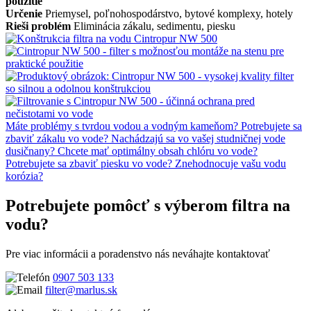
použitie
Určenie
Priemysel, poľnohospodárstvo, bytové komplexy, hotely
Rieši problém
Eliminácia zákalu, sedimentu, piesku
Máte problémy s tvrdou vodou a vodným kameňom?
Potrebujete sa
zbaviť zákalu vo vode?
Nachádzajú sa vo vašej studničnej vode
dusičnany?
Chcete mať optimálny obsah chlóru vo vode?
Potrebujete sa zbaviť piesku vo vode?
Znehodnocuje vašu vodu
korózia?
Potrebujete pomôcť s výberom
filtra na
vodu?
Pre viac informácii a poradenstvo nás neváhajte kontaktovať
0907 503 133
filter@marlus.sk