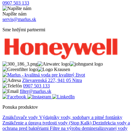
0907 503 133
Napíšte nám
servis@marlus.sk
Sme hrdými partnermi
Zlievarenská 227, 941 05 Nitra
0907 503 133
filter@marlus.sk
Ponuka produktov
Zmäkčovače vody
Výdajníky vody, sodobary a pitné fontánky
Zmäkčenie a úprava tvrdosti vody (Stop Kalk)
Dezinfekcia vody a
ochrana pred baktériami
Filtre na výrobu demineralizovanej vody