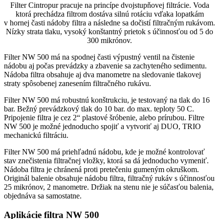
Filter Cintropur pracuje na princípe dvojstupňovej filtrácie. Voda
ktorá prechádza filtrom dostáva silnú rotáciu vďaka lopatkám
v hornej časti nádoby filtra a následne sa dočistí filtračným rukávom.
Nízky strata tlaku, vysoký konštantný prietok s účinnosťou od 5 do
300 mikrónov.
Filter NW 500 má na spodnej časti výpustný ventil na čistenie
nádobu aj počas prevádzky a zbavenie sa zachyteného sedimentu.
Nádoba filtra obsahuje aj dva manometre na sledovanie tlakovej
straty spôsobenej zanesením filtračného rukávu.
Filter NW 500 má robustnú konštrukciu, je testovaný na tlak do 16
bar. Bežný prevádzkový tlak do 10 bar. do max. teploty 50 C.
Pripojenie filtra je cez 2“ plastové šróbenie, alebo prírubou. Filtre
NW 500 je možné jednoducho spojiť a vytvoriť aj DUO, TRIO
mechanickú filtráciu.
Filter NW 500 má priehľadnú nádobu, kde je možné kontrolovať
stav znečistenia filtračnej vložky, ktorá sa dá jednoducho vymeniť.
Nádoba filtra je chránená proti pretečeniu gumeným okruškom.
Originál balenie obsahuje nádobu filtra, filtračný rukáv s účinnosťou
25 mikrónov, 2 manometre. Držiak na stenu nie je súčasťou balenia,
objednáva sa samostatne.
Aplikácie filtra NW 500