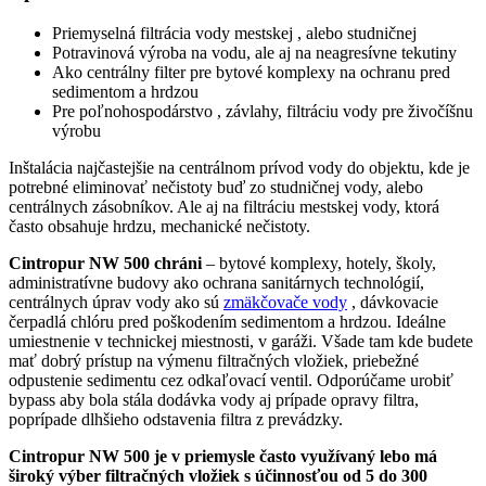
Priemyselná filtrácia vody mestskej , alebo studničnej
Potravinová výroba na vodu, ale aj na neagresívne tekutiny
Ako centrálny filter pre bytové komplexy na ochranu pred
sedimentom a hrdzou
Pre poľnohospodárstvo , závlahy, filtráciu vody pre živočíšnu
výrobu
Inštalácia najčastejšie na centrálnom prívod vody do objektu, kde je
potrebné eliminovať nečistoty buď zo studničnej vody, alebo
centrálnych zásobníkov. Ale aj na filtráciu mestskej vody, ktorá
často obsahuje hrdzu, mechanické nečistoty.
Cintropur NW 500 chráni
– bytové komplexy, hotely, školy,
administratívne budovy ako ochrana sanitárnych technológií,
centrálnych úprav vody ako sú
zmäkčovače vody
, dávkovacie
čerpadlá chlóru pred poškodením sedimentom a hrdzou. Ideálne
umiestnenie v technickej miestnosti, v garáži. Všade tam kde budete
mať dobrý prístup na výmenu filtračných vložiek, priebežné
odpustenie sedimentu cez odkaľovací ventil. Odporúčame urobiť
bypass aby bola stála dodávka vody aj prípade opravy filtra,
poprípade dlhšieho odstavenia filtra z prevádzky.
Cintropur NW 500 je v priemysle často využívaný lebo má
široký výber filtračných vložiek s účinnosťou od 5 do 300