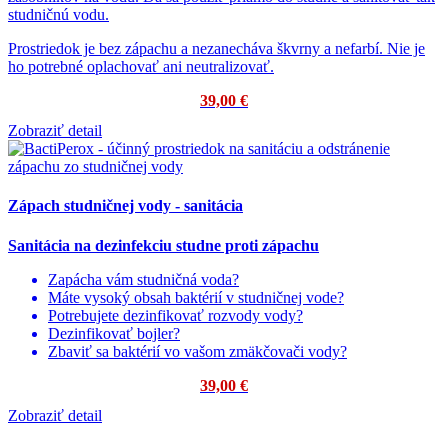
studničnú vodu.
Prostriedok je bez zápachu a nezanecháva škvrny a nefarbí. Nie je
ho potrebné oplachovať ani neutralizovať.
39,00 €
Zobraziť detail
Zápach studničnej vody - sanitácia
Sanitácia na dezinfekciu studne proti zápachu
Zapácha vám studničná voda?
Máte vysoký obsah baktérií v studničnej vode?
Potrebujete dezinfikovať rozvody vody?
Dezinfikovať bojler?
Zbaviť sa baktérií vo vašom zmäkčovači vody?
39,00 €
Zobraziť detail