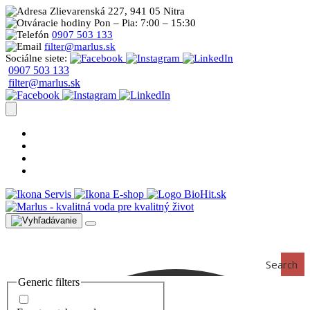
Zlievarenská 227, 941 05 Nitra
Pon – Pia: 7:00 – 15:30
0907 503 133
filter@marlus.sk
Sociálne siete:
0907 503 133
filter@marlus.sk
Úprava vody postup
Prečo s nami
Blog
Časté otázky
Servis
E-shop
Search
Generic filters