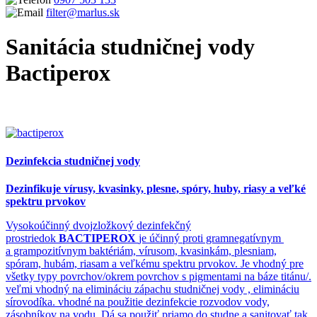
filter@marlus.sk
Sanitácia studničnej vody
Bactiperox
Úvodná stránka
Produkty
UV lamy a dezinfekcia studničnej vody
Sanitácia studničnej vody Bactiperox
Dezinfekcia studničnej vody
Dezinfikuje vírusy, kvasinky, plesne, spóry, huby, riasy a veľké
spektru prvokov
Vysokoúčinný dvojzložkový dezinfekčný
prostriedok
BACTIPEROX
je účinný proti gramnegatívnym
a grampozitívnym baktériám, vírusom, kvasinkám, plesniam,
spóram, hubám, riasam a veľkému spektru prvokov. Je vhodný pre
všetky typy povrchov/okrem povrchov s pigmentami na báze titánu/.
veľmi vhodný na elimináciu zápachu studničnej vody , elimináciu
sírovodíka. vhodné na použitie dezinfekcie rozvodov vody,
zásobníkov na vodu. Dá sa použiť priamo do studne a sanitovať tak