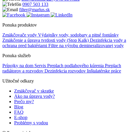
0907 503 133
filter@marlus.sk
Ponuka produktov
Zmäkčovače vody
Výdajníky vody, sodobary a pitné fontánky
Zmäkčenie a úprava tvrdosti vody (Stop Kalk)
Dezinfekcia vody a
ochrana pred baktériami
Filtre na výrobu demineralizovanej vody
Ponuka služieb
Prípojky na dom
Servis
Preplach podlahového kúrenia
Preplach
radiátorov a rozvodov
Dezinfekcia rozvodov
Inštalatérske práce
Užitočné odkazy
Zmäkčovač v skratke
Ako na úpravu vody?
Prečo my?
Blog
FAQ
E-shop
Problémy s vodou