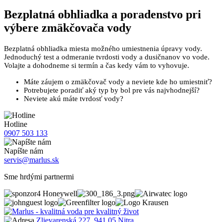
Bezplatná
obhliadka a poradenstvo pri
výbere zmäkčovača vody
Bezplatná obhliadka miesta možného umiestnenia úpravy vody.
Jednoduchý test a odmeranie tvrdosti vody a dusičnanov vo vode.
Volajte a dohodneme si termín a čas kedy vám to vyhovuje.
Máte záujem o zmäkčovač vody a neviete kde ho umiestniť?
Potrebujete poradiť aký typ by bol pre vás najvhodnejší?
Neviete akú máte tvrdosť vody?
Hotline
0907 503 133
Napíšte nám
servis@marlus.sk
Sme hrdými partnermi
Zlievarenská 227, 941 05 Nitra