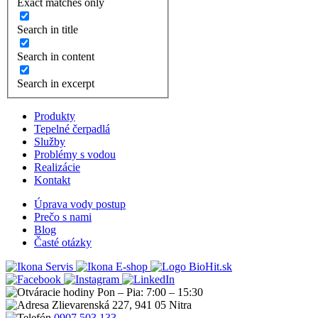
Exact matches only
Search in title
Search in content
Search in excerpt
Produkty
Tepelné čerpadlá
Služby
Problémy s vodou
Realizácie
Kontakt
Úprava vody postup
Prečo s nami
Blog
Časté otázky
Servis
E-shop
Pon – Pia: 7:00 – 15:30
Zlievarenská 227, 941 05 Nitra
0907 503 133