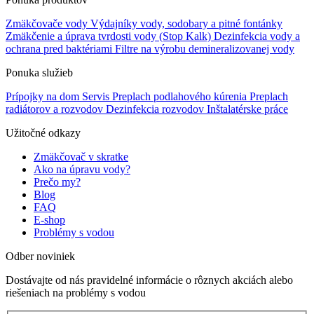
Zmäkčovače vody
Výdajníky vody, sodobary a pitné fontánky
Zmäkčenie a úprava tvrdosti vody (Stop Kalk)
Dezinfekcia vody a
ochrana pred baktériami
Filtre na výrobu demineralizovanej vody
Ponuka služieb
Prípojky na dom
Servis
Preplach podlahového kúrenia
Preplach
radiátorov a rozvodov
Dezinfekcia rozvodov
Inštalatérske práce
Užitočné odkazy
Zmäkčovač v skratke
Ako na úpravu vody?
Prečo my?
Blog
FAQ
E-shop
Problémy s vodou
Odber noviniek
Dostávajte od nás pravidelné informácie o rôznych akciách alebo
riešeniach na problémy s vodou