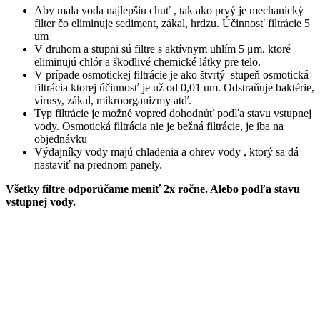
Aby mala voda najlepšiu chuť , tak ako prvý je mechanický
filter čo eliminuje sediment, zákal, hrdzu. Účinnosť filtrácie 5
um
V druhom a stupni sú filtre s aktívnym uhlím 5 μm, ktoré
eliminujú chlór a škodlivé chemické látky pre telo.
V prípade osmotickej filtrácie je ako štvrtý stupeň osmotická
filtrácia ktorej účinnosť je už od 0,01 um.
Odstraňuje baktérie,
vírusy, zákal, mikroorganizmy atď.
Typ filtrácie je možné vopred dohodnúť podľa stavu vstupnej
vody. Osmotická filtrácia nie je bežná filtrácie, je iba na
objednávku
Výdajníky vody majú chladenia a ohrev vody , ktorý sa dá
nastaviť na prednom panely.
Všetky filtre odporúčame meniť 2x ročne. Alebo podľa stavu
vstupnej vody.