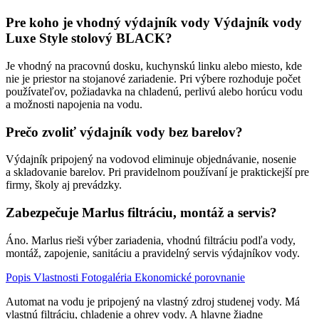
Pre koho je vhodný výdajník vody Výdajník vody
Luxe Style stolový BLACK?
Je vhodný na pracovnú dosku, kuchynskú linku alebo miesto, kde
nie je priestor na stojanové zariadenie. Pri výbere rozhoduje počet
používateľov, požiadavka na chladenú, perlivú alebo horúcu vodu
a možnosti napojenia na vodu.
Prečo zvoliť výdajník vody bez barelov?
Výdajník pripojený na vodovod eliminuje objednávanie, nosenie
a skladovanie barelov. Pri pravidelnom používaní je praktickejší pre
firmy, školy aj prevádzky.
Zabezpečuje Marlus filtráciu, montáž a servis?
Áno. Marlus rieši výber zariadenia, vhodnú filtráciu podľa vody,
montáž, zapojenie, sanitáciu a pravidelný servis výdajníkov vody.
Popis
Vlastnosti
Fotogaléria
Ekonomické porovnanie
Automat na vodu je pripojený na vlastný zdroj studenej vody. Má
vlastnú filtráciu, chladenie a ohrev vody. A hlavne žiadne