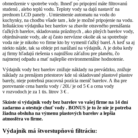
obmedzenie v spotrebe vody. Ihneď po pripojení máte filtrovanú
studenú , alebo teplú vodu. Teploty vody sa dajú nastaviť na
prednom LCD panely . Umiestnenie automatu na vodu do
kuchynky, na chodbu všade tam , kde je možné pripojenie na vodu.
Inštaláciou výdajníka bez barelov sa zbavíte otravného prenášania
ťažkých barelov, skladovania prázdnych , ako plných barelov vody,
objednávanie vody, ale aj často nervózne okolie ak sa spotrebuje
voda nie je nikoho vo firme kto by vymenil ťažký barel. A keď sa aj
niekto nájde, tak sa obleje pri narážaní na výdajník. A je doba kedy
aj firmy hľadajú riešenia s najnižšou záťažou pre planétu, čo
najmenej odpadu a mať najlepšie environmentálne hodnotenie.
Výdajník vody bez barelov znižuje náklady na prevádzku, znižuje
náklady za prenájom priestorov kde sú skladované plastové plastov
barely, nieje potrebná pracovná pozícia menič barelov. A iba pre
porovnanie cena barelu vody / 20l./ je od 5 € a cena vody
v rozvodoch je za 1 tis. litrov 3 € .
Skúste si výdajník vody bez barelov vo vašej firme na 14 dní
zadarmo a otestuje chuť vody . BONUS je to že nie je potreba
žiadna obsluha na výmenu plastových barelov a lepšia
atmosféra vo firme.
Výdajník má štvorstupňovú filtráciu: