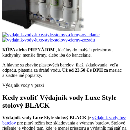
KÚPA alebo PRENÁJOM
, ideálny do malých priestorov ,
kuchynky, menšie firmy, alebo iba do kancelárie.
A hlavne sa zbavíte plastových barelov, fliaš, skladovania, veľa
odpadu, platenia za drahú vodu.
Už od 23,50 € s DPH
za mesiac
a žiadne iné poplatky.
Výdajník vody v praxi
Kedy zvoliť Výdajník vody Luxe Style
stolový BLACK
Výdajník vody Luxe Style stolový BLACK
je
výdajník vody bez
barelov
pre pitný režim bez skladovania a výmeny barelov. Stolové
riešenie je vhodné tam, kde je menej priestoru a výdajník má stáť na