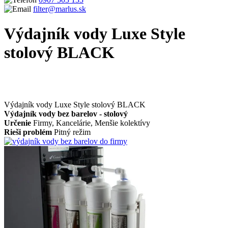
filter@marlus.sk
Výdajník vody Luxe Style
stolový BLACK
Úvodná stránka
Produkty
Výdajníky vody, sodobary a pitné
fontánky
Výdajníky vody bez barelov
Výdajník vody Luxe Style
stolový BLACK
Výdajník vody Luxe Style stolový BLACK
Výdajník vody bez barelov - stolový
Určenie
Firmy, Kancelárie, Menšie kolektívy
Rieši problém
Pitný režim