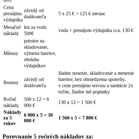
Cena
závislý od
prenájmu
5 x 25 € = 125 € mesiac
dodávateľa
výdajníka
Mesačné
len za vodu
voda + prenájom výdajníka cca. 130 €
náklady
500€
priestor na
skladovanie,
výmena barelov,
Mínusy
obsluha
výdajníkov
žiadne nosenie, skladovanie a menenie
barelov, bez obmedzenia spotreby,
závislý od
Bonusy
v cene prenájmu servisu a sanitácie 2x
dodávateľa
ročne, žiadne iné poplatky
Ročné
500 x 12 = 6
130 x 12 = 1 560 €
náklady
000 €
Náklady
6 000 x 5 = 30
za 5
1 560 x 5 = 7 800 €
000 €
rokov
Porovnanie 5 ročných nákladov za: