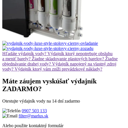
Hľadáte výdajník vody?
Výdajník ktorý nepotrebuje obsluhu
a meniť barely?
Žiadne skladovanie plastových barelov?
Žiadne
objednávanie drahej vody?
Výdajník napojený na vlastný zdroj
vody?
Výdajník ktorý vám zníži prevádzkové náklady?
Máte záujem vyskúšať výdajník
ZADARMO?
Otestujte výdajník vody na 14 dní zadarmo
0907 503 133
filter@marlus.sk
Alebo použite kontaktný formulár