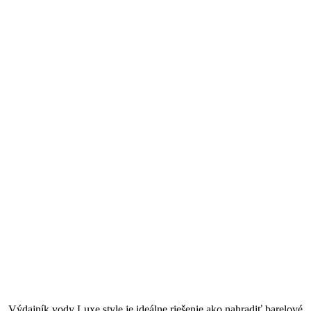
Výdajník vody Luxe style je ideálne riešenie ako nahradiť barelové