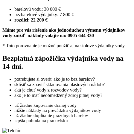
barelovú vodu: 30 000 €
bezbarelové výdajníky: 7 800 €
rozdiel: 22 200 €
Máme pre vás riešenie ako jednoduchou výmenu výdajníkov
vody znížiť náklady volajte na: 0905 644 330
* Toto porovnanie je možné použiť aj na stolové výdajníky vody.
Bezplatná
zápožička výdajnika vody na
14 dní.
potrebujete si overiť ako je to bez barelov?
skúsiť sa zbaviť skladovania plastových nádob?
aká je chuť vody z rozvodov vody?
ako je to mať neobmedzený zdroj pitnej vody?
už žiadne kupovanie drahej vody
nižšie náklady na prevádzku výdajníkov vody
už žiadne dopĺňanie prázdnych barelov
lepšia pohoda na pracovisku