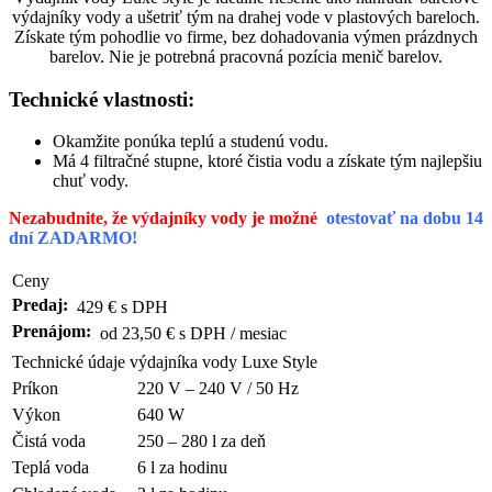
výdajníky vody a ušetriť tým na drahej vode v plastových bareloch.
Získate tým pohodlie vo firme, bez dohadovania výmen prázdnych
barelov. Nie je potrebná pracovná pozícia menič barelov.
Technické vlastnosti:
Okamžite ponúka teplú a studenú vodu.
Má 4 filtračné stupne, ktoré čistia vodu a získate tým najlepšiu
chuť vody.
Nezabudnite, že výdajníky vody je možné
otestovať na dobu 14
dní ZADARMO!
Ceny
Predaj:
429 € s DPH
Prenájom:
od 23,50 € s DPH / mesiac
Technické údaje výdajníka vody Luxe Style
Príkon
220 V – 240 V / 50 Hz
Výkon
640 W
Čistá voda
250 – 280 l za deň
Teplá voda
6 l za hodinu