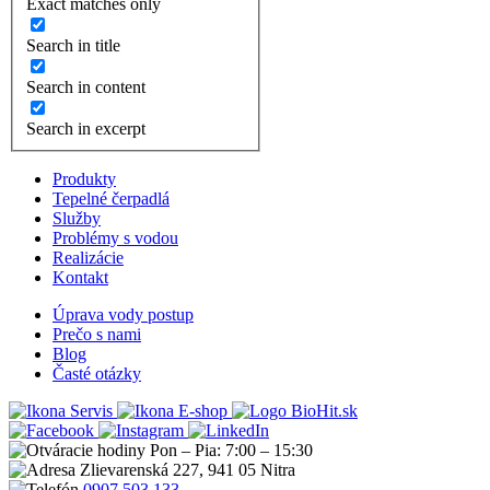
Exact matches only
Search in title
Search in content
Search in excerpt
Produkty
Tepelné čerpadlá
Služby
Problémy s vodou
Realizácie
Kontakt
Úprava vody postup
Prečo s nami
Blog
Časté otázky
Servis
E-shop
Pon – Pia: 7:00 – 15:30
Zlievarenská 227, 941 05 Nitra
0907 503 133