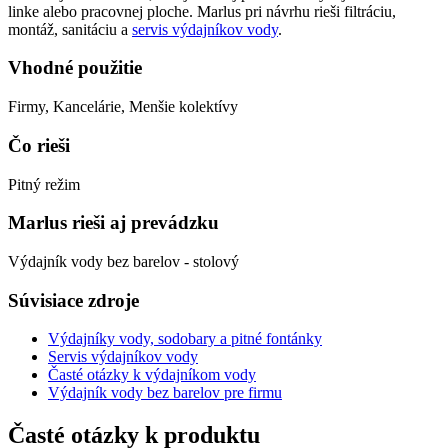
linke alebo pracovnej ploche. Marlus pri návrhu rieši filtráciu,
montáž, sanitáciu a
servis výdajníkov vody
.
Vhodné použitie
Firmy, Kancelárie, Menšie kolektívy
Čo rieši
Pitný režim
Marlus rieši aj prevádzku
Výdajník vody bez barelov - stolový
Súvisiace zdroje
Výdajníky vody, sodobary a pitné fontánky
Servis výdajníkov vody
Časté otázky k výdajníkom vody
Výdajník vody bez barelov pre firmu
Časté otázky k produktu