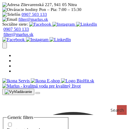
Zlievarenská 227, 941 05 Nitra
Pon – Pia: 7:00 – 15:30
0907 503 133
filter@marlus.sk
Sociálne siete:
0907 503 133
filter@marlus.sk
Úprava vody postup
Prečo s nami
Blog
Časté otázky
Servis
E-shop
Search
Generic filters