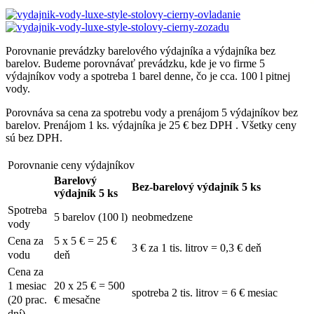
Porovnanie prevádzky barelového výdajníka a výdajníka bez
barelov.
Budeme porovnávať prevádzku, kde je vo firme 5
výdajníkov vody a spotreba 1 barel denne, čo je cca.
100 l pitnej
vody.
Porovnáva sa cena za spotrebu vody a prenájom 5 výdajníkov bez
barelov.
Prenájom 1 ks.
výdajníka je 25 € bez DPH .
Všetky ceny
sú bez DPH.
Porovnanie ceny výdajníkov
Barelový
Bez-barelový výdajník 5 ks
výdajník 5 ks
Spotreba
5 barelov (100 l)
neobmedzene
vody
Cena za
5 x 5 € = 25 €
3 € za 1 tis.
litrov = 0,3 € deň
vodu
deň
Cena za
1 mesiac
20 x 25 € = 500
spotreba 2 tis.
litrov = 6 € mesiac
(20 prac.
€ mesačne
dní)