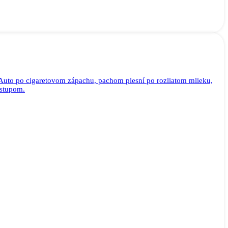
 Auto po cigaretovom zápachu, pachom plesní po rozliatom mlieku,
ostupom.