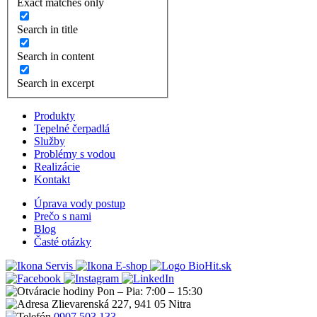
Exact matches only
Search in title
Search in content
Search in excerpt
Produkty
Tepelné čerpadlá
Služby
Problémy s vodou
Realizácie
Kontakt
Úprava vody postup
Prečo s nami
Blog
Časté otázky
Servis
E-shop
Pon – Pia: 7:00 – 15:30
Zlievarenská 227, 941 05 Nitra
0907 503 133