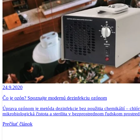
24.9.2020
Čo je ozón? Spoznajte modernú dezinfekciu ozónom
Úprava ozónom je metóda dezinfekcie bez použitia chemikálií – chlór
mikrobiologická čistota a sterilita v bezprostrednom ľudskom prostredí
Prečítať článok