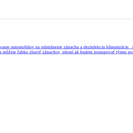
vanie automobilov na odstránenie zápachu a dezinfekciu klimatizácie.
a môžete ľahko zbaviť zápachov, plesní ak budete postupovať týmto p