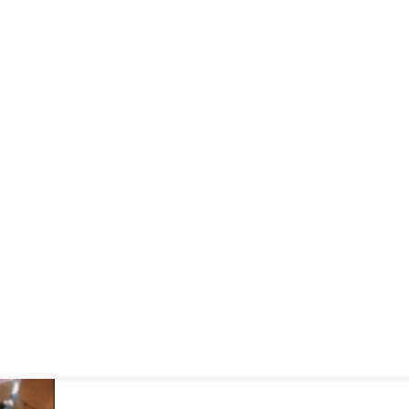
áte studňu, alebo kvalita vody kolíše, UV dezinfekcia zabezpečí, že v
log/
//www.marlus.sk/kategorie-realizacii/na-ochranu-pred-vodnym-kamenom
ť : https://www.marlus.sk/kontakt/