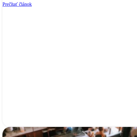
Prečítať článok
Čistenie quartz obalu: 1–2× ročne
Výmena predfiltra: podľa znečistenia, spravidla každé 2–3 mesiace
Prevádzka je jednoduchá a nenáročná.
Koľko stojí UV dezinfekcia vody
Cena závisí od prietoku a modelu:
Bežná domácnosť: 130 – 350 €
Väčší dom / penzión: 400 – 900 €
Inštalácia je väčšinou otázkou 1–2 hodín.
Zhrnutie
UV lampa je čistý, účinný a ekologický spôsob dezinfekcie vody.Ak m
Viac o našich riešeniach nájdete na www.marlus.sk
Prečítajte si aj ďalšie články na našom blogu : https://www.marlus.sk/b
Zistite, ako prebieha montáž zmäkčovača vody u zákazníkov : https:
V prípade záujmu alebo akýchkoľvek otázok nás neváhajte kontaktova
Prečítať článok