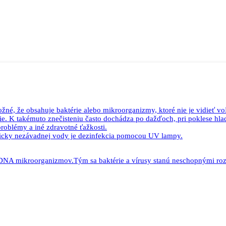
možné, že obsahuje baktérie alebo mikroorganizmy, ktoré nie je vidieť
. K takémuto znečisteniu často dochádza po dažďoch, pri poklese hladiny
roblémy a iné zdravotné ťažkosti.
nicky nezávadnej vody je dezinfekcia pomocou UV lampy.
 DNA mikroorganizmov.Tým sa baktérie a vírusy stanú neschopnými rozm