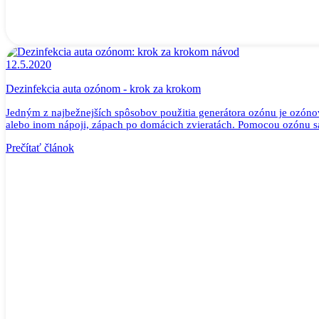
12.5.2020
Dezinfekcia auta ozónom - krok za krokom
Jedným z najbežnejších spôsobov použitia generátora ozónu je ozóno
alebo inom nápoji, zápach po domácich zvieratách. Pomocou ozónu s
Prečítať článok