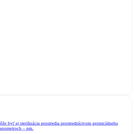
 inštaláciách.
že byť aj sterilizácia prostredia prostredníctvom germicídneho
 nanometroch – nm.