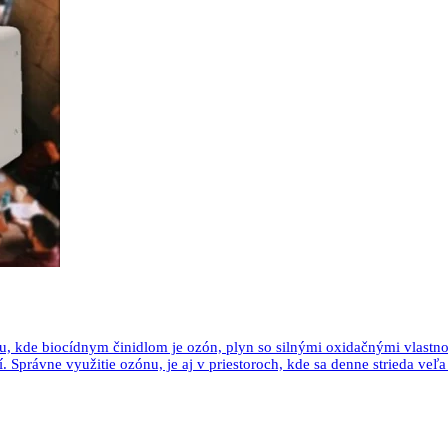
u, kde biocídnym činidlom je ozón, plyn so silnými oxidačnými vlastno
. Správne využitie ozónu, je aj v priestoroch, kde sa denne strieda veľa