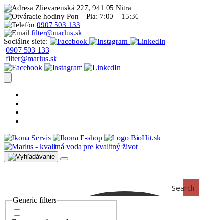
Zlievarenská 227, 941 05 Nitra
Pon – Pia: 7:00 – 15:30
0907 503 133
filter@marlus.sk
Sociálne siete:
0907 503 133
filter@marlus.sk
Úprava vody postup
Prečo s nami
Blog
Časté otázky
Servis
E-shop
Search
Generic filters