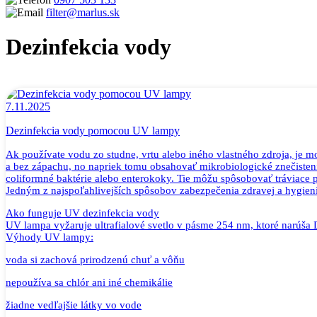
filter@marlus.sk
Dezinfekcia vody
Úvodná stránka
Blog
Dezinfekcia vody
7.11.2025
Dezinfekcia vody pomocou UV lampy
Ak používate vodu zo studne, vrtu alebo iného vlastného zdroja, je 
a bez zápachu, no napriek tomu obsahovať mikrobiologické znečistenie
coliformné baktérie alebo enterokoky. Tie môžu spôsobovať tráviace p
Jedným z najspoľahlivejších spôsobov zabezpečenia zdravej a hygie
Ako funguje UV dezinfekcia vody
UV lampa vyžaruje ultrafialové svetlo v pásme 254 nm, ktoré narúša
Výhody UV lampy:
voda si zachová prirodzenú chuť a vôňu
nepoužíva sa chlór ani iné chemikálie
žiadne vedľajšie látky vo vode