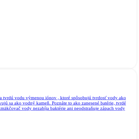
a tvrdú vodu výmenou iónov , ktoré spôsobujú tvrdosť vody ako
javujú sa ako vodný kameň. Poznáte to ako zanesené batérie, tvrdé
zmäkčovač vody nezabíja baktérie ani neodstraňuje zápach vody