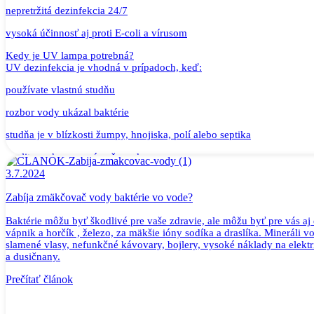
nepretržitá dezinfekcia 24/7
vysoká účinnosť aj proti E-coli a vírusom
Kedy je UV lampa potrebná?
UV dezinfekcia je vhodná v prípadoch, keď:
používate vlastnú studňu
rozbor vody ukázal baktérie
studňa je v blízkosti žumpy, hnojiska, polí alebo septika
kvalita vody sa mení počas roka
3.7.2024
voda je vedená do zásobníka, domovej šachty alebo do podkrovia
Zabíja zmäkčovač vody baktérie vo vode?
Ak chcete mať vodu bezpečnú na pitie, UV lampa je vhodným riešen
Baktérie môžu byť škodlivé pre vaše zdravie, ale môžu byť pre vás
Prečo má byť UV lampa až posledný stupeň filtrácie
vápnik a horčík , železo, za mäkšie ióny sodíka a draslíka. Mineráli 
Aby UV svetlo dokázalo účinne prejsť vodou, musí byť voda priehľadn
slamené vlasy, nefunkčné kávovary, bojlery, vysoké náklady na elek
Správne poradie filtrácie:
a dusičnany.
Mechanický filter (5 mikrónov) – odstráni piesok, hrdzu a usadeniny
Prečítať článok
(voliteľne) Aktívny uhlík – zlepší chuť a odstráni zápach