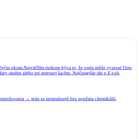
 voľným okom.Najväčším rizikom býva to, že voda môže vyzerať čisto
 studne alebo pri netesnej šachte. Najčastejšie ide o E-coli,
nožovania → teda sa neutralizujú bez použitia chemikálií.