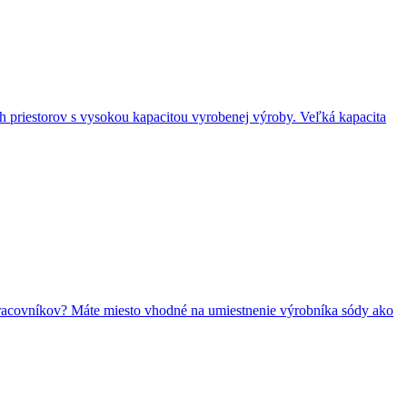
h priestorov s vysokou kapacitou vyrobenej výroby. Veľká kapacita
 pracovníkov? Máte miesto vhodné na umiestnenie výrobníka sódy ako