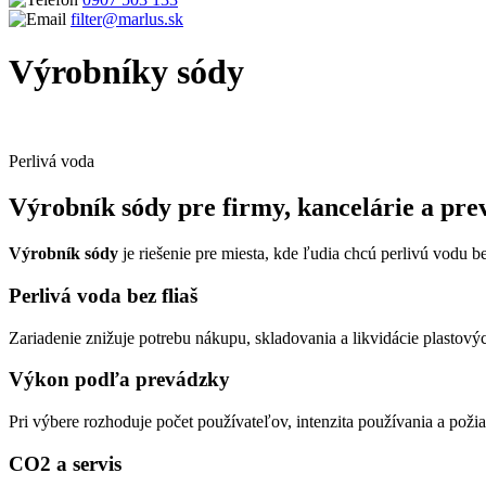
filter@marlus.sk
Výrobníky sódy
Úvodná stránka
Produkty
Výdajníky vody, sodobary a pitné fontánk
Perlivá voda
Výrobník sódy pre firmy, kancelárie a pr
Výrobník sódy
je riešenie pre miesta, kde ľudia chcú perlivú vodu
Perlivá voda bez fliaš
Zariadenie znižuje potrebu nákupu, skladovania a likvidácie plastových
Výkon podľa prevádzky
Pri výbere rozhoduje počet používateľov, intenzita používania a poži
CO2 a servis