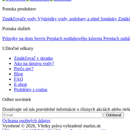
Ponuka produktov
Zmäkčovače vody
Výdajníky vody, sodobary a pitné fontánky
Zmäkče
Ponuka služieb
Prípojky na dom
Servis
Preplach podlahového kúrenia
Preplach radi
Užitočné odkazy
Zmäkčovač v skratke
Ako na úpravu vody?
Prečo my?
Blog
FAQ
E-shop
Problémy s vodou
Odber noviniek
Dostávajte od nás pravidelné informácie o rôznych akciách alebo rie
Ochrana osobných údajov
Vyrobené © 2026, Všetky práva vyhradené marlus.sk