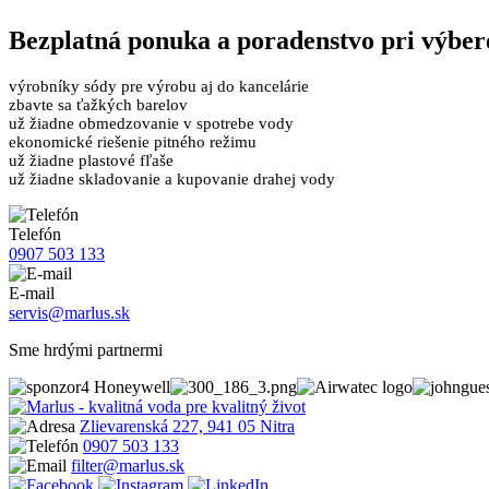
Bezplatná
ponuka a poradenstvo pri výber
výrobníky sódy pre výrobu aj do kancelárie
zbavte sa ťažkých barelov
už žiadne obmedzovanie v spotrebe vody
ekonomické riešenie pitného režimu
už žiadne plastové fľaše
už žiadne skladovanie a kupovanie drahej vody
Telefón
0907 503 133
E-mail
servis@marlus.sk
Sme hrdými partnermi
Zlievarenská 227, 941 05 Nitra
0907 503 133
filter@marlus.sk