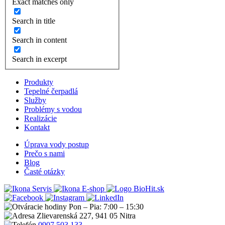
Exact matches only
Search in title
Search in content
Search in excerpt
Produkty
Tepelné čerpadlá
Služby
Problémy s vodou
Realizácie
Kontakt
Úprava vody postup
Prečo s nami
Blog
Časté otázky
Servis
E-shop
Pon – Pia: 7:00 – 15:30
Zlievarenská 227, 941 05 Nitra
0907 503 133