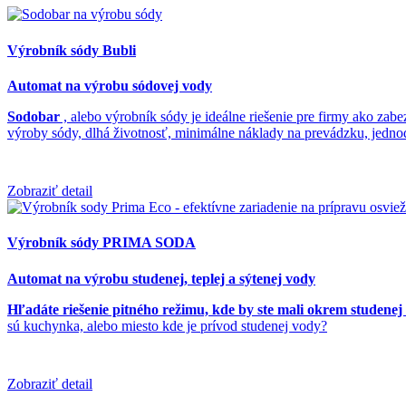
Výrobník sódy Bubli
Automat na výrobu sódovej vody
Sodobar
, alebo výrobník sódy je ideálne riešenie pre firmy ako zabe
výroby sódy, dlhá životnosť, minimálne náklady na prevádzku, jedno
Zobraziť detail
Výrobník sódy PRIMA SODA
Automat na výrobu studenej, teplej a sýtenej vody
Hľadáte riešenie pitného režimu, kde by ste mali okrem studenej 
sú kuchynka, alebo miesto kde je prívod studenej vody?
Zobraziť detail