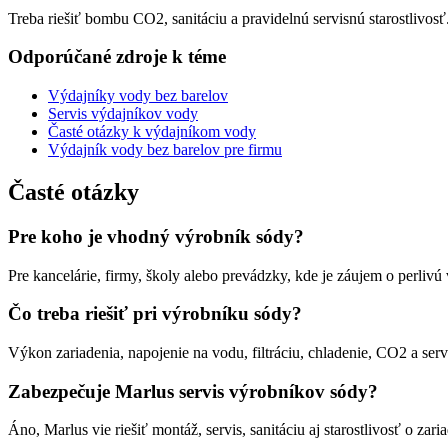
Treba riešiť bombu CO2, sanitáciu a pravidelnú servisnú starostlivosť
Odporúčané zdroje k téme
Výdajníky vody bez barelov
Servis výdajníkov vody
Časté otázky k výdajníkom vody
Výdajník vody bez barelov pre firmu
Časté otázky
Pre koho je vhodný výrobník sódy?
Pre kancelárie, firmy, školy alebo prevádzky, kde je záujem o perliv
Čo treba riešiť pri výrobníku sódy?
Výkon zariadenia, napojenie na vodu, filtráciu, chladenie, CO2 a serv
Zabezpečuje Marlus servis výrobníkov sódy?
Áno, Marlus vie riešiť montáž, servis, sanitáciu aj starostlivosť o zari