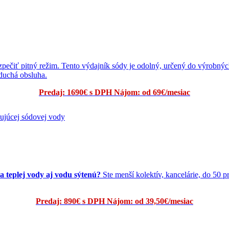
zpečiť pitný režim.
Tento výdajník sódy je odolný, určený do výrobnýc
duchá obsluha.
Predaj: 1690€ s DPH Nájom: od 69€/mesiac
a teplej vody aj vodu sýtenú?
Ste menší kolektív, kancelárie, do 50
Predaj: 890€ s DPH Nájom: od 39,50€/mesiac