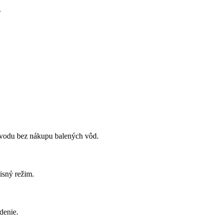
.
ú vodu bez nákupu balených vôd.
isný režim.
adenie.