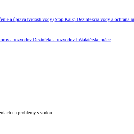
nie a úprava tvrdosti vody (Stop Kalk)
Dezinfekcia vody a ochrana p
átorov a rozvodov
Dezinfekcia rozvodov
Inštalatérske práce
šeniach na problémy s vodou