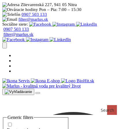
Zlievarenská 227, 941 05 Nitra
Pon – Pia: 7:00 – 15:30
0907 503 133
filter@marlus.sk
Sociálne siete:
0907 503 133
filter@marlus.sk
Úprava vody postup
Prečo s nami
Blog
Časté otázky
Servis
E-shop
Search
Generic filters