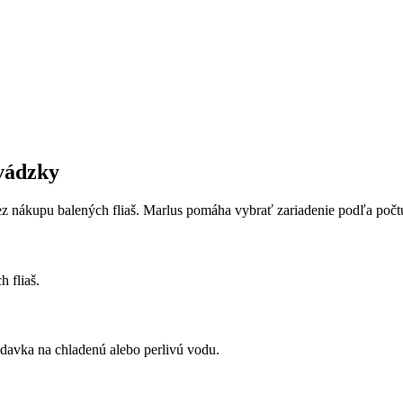
y
Výrobníky sódy
evádzky
 bez nákupu balených fliaš. Marlus pomáha vybrať zariadenie podľa poč
 fliaš.
adavka na chladenú alebo perlivú vodu.