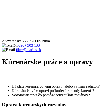
Zlievarenská 227, 941 05 Nitra
0907 503 133
filter@marlus.sk
Kúrenárske práce a opravy
Úvodná stránka
Služby
Inštalatérske práce
Kúrenárske práce
a opravy
Hľadáte kúrenára čo vám opraví , alebo vymení radiátor?
Kúrenára čo vám opraví poškodené rozvody kúrenia?
Vodoinštalatérka čo pomôže odvzdušniť radiátory?
Oprava kúrenárskych rozvodov