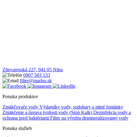
Zlievarenská 227, 941 05 Nitra
0907 503 133
filter@marlus.sk
Ponuka produktov
Zmäkčovače vody
Výdajníky vody, sodobary a pitné fontánky
Zmäkčenie a úprava tvrdosti vody (Stop Kalk)
Dezinfekcia vody a
ochrana pred baktériami
Filtre na výrobu demineralizovanej vody
Ponuka služieb