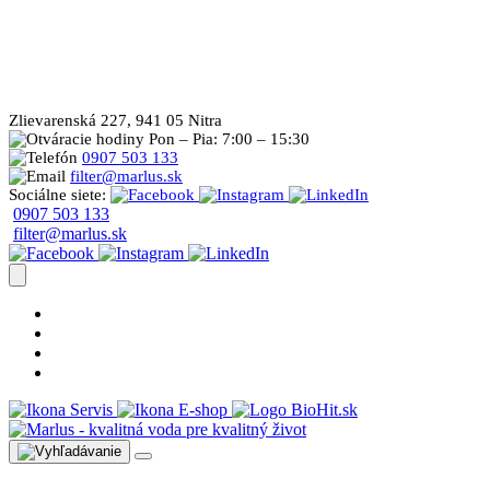
Zlievarenská 227, 941 05 Nitra
Pon – Pia: 7:00 – 15:30
0907 503 133
filter@marlus.sk
Sociálne siete:
0907 503 133
filter@marlus.sk
Úprava vody postup
Prečo s nami
Blog
Časté otázky
Servis
E-shop