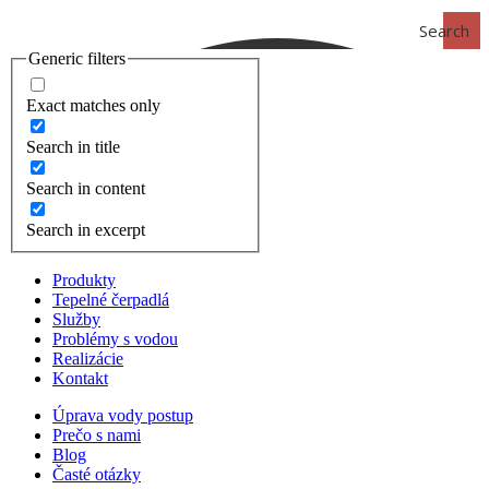
Search
Generic filters
Exact matches only
Search in title
Search in content
Search in excerpt
Produkty
Tepelné čerpadlá
Služby
Problémy s vodou
Realizácie
Kontakt
Úprava vody postup
Prečo s nami
Blog
Časté otázky