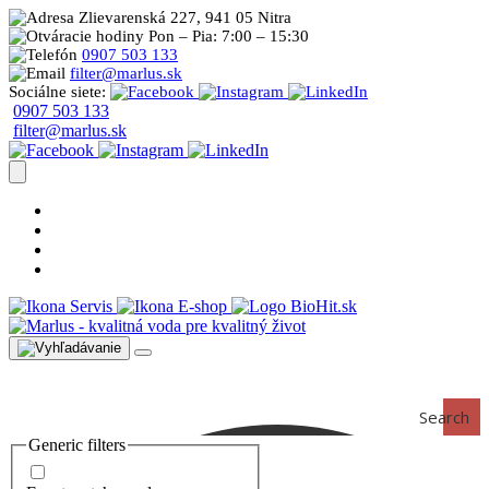
Zlievarenská 227, 941 05 Nitra
Pon – Pia: 7:00 – 15:30
0907 503 133
filter@marlus.sk
Sociálne siete:
0907 503 133
filter@marlus.sk
Úprava vody postup
Prečo s nami
Blog
Časté otázky
Servis
E-shop
Search
Generic filters