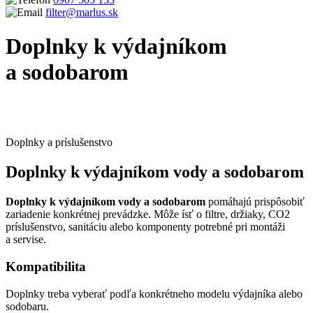
filter@marlus.sk
Doplnky k výdajníkom
a sodobarom
Úvodná stránka
Produkty
Výdajníky vody, sodobary a pitné
fontánky
Doplnky k výdajníkom a sodobarom
Doplnky a príslušenstvo
Doplnky k výdajníkom vody a sodobarom
Doplnky k výdajníkom vody a sodobarom
pomáhajú prispôsobiť
zariadenie konkrétnej prevádzke. Môže ísť o filtre, držiaky, CO2
príslušenstvo, sanitáciu alebo komponenty potrebné pri montáži
a servise.
Kompatibilita
Doplnky treba vyberať podľa konkrétneho modelu výdajníka alebo
sodobaru.