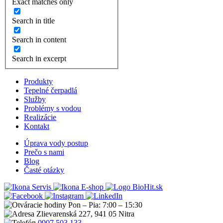
Exact matches only
Search in title
Search in content
Search in excerpt
Produkty
Tepelné čerpadlá
Služby
Problémy s vodou
Realizácie
Kontakt
Úprava vody postup
Prečo s nami
Blog
Časté otázky
Servis
E-shop
Pon – Pia: 7:00 – 15:30
Zlievarenská 227, 941 05 Nitra
0907 503 133