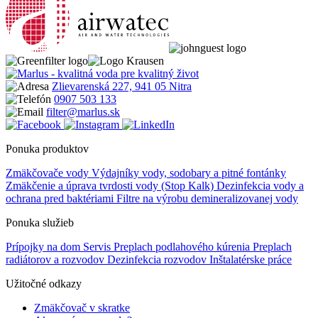
Zlievarenská 227, 941 05 Nitra
0907 503 133
filter@marlus.sk
Ponuka produktov
Zmäkčovače vody
Výdajníky vody, sodobary a pitné fontánky
Zmäkčenie a úprava tvrdosti vody (Stop Kalk)
Dezinfekcia vody a
ochrana pred baktériami
Filtre na výrobu demineralizovanej vody
Ponuka služieb
Prípojky na dom
Servis
Preplach podlahového kúrenia
Preplach
radiátorov a rozvodov
Dezinfekcia rozvodov
Inštalatérske práce
Užitočné odkazy
Zmäkčovač v skratke