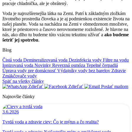
pracuje chladnička, ale je obrátený.
Voda je najrozšírenejšia látka na Zemi. Patrí k základným zložkám
životného prostredia človeka a je aj podmienkou existencie života na
našej planéte. Voda sa nachádza na Zemi v obmedzenom množstve,
ktoré je priestorovo a časovo nerovnomerne rozložené. Je hlavne na
nás, ako dlho tu budeme túto vzácnu tekutinu užívať a
ako budeme
šetriť jej spotrebu
.
Blog
Čistá voda
Demineralizovaná voda
Dezinfekcia vody
Filtre na vodu
Ionizovaná voda
Novinky
Reverzná osmóza
Tepelné čerpadlá
Úprava vody pre domácnosť
Výdajníky vody bez barelov
Zdravie
Zmäkčovače vody
Späť na všetky články
Zdieľať
Zdieľať
Poslať mailom
Najnovšie články
3.6.2026
Tvrdá voda a zdravie ciev: Čo je mýtus a čo realita?
Tvrdá voda a zdravie: Najčastejšie mýty o zmäkčenej vode