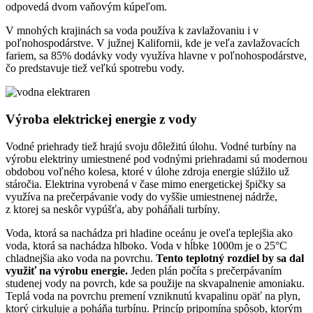
odpovedá dvom vaňovým kúpeľom.
V mnohých krajinách sa voda používa k zavlažovaniu i v
poľnohospodárstve. V južnej Kalifornii, kde je veľa zavlažovacích
fariem, sa 85% dodávky vody využíva hlavne v poľnohospodárstve,
čo predstavuje tiež veľkú spotrebu vody.
Výroba elektrickej energie z vody
Vodné priehrady tiež hrajú svoju dôležitú úlohu. Vodné turbíny na
výrobu elektriny umiestnené pod vodnými priehradami sú modernou
obdobou voľného kolesa, ktoré v úlohe zdroja energie slúžilo už
stáročia. Elektrina vyrobená v čase mimo energetickej špičky sa
využíva na prečerpávanie vody do vyššie umiestnenej nádrže,
z ktorej sa neskôr vypúšťa, aby poháňali turbíny.
Voda, ktorá sa nachádza pri hladine oceánu je oveľa teplejšia ako
voda, ktorá sa nachádza hlboko. Voda v hĺbke 1000m je o 25°C
chladnejšia ako voda na povrchu.
Tento teplotný rozdiel by sa dal
využiť na výrobu energie.
Jeden plán počíta s prečerpávaním
studenej vody na povrch, kde sa použije na skvapalnenie amoniaku.
Teplá voda na povrchu premení vzniknutú kvapalinu opäť na plyn,
ktorý cirkuluje a poháňa turbínu. Princíp pripomína spôsob, ktorým