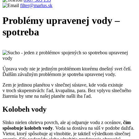
filter@marlus.sk
Problémy upravenej vody –
spotreba
Úvodná stránka
Blog
Problémy upravenej vody - spotreba
Úprava vody nie je jediným problémom ktorému dnešný svet čelí.
Ďalším závažným problémom je spotreba upravenej vody.
Zem je jedinou planétou v slnečnej sústave, kde voda existuje
v troch skupenstvách: ľad, kvapalina, para. Bez vplyvu slnečného
žiarenia by sme na našej planéte našli iba ľad.
Kolobeh vody
Slnko nielen ohrieva povrch, ale aj odparuje vodu z oceánov,
čím
spôsobuje kolobeh vody
. Voda sa dostáva na súš v podobe dažďa.
Vietor, ktorý spôsobuje aj vlnobitie, je taktiež výsledkom slnečnej