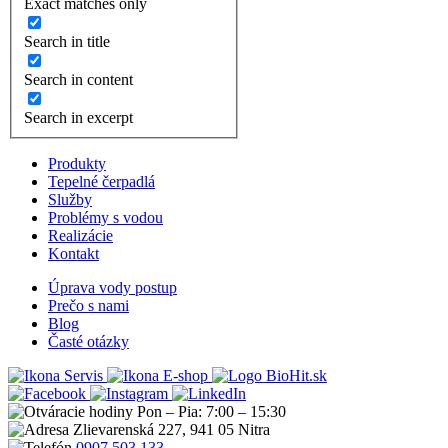
Exact matches only
Search in title
Search in content
Search in excerpt
Produkty
Tepelné čerpadlá
Služby
Problémy s vodou
Realizácie
Kontakt
Úprava vody postup
Prečo s nami
Blog
Časté otázky
Servis
E-shop
Pon – Pia: 7:00 – 15:30
Zlievarenská 227, 941 05 Nitra
0907 503 133