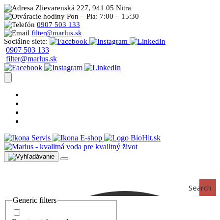
Zlievarenská 227, 941 05 Nitra
Pon – Pia: 7:00 – 15:30
0907 503 133
filter@marlus.sk
Sociálne siete:
0907 503 133
filter@marlus.sk
Úprava vody postup
Prečo s nami
Blog
Časté otázky
Servis
E-shop
Search
Generic filters