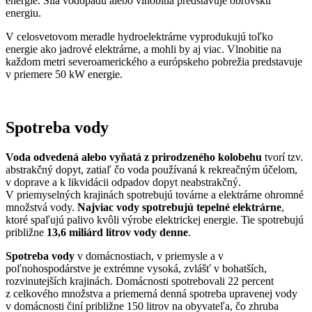
energie. Sila vodopádu alebo vlnobitia predstavuje obrovskú
energiu.
V celosvetovom meradle hydroelektrárne vyprodukujú toľko
energie ako jadrové elektrárne, a mohli by aj viac. Vlnobitie na
každom metri severoamerického a európskeho pobrežia predstavuje
v priemere 50 kW energie.
Spotreba vody
Voda odvedená alebo vyňatá z prirodzeného kolobehu
tvorí tzv.
abstrakčný dopyt, zatiaľ čo voda používaná k rekreačným účelom,
v doprave a k likvidácii odpadov dopyt neabstrakčný.
V priemyselných krajinách spotrebujú továrne a elektrárne ohromné
množstvá vody.
Najviac vody spotrebujú tepelné elektrárne
,
ktoré spaľujú palivo kvôli výrobe elektrickej energie. Tie spotrebujú
približne
13,6 miliárd litrov vody denne
.
Spotreba vody
v domácnostiach, v priemysle a v
poľnohospodárstve je extrémne vysoká, zvlášť v bohatších,
rozvinutejších krajinách. Domácnosti spotrebovali 22 percent
z celkového množstva a priemerná denná spotreba upravenej vody
v domácnosti činí približne 150 litrov na obyvateľa, čo zhruba