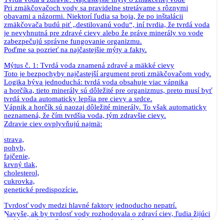
Pri zmäkčovačoch vody sa pravidelne stretávame s rôznymi
obavami a názormi. Niektorí ľudia sa boja, že po inštalácii
zmäkčovača budú piť „destilovanú vodu“, iní tvrdia, že tvrdá voda
je nevyhnutná pre zdravé cievy alebo že práve minerály vo vode
zabezpečujú správne fungovanie organizmu.
Poďme sa pozrieť na najčastejšie mýty a fakty.
Mýtus č. 1: Tvrdá voda znamená zdravé a mäkké cievy
Toto je bezpochyby najčastejší argument proti zmäkčovačom vody.
Logika býva jednoduchá: tvrdá voda obsahuje viac vápnika
a horčíka, tieto minerály sú dôležité pre organizmus, preto musí byť
tvrdá voda automaticky lepšia pre cievy a srdce.
Vápnik a horčík sú naozaj dôležité minerály. To však automaticky
neznamená, že čím tvrdšia voda, tým zdravšie cievy.
Zdravie ciev ovplyvňujú najmä:
strava,
pohyb,
fajčenie,
krvný tlak,
cholesterol,
cukrovka,
genetické predispozície.
Tvrdosť vody medzi hlavné faktory jednoducho nepatrí.
Navyše, ak by tvrdosť vody rozhodovala o zdraví ciev, ľudia žijúci