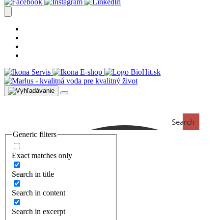
Úprava vody postup
Prečo s nami
Blog
Časté otázky
Servis
E-shop
Search
Generic filters
Exact matches only
Search in title
Search in content
Search in excerpt