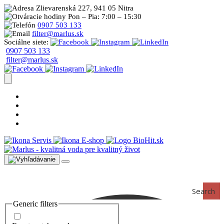
Zlievarenská 227, 941 05 Nitra
Pon – Pia: 7:00 – 15:30
0907 503 133
filter@marlus.sk
Sociálne siete:
0907 503 133
filter@marlus.sk
Úprava vody postup
Prečo s nami
Blog
Časté otázky
Servis
E-shop
Search
Generic filters