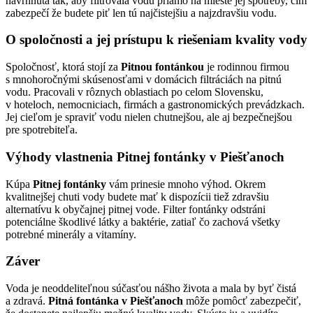
navrhnutá tak, aby filtrovala vodu priamo na mieste jej spotreby, čím
zabezpečí že budete piť len tú najčistejšiu a najzdravšiu vodu.
O spoločnosti a jej prístupu k riešeniam kvality vody
Spoločnosť, ktorá stojí za
Pitnou fontánkou
je rodinnou firmou
s mnohoročnými skúsenosťami v domácich filtráciách na pitnú
vodu. Pracovali v rôznych oblastiach po celom Slovensku,
v hoteloch, nemocniciach, firmách a gastronomických prevádzkach.
Jej cieľom je spraviť vodu nielen chutnejšou, ale aj bezpečnejšou
pre spotrebiteľa.
Výhody vlastnenia Pitnej fontánky v Piešťanoch
Kúpa
Pitnej fontánky
vám prinesie mnoho výhod. Okrem
kvalitnejšej chuti vody budete mať k dispozícii tiež zdravšiu
alternatívu k obyčajnej pitnej vode. Filter fontánky odstráni
potenciálne škodlivé látky a baktérie, zatiaľ čo zachová všetky
potrebné minerály a vitamíny.
Záver
Voda je neoddeliteľnou súčasťou nášho života a mala by byť čistá
a zdravá.
Pitná fontánka v Piešťanoch
môže pomôcť zabezpečiť,