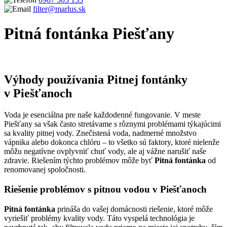
filter@marlus.sk
Pitná fontánka Piešťany
Úvodná stránka
Pitná fontánka Piešťany
Výhody používania Pitnej fontánky
v Piešťanoch
Voda je esenciálna pre naše každodenné fungovanie. V meste
Piešťany sa však často stretávame s rôznymi problémami týkajúcimi
sa kvality pitnej vody. Znečistená voda, nadmerné množstvo
vápnika alebo dokonca chlóru – to všetko sú faktory, ktoré nielenže
môžu negatívne ovplyvniť chuť vody, ale aj vážne narušiť naše
zdravie. Riešením týchto problémov môže byť
Pitná fontánka
od
renomovanej spoločnosti.
Riešenie problémov s pitnou vodou v Piešťanoch
Pitná fontánka
prináša do vašej domácnosti riešenie, ktoré môže
vyriešiť problémy kvality vody. Táto vyspelá technológia je