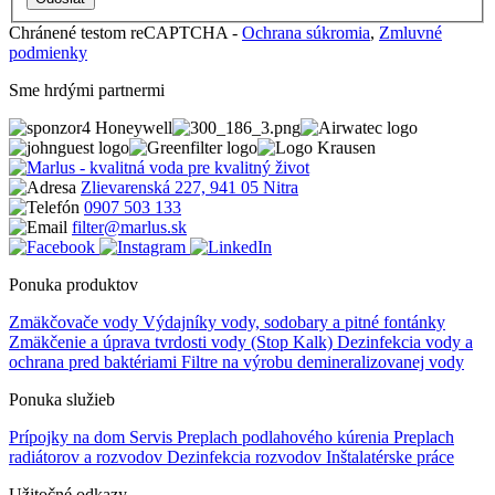
Chránené testom reCAPTCHA -
Ochrana súkromia
,
Zmluvné
podmienky
Sme hrdými partnermi
Zlievarenská 227, 941 05 Nitra
0907 503 133
filter@marlus.sk
Ponuka produktov
Zmäkčovače vody
Výdajníky vody, sodobary a pitné fontánky
Zmäkčenie a úprava tvrdosti vody (Stop Kalk)
Dezinfekcia vody a
ochrana pred baktériami
Filtre na výrobu demineralizovanej vody
Ponuka služieb
Prípojky na dom
Servis
Preplach podlahového kúrenia
Preplach
radiátorov a rozvodov
Dezinfekcia rozvodov
Inštalatérske práce
Užitočné odkazy