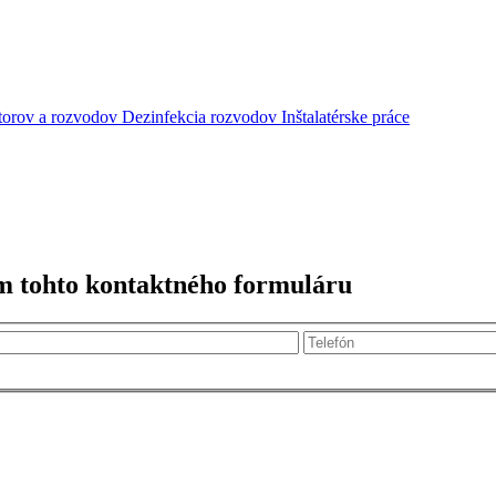
átorov a rozvodov
Dezinfekcia rozvodov
Inštalatérske práce
m tohto kontaktného formuláru