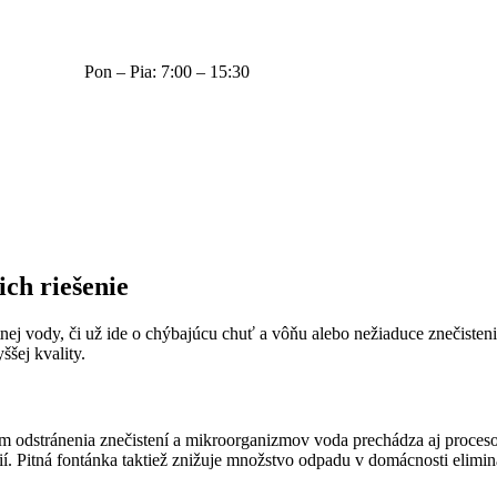
Pon – Pia: 7:00 – 15:30
ich riešenie
nej vody, či už ide o chýbajúcu chuť a vôňu alebo nežiaduce znečisten
ššej kvality.
rem odstránenia znečistení a mikroorganizmov voda prechádza aj proc
ií. Pitná fontánka taktiež znižuje množstvo odpadu v domácnosti elimi