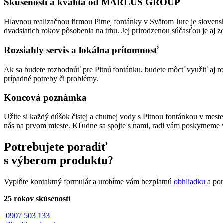
Skúsenosti a kvalita od MARLUS GROUP
Hlavnou realizačnou firmou Pitnej fontánky v Svätom Jure je slove
dvadsiatich rokov pôsobenia na trhu. Jej prirodzenou súčasťou je aj 
Rozsiahly servis a lokálna prítomnosť
Ak sa budete rozhodnúť pre Pitnú fontánku, budete môcť využiť aj roz
prípadné potreby či problémy.
Koncová poznámka
Užite si každý dúšok čistej a chutnej vody s Pitnou fontánkou v meste
nás na prvom mieste. Kľudne sa spojte s nami, radi vám poskytneme 
Potrebujete poradiť
s výberom produktu?
Vyplňte kontaktný formulár a urobíme vám bezplatnú
obhliadku
a por
25 rokov skúseností
0907 503 133