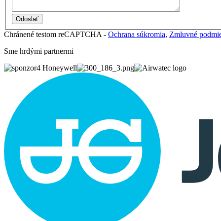
Chránené testom reCAPTCHA -
Ochrana súkromia
,
Zmluvné podmi
Sme hrdými partnermi