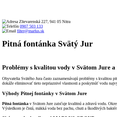
Zlievarenská 227, 941 05 Nitra
0907 503 133
filter@marlus.sk
Pitná fontánka Svätý Jur
Úvodná stránka
Pitná fontánka Svätý Jur
Problémy s kvalitou vody v Svätom Jure a 
Obyvatelia Svätého Jura často zaznamenávajú problémy s kvalitou pit
dokáže eliminovať tieto nepriaznivé vlastnosti a poskytnúť vodu najvy
Výhody Pitnej fontánky v Svätom Jure
Pitná fontánka
v Svätom Jure zaisťuje kvalitnú a zdravú vodu. Ok
Výsledkom je čistá, mäkká voda bez pachu, chuti a škodlivých baktér