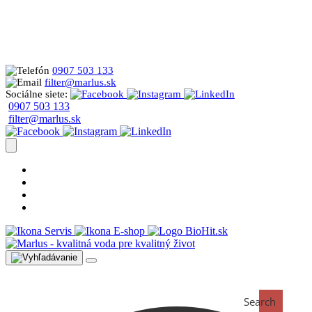
0907 503 133
filter@marlus.sk
Sociálne siete:
0907 503 133
filter@marlus.sk
Úprava vody postup
Prečo s nami
Blog
Časté otázky
Servis
E-shop
Search