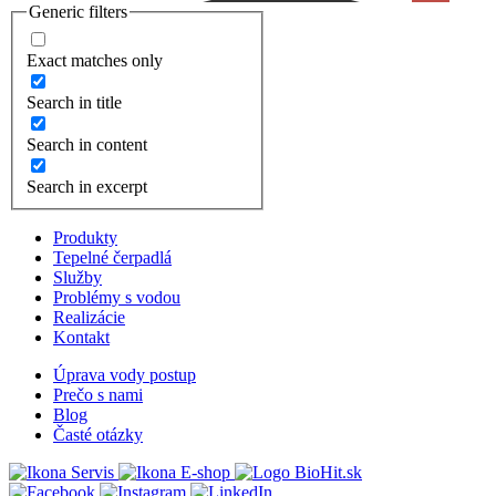
Generic filters
Exact matches only
Search in title
Search in content
Search in excerpt
Produkty
Tepelné čerpadlá
Služby
Problémy s vodou
Realizácie
Kontakt
Úprava vody postup
Prečo s nami
Blog
Časté otázky
Servis
E-shop