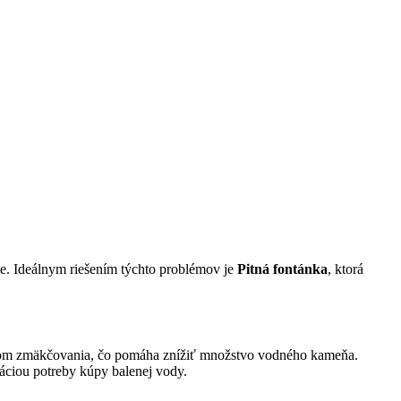
ie. Ideálnym riešením týchto problémov je
Pitná fontánka
, ktorá
esom zmäkčovania, čo pomáha znížiť množstvo vodného kameňa.
náciou potreby kúpy balenej vody.