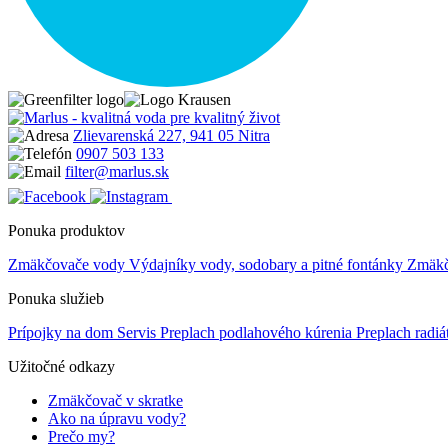
Zlievarenská 227, 941 05 Nitra
0907 503 133
filter@marlus.sk
Ponuka produktov
Zmäkčovače vody
Výdajníky vody, sodobary a pitné fontánky
Zmäkče
Ponuka služieb
Prípojky na dom
Servis
Preplach podlahového kúrenia
Preplach radi
Užitočné odkazy
Zmäkčovač v skratke
Ako na úpravu vody?
Prečo my?