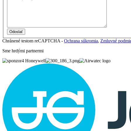
Chránené testom reCAPTCHA -
Ochrana súkromia
,
Zmluvné podmi
Sme hrdými partnermi