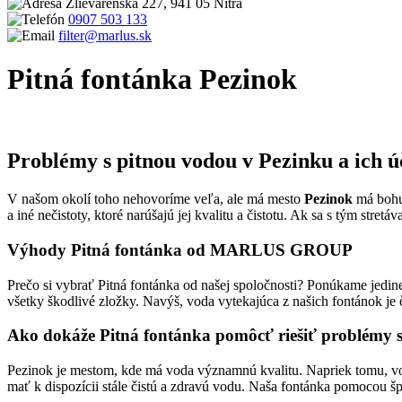
Zlievarenská 227, 941 05 Nitra
0907 503 133
filter@marlus.sk
Pitná fontánka Pezinok
Úvodná stránka
Pitná fontánka Pezinok
Problémy s pitnou vodou v Pezinku a ich ú
V našom okolí toho nehovoríme veľa, ale má mesto
Pezinok
má bohuž
a iné nečistoty, ktoré narúšajú jej kvalitu a čistotu. Ak sa s tým stret
Výhody Pitná fontánka od MARLUS GROUP
Prečo si vybrať Pitná fontánka od našej spoločnosti? Ponúkame jedine
všetky škodlivé zložky. Navýš, voda vytekajúca z našich fontánok je 
Ako dokáže Pitná fontánka pomôcť riešiť problémy 
Pezinok je mestom, kde má voda významnú kvalitu. Napriek tomu, v
mať k dispozícii stále čistú a zdravú vodu. Naša fontánka pomocou špe