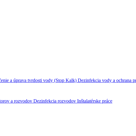
nie a úprava tvrdosti vody (Stop Kalk)
Dezinfekcia vody a ochrana p
átorov a rozvodov
Dezinfekcia rozvodov
Inštalatérske práce