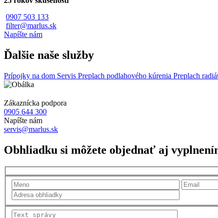
25 rokov skúseností
0907 503 133
filter@marlus.sk
Napíšte nám
Ďalšie naše služby
Prípojky na dom
Servis
Preplach podlahového kúrenia
Preplach radi
Zákaznícka podpora
0905 644 300
Napíšte nám
servis@marlus.sk
Obhliadku si môžete objednať aj vyplnení