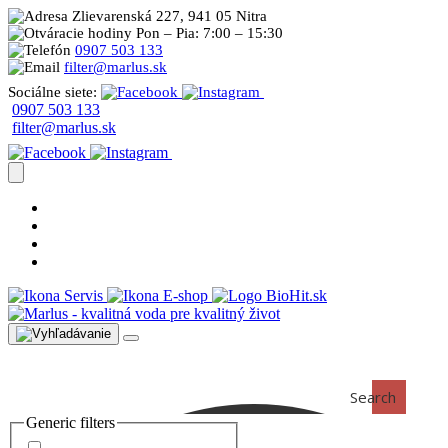
Zlievarenská 227, 941 05 Nitra
Pon – Pia: 7:00 – 15:30
0907 503 133
filter@marlus.sk
Sociálne siete:
0907 503 133
filter@marlus.sk
Úprava vody postup
Prečo s nami
Blog
Časté otázky
Servis
E-shop
Search
Generic filters