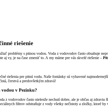
činné riešenie
iaľ problémy s pitnou vodou. Voda z vodovodov často obsahuje nepríje
ávate aj vy, je na čase zmeniť to. A my máme pre vás skvelé riešenie –
Pi
čné riešenia pre pitnú vodu. Naše fontánky sú vybavené najmodernejšími
čistá, čerstvá a predovšetkým zdravá!
s vodou v Pezinku?
oda z vodovodov často nielenže nechutí dobre, ale je občas aj zdra
ciálnych filtrov odstraňuje z vody všetky nečistoty a zložky, ktoré by