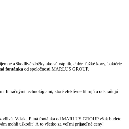
mné a škodlivé zložky ako sú vápnik, chlór, ťažké kovy, baktérie
tná fontánka
od spoločnosti MARLUS GROUP.
 filtračnými technológiami, ktoré efektívne filtrujú a odstraňujú
viu škodlivá. Vďaka Pitná fontánka od MARLUS GROUP však budete
 vám mohli uškodiť. A to všetko za veľmi prijateľné ceny!