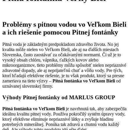
Úvodná stránka
Pitná fontánka Veľký Biel
Problémy s pitnou vodou vo Veľkom Bieli
a ich riešenie pomocou Pitnej fontánky
Pitná voda je základným predpokladom zdravého života. No jej
kvalita môže nielen vo Veľkom Bieli, ale aj na ďalších miestach
Slovenska, často zaostávať za očakávanými normami. Či už je to
vysoký obsah chlóru, vápnika, ťažkých kovov alebo
mikroorganizmov, tieto problémy môžu spôsobiť nielen nepriaznivé
zdravotné dopady, ale aj neprijateľnú chuť a vôňu vody. Pre tých,
ktorí hľadajú efektívne riešenie, je tu však produkt, ktorý sa presne
zameriava na tieto výzvy –
Pitná fontánka vo Veľkom Bieli
od
uznávanej slovenskej firmy.
Výhody Pitnej fontánky od MARLUS GROUP
Pitná fontánka vo Veľkom Bieli
je navrhnutá tak, aby zabezpečila
ideálnu kvalitu pitnej vody. Používa pokročilý systém úpravy vody,
ktorý efektívne eliminuje nepriaznivé látky a zvyšuje hladinu
potrebných minerálnej. Ponúka tak zdravú a chutnú vodu každý
deň. Ale výhody tohto produktu idú ešte ďalej.