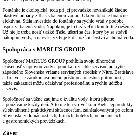
Fontánka je ekologická, teda pri jej prevádzke nevznikajú žiadne
plastové odpady z fliaš s balenou vodou. Okrem toho je finančne
efektívna. Stála investícia do fontánky sa rýchlo vráti v podobe
úspor za balenú vodu. Napokon, je to tiež veľmi komfortné riešenie.
Už nie je treba nosiť ťažké fľaše, ušetrí sa čas, ktorý by sa strávil
nákupom vody, a navyše, vždy je k dispozícii čerstvá a chutná voda.
Spolupráca s MARLUS GROUP
Spoločnosť MARLUS GROUP prehĺbila svoju dlhoročnú
skúsenosť s úpravou vody a ponúka rozsiahle servisné pokrytie
západného Slovenska vrátane servisných stredísk v Nitre, Bratislave
a Trnave. Je zárukou osobného prístupu a miestnej prítomnosti,
takže zákazníci môžu očakávať profesionálnu a rýchlu údržbu
a servis.
Spoločnosť sa vážne zaujíma o kvalitu vody, ktorú pijeme
a používame každý deň. A to nie len vo Veľkom Bieli. Jej produkty
sú skvalitnené praktickými skúsenosťami zainštalovanými po celom
Slovensku v domácnostiach, firmách, hoteloch, nemocniciach
a gastronomických prevádzkach.
Záver