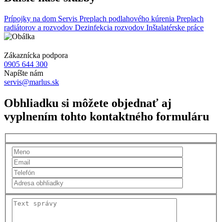
Prípojky na dom
Servis
Preplach podlahového kúrenia
Preplach
radiátorov a rozvodov
Dezinfekcia rozvodov
Inštalatérske práce
Zákaznícka podpora
0905 644 300
Napíšte nám
servis@marlus.sk
Obhliadku si môžete objednať aj
vyplnením tohto kontaktného formuláru