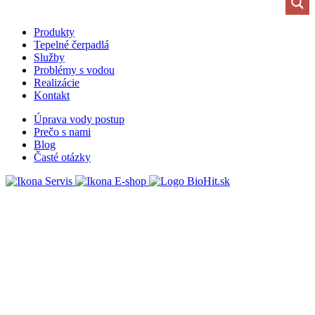
Produkty
Tepelné čerpadlá
Služby
Problémy s vodou
Realizácie
Kontakt
Úprava vody postup
Prečo s nami
Blog
Časté otázky
Servis
E-shop