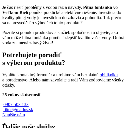
Je čas riešiť problémy s vodou raz a navždy.
Pitná fontánka vo
Veľkom Bieli
ponúka praktické a efektívne riešenie. Investícia do
kvality pitnej vody je investíciou do zdravia a pohodlia. Tak prečo
sa nepresvedčiť o výhodách tohto produktu?
Pozrite si ponuku produktov a služieb spoločnosti a objavte, ako
vám môže Pitná fontánka pomôcť zlepšiť kvalitu vašej vody. Dobrá
voda znamená zdravý život!
Potrebujete poradiť
s výberom produktu?
Vyplňte kontaktný formulár a urobíme vám bezplatnú
obhliadku
a poradenstvo. Alebo nám zavolajte a radi Vám zodpovieme všetky
otázky.
25 rokov skúseností
0907 503 133
filter@marlus.sk
Napíšte nám
Ďalšie naše služby