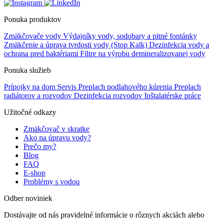
Ponuka produktov
Zmäkčovače vody
Výdajníky vody, sodobary a pitné fontánky
Zmäkčenie a úprava tvrdosti vody (Stop Kalk)
Dezinfekcia vody a
ochrana pred baktériami
Filtre na výrobu demineralizovanej vody
Ponuka služieb
Prípojky na dom
Servis
Preplach podlahového kúrenia
Preplach
radiátorov a rozvodov
Dezinfekcia rozvodov
Inštalatérske práce
Užitočné odkazy
Zmäkčovač v skratke
Ako na úpravu vody?
Prečo my?
Blog
FAQ
E-shop
Problémy s vodou
Odber noviniek
Dostávajte od nás pravidelné informácie o rôznych akciách alebo