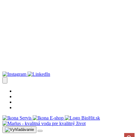
Úprava vody postup
Prečo s nami
Blog
Časté otázky
Servis
E-shop