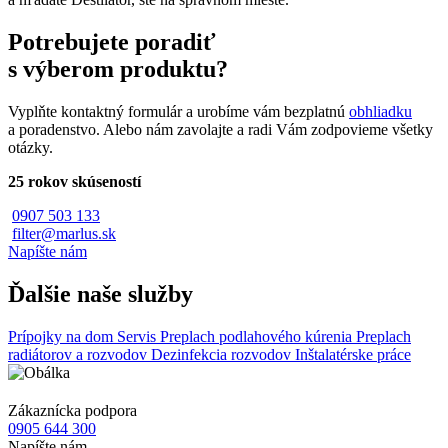
Potrebujete poradiť
s výberom produktu?
Vyplňte kontaktný formulár a urobíme vám bezplatnú
obhliadku
a poradenstvo. Alebo nám zavolajte a radi Vám zodpovieme všetky
otázky.
25 rokov skúseností
0907 503 133
filter@marlus.sk
Napíšte nám
Ďalšie naše služby
Prípojky na dom
Servis
Preplach podlahového kúrenia
Preplach
radiátorov a rozvodov
Dezinfekcia rozvodov
Inštalatérske práce
Zákaznícka podpora
0905 644 300
Napíšte nám