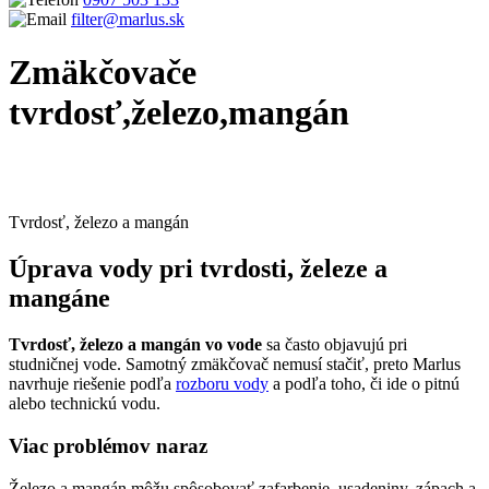
filter@marlus.sk
Zmäkčovače
tvrdosť,železo,mangán
Úvodná stránka
Produkty
Zmäkčovače vody
Zmäkčovače
tvrdosť,železo,mangán
Tvrdosť, železo a mangán
Úprava vody pri tvrdosti, železe a
mangáne
Tvrdosť, železo a mangán vo vode
sa často objavujú pri
studničnej vode. Samotný zmäkčovač nemusí stačiť, preto Marlus
navrhuje riešenie podľa
rozboru vody
a podľa toho, či ide o pitnú
alebo technickú vodu.
Viac problémov naraz
Železo a mangán môžu spôsobovať zafarbenie, usadeniny, zápach a