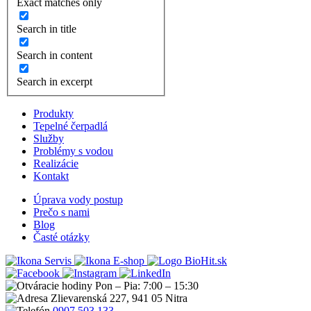
Exact matches only
Search in title
Search in content
Search in excerpt
Produkty
Tepelné čerpadlá
Služby
Problémy s vodou
Realizácie
Kontakt
Úprava vody postup
Prečo s nami
Blog
Časté otázky
Servis
E-shop
Pon – Pia: 7:00 – 15:30
Zlievarenská 227, 941 05 Nitra
0907 503 133