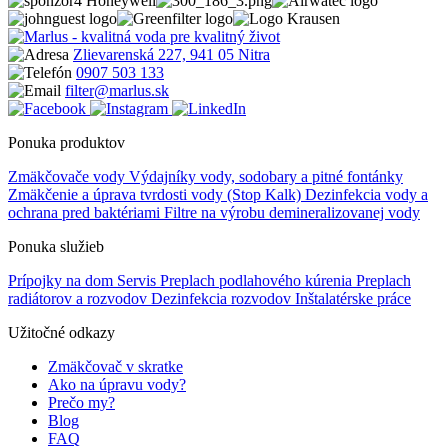
Zlievarenská 227, 941 05 Nitra
0907 503 133
filter@marlus.sk
Ponuka produktov
Zmäkčovače vody
Výdajníky vody, sodobary a pitné fontánky
Zmäkčenie a úprava tvrdosti vody (Stop Kalk)
Dezinfekcia vody a
ochrana pred baktériami
Filtre na výrobu demineralizovanej vody
Ponuka služieb
Prípojky na dom
Servis
Preplach podlahového kúrenia
Preplach
radiátorov a rozvodov
Dezinfekcia rozvodov
Inštalatérske práce
Užitočné odkazy
Zmäkčovač v skratke
Ako na úpravu vody?
Prečo my?
Blog
FAQ