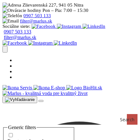
Zlievarenská 227, 941 05 Nitra
Pon – Pia: 7:00 – 15:30
0907 503 133
filter@marlus.sk
Sociálne siete:
0907 503 133
filter@marlus.sk
Úprava vody postup
Prečo s nami
Blog
Časté otázky
Servis
E-shop
Search
Generic filters