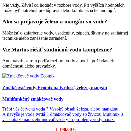
Nie vždy. Závisí od hodnôt v rozbore vody. Pri vyšších hodnotách
môže byť potrebná predúprava alebo kombinácia technológií.
Ako sa prejavuje železo a mangán vo vode?
Môže ísť o zafarbenie vody, usadeniny, zápach, škvrny na sanitárnej
technike alebo zanášanie zariadení.
Vie Marlus riešiť studničnú vodu komplexne?
Áno, návrh sa robí podľa rozboru vody a podľa požiadaviek
domácnosti alebo prevádzky.
Zmäkčovač vody Ecomix na tvrdosť, železo, mangán
Multifunkčný zmäkčovač vody
Trápi vás červená voda ? Vysoký obsah železa, alebo mangánu.
A navyše je voda tvrdá ? Zmäkčovač vody so živicou Multimix 3
v 1 dokáže naraz eliminovať všetky tri problémy vody naraz.
1 190,00 €