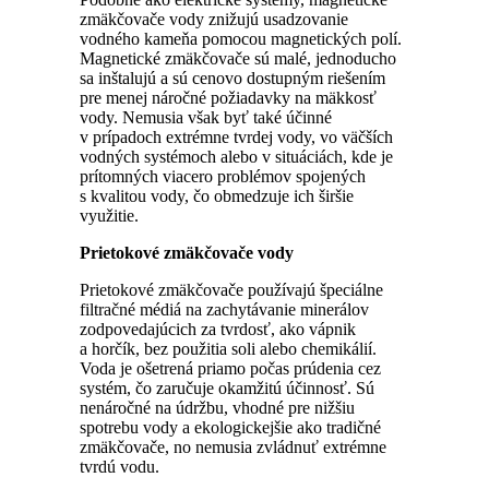
zmäkčovače vody znižujú usadzovanie
vodného kameňa pomocou magnetických polí.
Magnetické zmäkčovače sú malé, jednoducho
sa inštalujú a sú cenovo dostupným riešením
pre menej náročné požiadavky na mäkkosť
vody. Nemusia však byť také účinné
v prípadoch extrémne tvrdej vody, vo väčších
vodných systémoch alebo v situáciách, kde je
prítomných viacero problémov spojených
s kvalitou vody, čo obmedzuje ich širšie
využitie.
Prietokové zmäkčovače vody
Prietokové zmäkčovače používajú špeciálne
filtračné médiá na zachytávanie minerálov
zodpovedajúcich za tvrdosť, ako vápnik
a horčík, bez použitia soli alebo chemikálií.
Voda je ošetrená priamo počas prúdenia cez
systém, čo zaručuje okamžitú účinnosť. Sú
nenáročné na údržbu, vhodné pre nižšiu
spotrebu vody a ekologickejšie ako tradičné
zmäkčovače, no nemusia zvládnuť extrémne
tvrdú vodu.