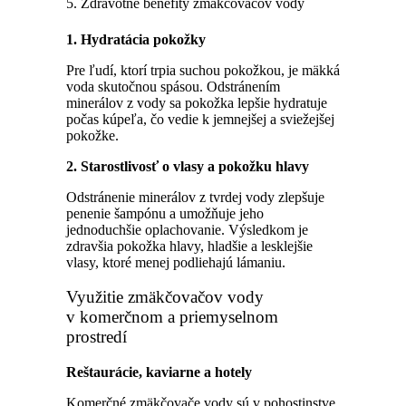
5. Zdravotné benefity zmäkčovačov vody
1. Hydratácia pokožky
Pre ľudí, ktorí trpia suchou pokožkou, je mäkká
voda skutočnou spásou. Odstránením
minerálov z vody sa pokožka lepšie hydratuje
počas kúpeľa, čo vedie k jemnejšej a sviežejšej
pokožke.
2. Starostlivosť o vlasy a pokožku hlavy
Odstránenie minerálov z tvrdej vody zlepšuje
penenie šampónu a umožňuje jeho
jednoduchšie oplachovanie. Výsledkom je
zdravšia pokožka hlavy, hladšie a lesklejšie
vlasy, ktoré menej podliehajú lámaniu.
Využitie zmäkčovačov vody
v komerčnom a priemyselnom
prostredí
Reštaurácie, kaviarne a hotely
Komerčné zmäkčovače vody sú v pohostinstve