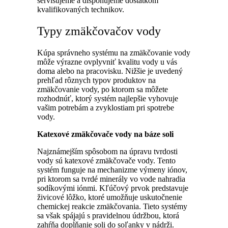
servisujeme a disponujeme dostatkom
kvalifikovaných technikov.
Typy zmäkčovačov vody
Kúpa správneho systému na zmäkčovanie vody
môže výrazne ovplyvniť kvalitu vody u vás
doma alebo na pracovisku. Nižšie je uvedený
prehľad rôznych typov produktov na
zmäkčovanie vody, po ktorom sa môžete
rozhodnúť, ktorý systém najlepšie vyhovuje
vašim potrebám a zvyklostiam pri spotrebe
vody.
Katexové zmäkčovače vody na báze soli
Najznámejším spôsobom na úpravu tvrdosti
vody sú katexové zmäkčovače vody. Tento
systém funguje na mechanizme výmeny iónov,
pri ktorom sa tvrdé minerály vo vode nahradia
sodíkovými iónmi. Kľúčový prvok predstavuje
živicové lôžko, ktoré umožňuje uskutočnenie
chemickej reakcie zmäkčovania. Tieto systémy
sa však spájajú s pravidelnou údržbou, ktorá
zahŕňa dopĺňanie soli do soľanky v nádrži.