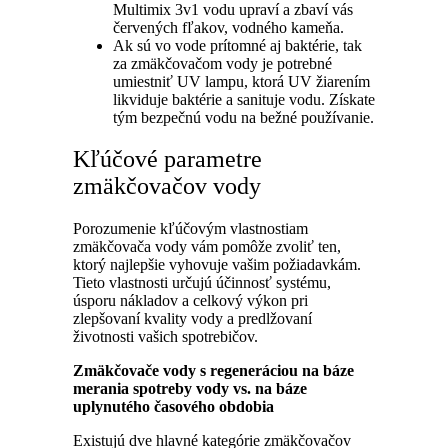
Multimix 3v1 vodu upraví a zbaví vás
červených fľakov, vodného kameňa.
Ak sú vo vode prítomné aj baktérie, tak
za zmäkčovačom vody je potrebné
umiestniť UV lampu, ktorá UV žiarením
likviduje baktérie a sanituje vodu. Získate
tým bezpečnú vodu na bežné používanie.
Kľúčové parametre
zmäkčovačov vody
Porozumenie kľúčovým vlastnostiam
zmäkčovača vody vám pomôže zvoliť ten,
ktorý najlepšie vyhovuje vašim požiadavkám.
Tieto vlastnosti určujú účinnosť systému,
úsporu nákladov a celkový výkon pri
zlepšovaní kvality vody a predlžovaní
životnosti vašich spotrebičov.
Zmäkčovače vody s regeneráciou na báze
merania spotreby vody vs. na báze
uplynutého časového obdobia
Existujú dve hlavné kategórie zmäkčovačov