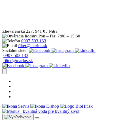
Zlievarenská 227, 941 05 Nitra
Pon – Pia: 7:00 – 15:30
0907 503 133
filter@marlus.sk
Sociálne siete:
0907 503 133
filter@marlus.sk
Úprava vody postup
Prečo s nami
Blog
Časté otázky
Servis
E-shop