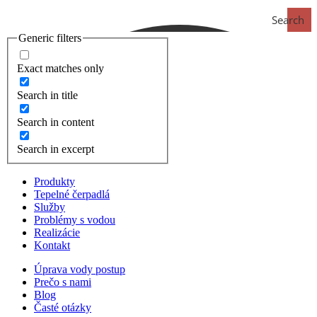
Search
Generic filters
Exact matches only
Search in title
Search in content
Search in excerpt
Produkty
Tepelné čerpadlá
Služby
Problémy s vodou
Realizácie
Kontakt
Úprava vody postup
Prečo s nami
Blog
Časté otázky