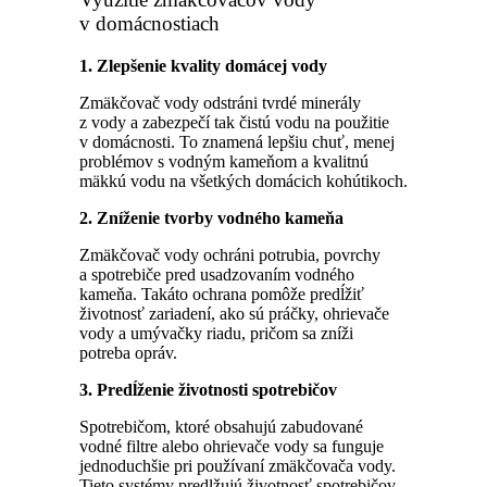
v domácnostiach
1. Zlepšenie kvality domácej vody
Zmäkčovač vody odstráni tvrdé minerály
z vody a zabezpečí tak čistú vodu na použitie
v domácnosti. To znamená lepšiu chuť, menej
problémov s vodným kameňom a kvalitnú
mäkkú vodu na všetkých domácich kohútikoch.
2. Zníženie tvorby vodného kameňa
Zmäkčovač vody ochráni potrubia, povrchy
a spotrebiče pred usadzovaním vodného
kameňa. Takáto ochrana pomôže predĺžiť
životnosť zariadení, ako sú práčky, ohrievače
vody a umývačky riadu, pričom sa zníži
potreba opráv.
3. Predĺženie životnosti spotrebičov
Spotrebičom, ktoré obsahujú zabudované
vodné filtre alebo ohrievače vody sa funguje
jednoduchšie pri používaní zmäkčovača vody.
Tieto systémy predlžujú životnosť spotrebičov