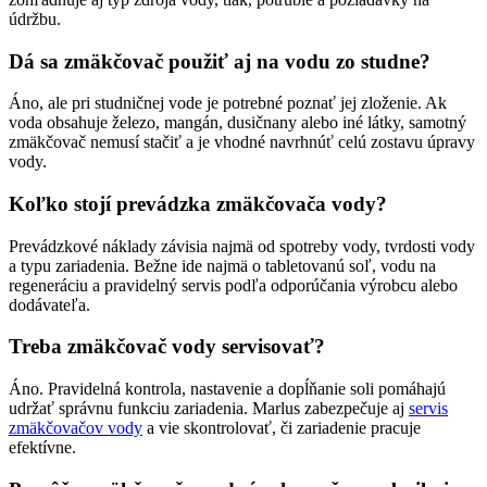
údržbu.
Dá sa zmäkčovač použiť aj na vodu zo studne?
Áno, ale pri studničnej vode je potrebné poznať jej zloženie. Ak
voda obsahuje železo, mangán, dusičnany alebo iné látky, samotný
zmäkčovač nemusí stačiť a je vhodné navrhnúť celú zostavu úpravy
vody.
Koľko stojí prevádzka zmäkčovača vody?
Prevádzkové náklady závisia najmä od spotreby vody, tvrdosti vody
a typu zariadenia. Bežne ide najmä o tabletovanú soľ, vodu na
regeneráciu a pravidelný servis podľa odporúčania výrobcu alebo
dodávateľa.
Treba zmäkčovač vody servisovať?
Áno. Pravidelná kontrola, nastavenie a dopĺňanie soli pomáhajú
udržať správnu funkciu zariadenia. Marlus zabezpečuje aj
servis
zmäkčovačov vody
a vie skontrolovať, či zariadenie pracuje
efektívne.