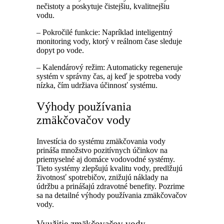
nečistoty a poskytuje čistejšiu, kvalitnejšiu
vodu.
– Pokročilé funkcie: Napríklad inteligentný
monitoring vody, ktorý v reálnom čase sleduje
dopyt po vode.
– Kalendárový režim: Automaticky regeneruje
systém v správny čas, aj keď je spotreba vody
nízka, čím udržiava účinnosť systému.
Výhody používania
zmäkčovačov vody
Investícia do systému zmäkčovania vody
prináša množstvo pozitívnych účinkov na
priemyselné aj domáce vodovodné systémy.
Tieto systémy zlepšujú kvalitu vody, predlžujú
životnosť spotrebičov, znižujú náklady na
údržbu a prinášajú zdravotné benefity. Pozrime
sa na detailné výhody používania zmäkčovačov
vody.
Využitie zmäkčovačov vody