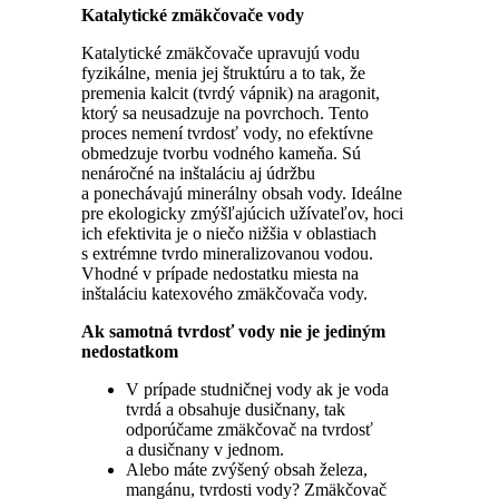
Katalytické zmäkčovače vody
Katalytické zmäkčovače upravujú vodu
fyzikálne, menia jej štruktúru a to tak, že
premenia kalcit (tvrdý vápnik) na aragonit,
ktorý sa neusadzuje na povrchoch. Tento
proces nemení tvrdosť vody, no efektívne
obmedzuje tvorbu vodného kameňa. Sú
nenáročné na inštaláciu aj údržbu
a ponechávajú minerálny obsah vody. Ideálne
pre ekologicky zmýšľajúcich užívateľov, hoci
ich efektivita je o niečo nižšia v oblastiach
s extrémne tvrdo mineralizovanou vodou.
Vhodné v prípade nedostatku miesta na
inštaláciu katexového zmäkčovača vody.
Ak samotná tvrdosť vody nie je jediným
nedostatkom
V prípade studničnej vody ak je voda
tvrdá a obsahuje dusičnany, tak
odporúčame zmäkčovač na tvrdosť
a dusičnany v jednom.
Alebo máte zvýšený obsah železa,
mangánu, tvrdosti vody? Zmäkčovač