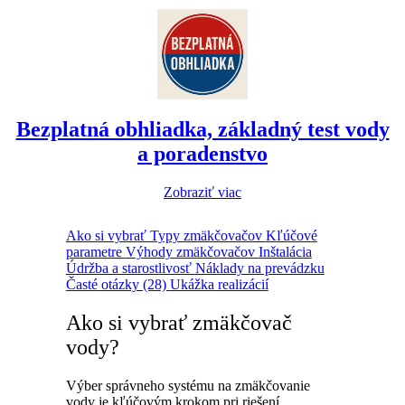
Bezplatná obhliadka, základný test vody
a poradenstvo
Zobraziť viac
Ako si vybrať
Typy zmäkčovačov
Kľúčové
parametre
Výhody zmäkčovačov
Inštalácia
Údržba a starostlivosť
Náklady na prevádzku
Časté otázky (28)
Ukážka realizácií
Ako si vybrať zmäkčovač
vody?
Výber správneho systému na zmäkčovanie
vody je kľúčovým krokom pri riešení