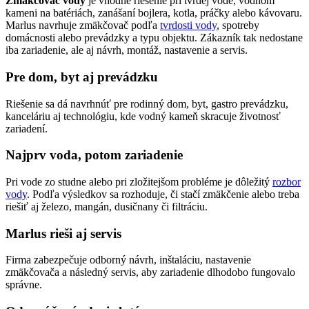
Zmäkčovač vody
je vhodné riešenie pri tvrdej vode, vodnom
kameni na batériách, zanášaní bojlera, kotla, práčky alebo kávovaru.
Marlus navrhuje zmäkčovač podľa
tvrdosti vody
, spotreby
domácnosti alebo prevádzky a typu objektu. Zákazník tak nedostane
iba zariadenie, ale aj návrh, montáž, nastavenie a servis.
Pre dom, byt aj prevádzku
Riešenie sa dá navrhnúť pre rodinný dom, byt, gastro prevádzku,
kanceláriu aj technológiu, kde vodný kameň skracuje životnosť
zariadení.
Najprv voda, potom zariadenie
Pri vode zo studne alebo pri zložitejšom probléme je dôležitý
rozbor
vody
. Podľa výsledkov sa rozhoduje, či stačí zmäkčenie alebo treba
riešiť aj železo, mangán, dusičnany či filtráciu.
Marlus rieši aj servis
Firma zabezpečuje odborný návrh, inštaláciu, nastavenie
zmäkčovača a následný servis, aby zariadenie dlhodobo fungovalo
správne.