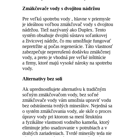
Zmäkčovače vody s dvojitou nádržou
Pre veľkú spotrebu vody , hlavne v priemysle
je ideálnou voľbou zmäkčovač vody s dvojitou
nádržou. Tiež nazývaný ako Duplex. Tento
systém obsahuje dvojitú sústavu soľankovej
a živicovej nádrže, čo mu umožňuje fungovať
nepretržite aj počas regenerácie. Táto vlastnosť
zabezpečuje neprerušenú dodávku zmäkčenej
vody, a preto je vhodná pre veľké inštitúcie
a firmy, ktoré majú vysoké nároky na spotrebu
vody.
Alternatívy bez soli
Ak uprednostňujete alternatívu k tradičným
soľným zmäkčovačom vody, bez soľné
zmäkčovače vody vám umožnia upraviť vodu
bez odstránenia tvrdých minerálov. Nejedná sa
o systém zmäkčovania vody, ale skôr o proces
úpravy vody pri ktorom sa mení štruktúra
a fyzikálne vlastnosti vodného kameňa, ktorý
eliminuje jeho usadzovanie v potrubiach a v
drahých zariadeniach. Tvrdé minerály teda nie