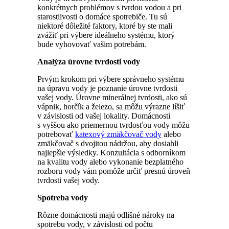
konkrétnych problémov s tvrdou vodou a pri
starostlivosti o domáce spotrebiče. Tu sú
niektoré dôležité faktory, ktoré by ste mali
zvážiť pri výbere ideálneho systému, ktorý
bude vyhovovať vašim potrebám.
Analýza úrovne tvrdosti vody
Prvým krokom pri výbere správneho systému
na úpravu vody je poznanie úrovne tvrdosti
vašej vody. Úrovne minerálnej tvrdosti, ako sú
vápnik, horčík a železo, sa môžu výrazne líšiť
v závislosti od vašej lokality. Domácnosti
s vyššou ako priemernou tvrdosťou vody môžu
potrebovať
katexový zmäkčovač vody
alebo
zmäkčovač s dvojitou nádržou, aby dosiahli
najlepšie výsledky. Konzultácia s odborníkom
na kvalitu vody alebo vykonanie bezplatného
rozboru vody vám pomôže určiť presnú úroveň
tvrdosti vašej vody.
Spotreba vody
Rôzne domácnosti majú odlišné nároky na
spotrebu vody, v závislosti od počtu