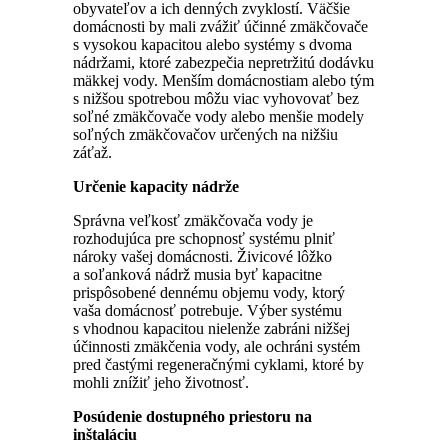
obyvateľov a ich denných zvyklostí. Väčšie
domácnosti by mali zvážiť účinné zmäkčovače
s vysokou kapacitou alebo systémy s dvoma
nádržami, ktoré zabezpečia nepretržitú dodávku
mäkkej vody. Menším domácnostiam alebo tým
s nižšou spotrebou môžu viac vyhovovať bez
soľné zmäkčovače vody alebo menšie modely
soľných zmäkčovačov určených na nižšiu
záťaž.
Určenie kapacity nádrže
Správna veľkosť zmäkčovača vody je
rozhodujúca pre schopnosť systému plniť
nároky vašej domácnosti. Živicové lôžko
a soľanková nádrž musia byť kapacitne
prispôsobené dennému objemu vody, ktorý
vaša domácnosť potrebuje. Výber systému
s vhodnou kapacitou nielenže zabráni nižšej
účinnosti zmäkčenia vody, ale ochráni systém
pred častými regeneračnými cyklami, ktoré by
mohli znížiť jeho životnosť.
Posúdenie dostupného priestoru na
inštaláciu