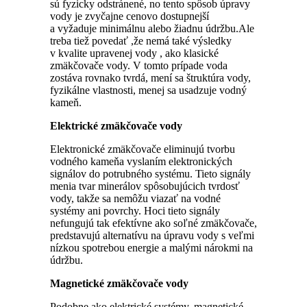
sú fyzicky odstránené, no tento spôsob úpravy
vody je zvyčajne cenovo dostupnejší
a vyžaduje minimálnu alebo žiadnu údržbu.Ale
treba tiež povedať ,že nemá také výsledky
v kvalite upravenej vody , ako klasické
zmäkčovače vody. V tomto prípade voda
zostáva rovnako tvrdá, mení sa štruktúra vody,
fyzikálne vlastnosti, menej sa usadzuje vodný
kameň.
Elektrické zmäkčovače vody
Elektronické zmäkčovače eliminujú tvorbu
vodného kameňa vyslaním elektronických
signálov do potrubného systému. Tieto signály
menia tvar minerálov spôsobujúcich tvrdosť
vody, takže sa nemôžu viazať na vodné
systémy ani povrchy. Hoci tieto signály
nefungujú tak efektívne ako soľné zmäkčovače,
predstavujú alternatívu na úpravu vody s veľmi
nízkou spotrebou energie a malými nárokmi na
údržbu.
Magnetické zmäkčovače vody
Podobne ako elektrické systémy, magnetické