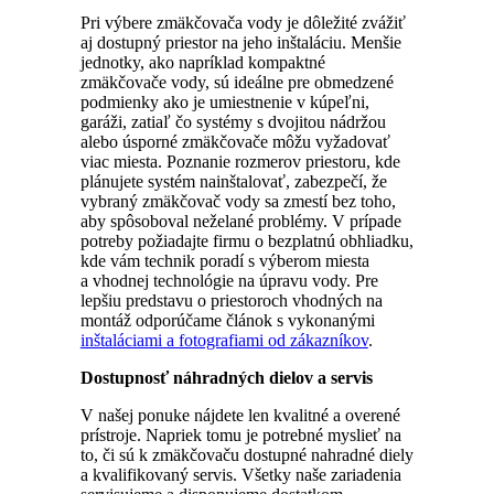
Pri výbere zmäkčovača vody je dôležité zvážiť
aj dostupný priestor na jeho inštaláciu. Menšie
jednotky, ako napríklad kompaktné
zmäkčovače vody, sú ideálne pre obmedzené
podmienky ako je umiestnenie v kúpeľni,
garáži, zatiaľ čo systémy s dvojitou nádržou
alebo úsporné zmäkčovače môžu vyžadovať
viac miesta. Poznanie rozmerov priestoru, kde
plánujete systém nainštalovať, zabezpečí, že
vybraný zmäkčovač vody sa zmestí bez toho,
aby spôsoboval neželané problémy. V prípade
potreby požiadajte firmu o bezplatnú obhliadku,
kde vám technik poradí s výberom miesta
a vhodnej technológie na úpravu vody. Pre
lepšiu predstavu o priestoroch vhodných na
montáž odporúčame
článok s vykonanými
inštaláciami a fotografiami od zákazníkov
.
Dostupnosť náhradných dielov a servis
V našej ponuke nájdete len kvalitné a overené
prístroje. Napriek tomu je potrebné myslieť na
to, či sú k zmäkčovaču dostupné nahradné diely
a kvalifikovaný servis. Všetky naše zariadenia