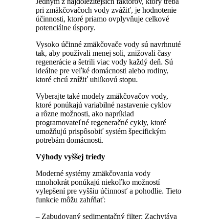
Jedným z najdôležitejších faktorov, ktorý treba
pri zmäkčovačoch vody zvážiť, je hodnotenie
účinnosti, ktoré priamo ovplyvňuje celkové
potenciálne úspory.
Vysoko účinné zmäkčovače vody sú navrhnuté
tak, aby používali menej soli, znižovali časy
regenerácie a šetrili viac vody každý deň. Sú
ideálne pre veľké domácnosti alebo rodiny,
ktoré chcú znížiť uhlíkovú stopu.
Vyberajte také modely zmäkčovačov vody,
ktoré ponúkajú variabilné nastavenie cyklov
a rôzne možnosti, ako napríklad
programovateľné regeneračné cykly, ktoré
umožňujú prispôsobiť systém špecifickým
potrebám domácnosti.
Výhody vyššej triedy
Moderné systémy zmäkčovania vody
mnohokrát ponúkajú niekoľko možností
vylepšení pre vyššiu účinnosť a pohodlie. Tieto
funkcie môžu zahŕňať:
– Zabudovaný sedimentačný filter: Zachytáva