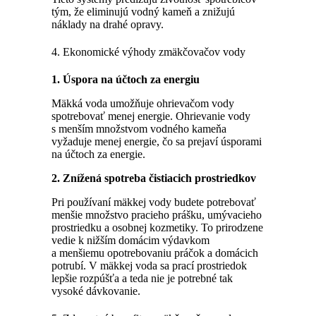
tým, že eliminujú vodný kameň a znižujú
náklady na drahé opravy.
4. Ekonomické výhody zmäkčovačov vody
1. Úspora na účtoch za energiu
Mäkká voda umožňuje ohrievačom vody
spotrebovať menej energie. Ohrievanie vody
s menším množstvom vodného kameňa
vyžaduje menej energie, čo sa prejaví úsporami
na účtoch za energie.
2. Znížená spotreba čistiacich prostriedkov
Pri používaní mäkkej vody budete potrebovať
menšie množstvo pracieho prášku, umývacieho
prostriedku a osobnej kozmetiky. To prirodzene
vedie k nižším domácim výdavkom
a menšiemu opotrebovaniu práčok a domácich
potrubí. V mäkkej voda sa prací prostriedok
lepšie rozpúšťa a teda nie je potrebné tak
vysoké dávkovanie.