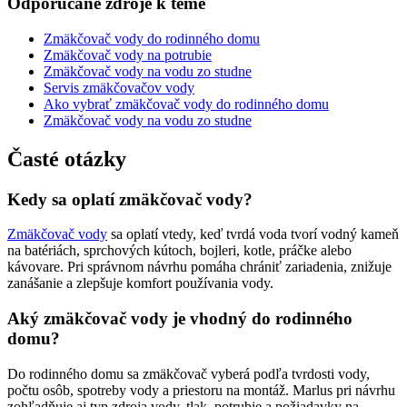
Odporúčané zdroje k téme
Zmäkčovač vody do rodinného domu
Zmäkčovač vody na potrubie
Zmäkčovač vody na vodu zo studne
Servis zmäkčovačov vody
Ako vybrať zmäkčovač vody do rodinného domu
Zmäkčovač vody na vodu zo studne
Časté otázky
Kedy sa oplatí zmäkčovač vody?
Zmäkčovač vody
sa oplatí vtedy, keď tvrdá voda tvorí vodný kameň
na batériách, sprchových kútoch, bojleri, kotle, práčke alebo
kávovare. Pri správnom návrhu pomáha chrániť zariadenia, znižuje
zanášanie a zlepšuje komfort používania vody.
Aký zmäkčovač vody je vhodný do rodinného
domu?
Do rodinného domu sa zmäkčovač vyberá podľa tvrdosti vody,
počtu osôb, spotreby vody a priestoru na montáž. Marlus pri návrhu
zohľadňuje aj typ zdroja vody, tlak, potrubie a požiadavky na