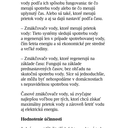
vody podľa ich spôsobu fungovania: tie čo
merajú spotrebu vody alebo tie čo merajú
uplynutý čas. Alebo sú také, ktoré merajú
prietok vody a aj sa dajú nastaviť podľa času.
– Zmäkčovače vody, ktoré merajú prietok
vody: Tieto systémy sledujú spotrebu vody
a regenerujú len v prípade spotrebovanej vody,
čím šetria energiu a sú ekonomické pre stredné
a veľké rodiny.
– Zmäkčovače vody, ktoré regenerujú na
základe času: Fungujú na základe
prednastavených časov, bez ohľadu na
skutočnú spotrebu vody. Síce sú jednoduchšie,
ale môžu byť nehospodárne v domácnostiach
s nepravidelnou spotrebou vody.
Časové zmäkčovače vody, sú zvyčajne
najlepšou voľbou pre tých, ktorí chcú získať
maximálny prietok vody a zároveň šetriť vodu
aj elektrickú energiu.
Hodnotenie účinnosti