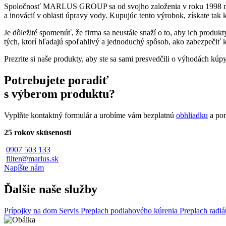
Spoločnosť MARLUS GROUP sa od svojho založenia v roku 1998 neust
a inovácií v oblasti úpravy vody. Kupujúc tento výrobok, získate ta
Je dôležité spomenúť, že firma sa neustále snaží o to, aby ich produk
tých, ktorí hľadajú spoľahlivý a jednoduchý spôsob, ako zabezpečiť k
Prezrite si naše produkty, aby ste sa sami presvedčili o výhodách kúp
Potrebujete poradiť
s výberom produktu?
Vyplňte kontaktný formulár a urobíme vám bezplatnú
obhliadku
a por
25 rokov skúseností
0907 503 133
filter@marlus.sk
Napíšte nám
Ďalšie naše služby
Prípojky na dom
Servis
Preplach podlahového kúrenia
Preplach radi