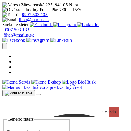
Zlievarenská 227, 941 05 Nitra
Pon – Pia: 7:00 – 15:30
0907 503 133
filter@marlus.sk
Sociálne siete:
0907 503 133
filter@marlus.sk
Úprava vody postup
Prečo s nami
Blog
Časté otázky
Servis
E-shop
Search
Generic filters