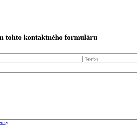
m tohto kontaktného formuláru
enky