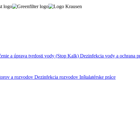
nie a úprava tvrdosti vody (Stop Kalk)
Dezinfekcia vody a ochrana p
átorov a rozvodov
Dezinfekcia rozvodov
Inštalatérske práce