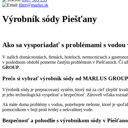
filter@marlus.sk
Výrobník sódy Piešťany
Úvodná stránka
Výrobník sódy Piešťany
Ako sa vysporiadať s problémami s vod
V našich domácnostiach, firmách, hoteloch, nemocniciach a gastrono
v poslednom období pomerne častým problémom v Piešťanoch. Či už i
GROUP
.
Prečo si vybrať výrobník sódy od MARLUS GROU
Výrobník sódy je prepracovaný systém, ktorý má za cieľ zlepšiť k
je jeho technologická vyspelosť a bezpečnosť. Zároveň vďaka rozsiahl
Ak máte doma problémy s vodou, potrebujete riešenie, ktoré je spoľa
pomocníkom v boji proti tvrdej a nekvalitnej vode.
Bezpečnosť a pohodlie s výrobníkom sódy v Piešťan