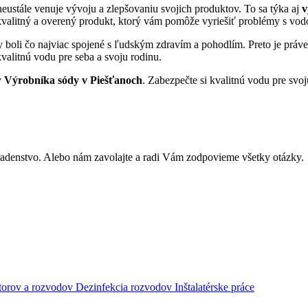
ále venuje vývoju a zlepšovaniu svojich produktov. To sa týka aj
v
k kvalitný a overený produkt, ktorý vám pomôže vyriešiť problémy s vo
ty boli čo najviac spojené s ľudským zdravím a pohodlím. Preto je práv
valitnú vodu pre seba a svoju rodinu.
y
Výrobníka sódy v Piešťanoch
. Zabezpečte si kvalitnú vodu pre svoj
adenstvo. Alebo nám zavolajte a radi Vám zodpovieme všetky otázky.
átorov a rozvodov
Dezinfekcia rozvodov
Inštalatérske práce