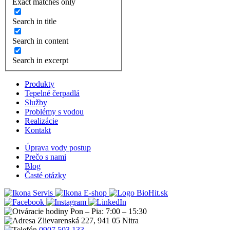
Exact matches only
Search in title
Search in content
Search in excerpt
Produkty
Tepelné čerpadlá
Služby
Problémy s vodou
Realizácie
Kontakt
Úprava vody postup
Prečo s nami
Blog
Časté otázky
Servis
E-shop
Pon – Pia: 7:00 – 15:30
Zlievarenská 227, 941 05 Nitra
0907 503 133