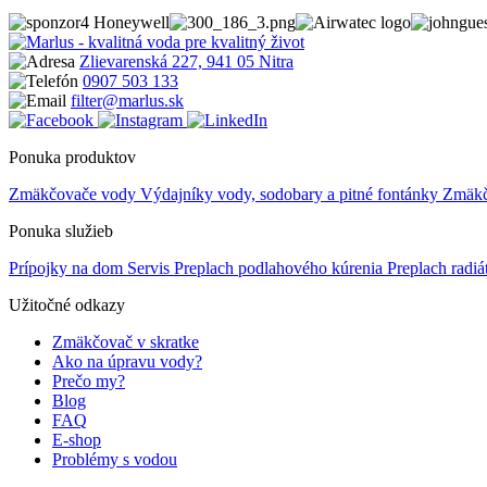
Zlievarenská 227, 941 05 Nitra
0907 503 133
filter@marlus.sk
Ponuka produktov
Zmäkčovače vody
Výdajníky vody, sodobary a pitné fontánky
Zmäkče
Ponuka služieb
Prípojky na dom
Servis
Preplach podlahového kúrenia
Preplach radi
Užitočné odkazy
Zmäkčovač v skratke
Ako na úpravu vody?
Prečo my?
Blog
FAQ
E-shop
Problémy s vodou