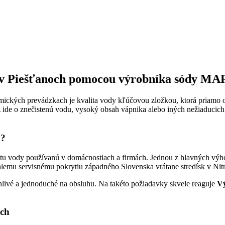
ou v Piešťanoch pomocou výrobníka sódy
mických prevádzkach je kvalita vody kľúčovou zložkou, ktorá priamo 
de o znečistenú vodu, vysoký obsah vápnika alebo iných nežiaducich 
P?
valitu vody používanú v domácnostiach a firmách. Jednou z hlavných
emu servisnému pokrytiu západného Slovenska vrátane stredísk v Nitre,
hlivé a jednoduché na obsluhu. Na takéto požiadavky skvele reaguje
V
och