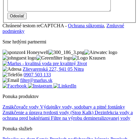
Chránené testom reCAPTCHA -
Ochrana súkromia
,
Zmluvné
podmienky
Sme hrdými partnermi
Zlievarenská 227, 941 05 Nitra
0907 503 133
filter@marlus.sk
Ponuka produktov
Zmäkčovače vody
Výdajníky vody, sodobary a pitné fontánky
Zmäkčenie a úprava tvrdosti vody (Stop Kalk)
Dezinfekcia vody a
ochrana pred baktériami
Filtre na výrobu demineralizovanej vody
Ponuka služieb