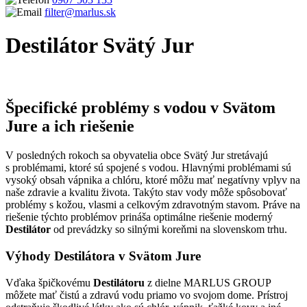
filter@marlus.sk
Destilátor Svätý Jur
Úvodná stránka
Destilátor Svätý Jur
Špecifické problémy s vodou v Svätom
Jure a ich riešenie
V posledných rokoch sa obyvatelia obce Svätý Jur stretávajú
s problémami, ktoré sú spojené s vodou. Hlavnými problémami sú
vysoký obsah vápnika a chlóru, ktoré môžu mať negatívny vplyv na
naše zdravie a kvalitu života. Takýto stav vody môže spôsobovať
problémy s kožou, vlasmi a celkovým zdravotným stavom. Práve na
riešenie týchto problémov prináša optimálne riešenie moderný
Destilátor
od prevádzky so silnými koreňmi na slovenskom trhu.
Výhody Destilátora v Svätom Jure
Vďaka špičkovému
Destilátoru
z dielne MARLUS GROUP
môžete mať čistú a zdravú vodu priamo vo svojom dome. Prístroj