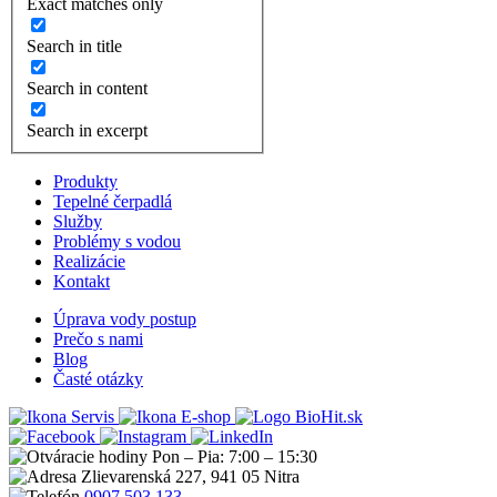
Exact matches only
Search in title
Search in content
Search in excerpt
Produkty
Tepelné čerpadlá
Služby
Problémy s vodou
Realizácie
Kontakt
Úprava vody postup
Prečo s nami
Blog
Časté otázky
Servis
E-shop
Pon – Pia: 7:00 – 15:30
Zlievarenská 227, 941 05 Nitra
0907 503 133