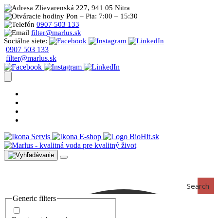
Zlievarenská 227, 941 05 Nitra
Pon – Pia: 7:00 – 15:30
0907 503 133
filter@marlus.sk
Sociálne siete:
0907 503 133
filter@marlus.sk
Úprava vody postup
Prečo s nami
Blog
Časté otázky
Servis
E-shop
Search
Generic filters