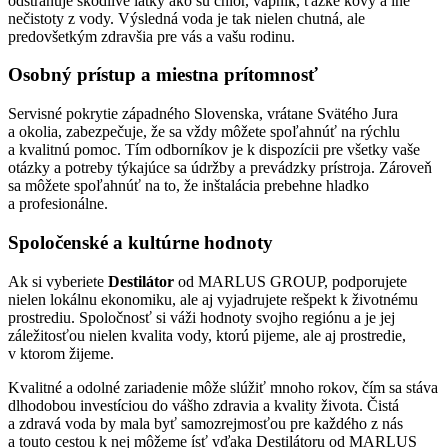
odstraňuje škodlivé látky ako sú chlór, vápnik, ťažké kovy a iné
nečistoty z vody. Výsledná voda je tak nielen chutná, ale
predovšetkým zdravšia pre vás a vašu rodinu.
Osobný prístup a miestna prítomnosť
Servisné pokrytie západného Slovenska, vrátane Svätého Jura
a okolia, zabezpečuje, že sa vždy môžete spoľahnúť na rýchlu
a kvalitnú pomoc. Tím odborníkov je k dispozícii pre všetky vaše
otázky a potreby týkajúce sa údržby a prevádzky prístroja. Zároveň
sa môžete spoľahnúť na to, že inštalácia prebehne hladko
a profesionálne.
Spoločenské a kultúrne hodnoty
Ak si vyberiete
Destilátor
od MARLUS GROUP, podporujete
nielen lokálnu ekonomiku, ale aj vyjadrujete rešpekt k životnému
prostrediu. Spoločnosť si váži hodnoty svojho regiónu a je jej
záležitosťou nielen kvalita vody, ktorú pijeme, ale aj prostredie,
v ktorom žijeme.
Kvalitné a odolné zariadenie môže slúžiť mnoho rokov, čím sa stáva
dlhodobou investíciou do vášho zdravia a kvality života. Čistá
a zdravá voda by mala byť samozrejmosťou pre každého z nás
a touto cestou k nej môžeme ísť vďaka Destilátoru od MARLUS