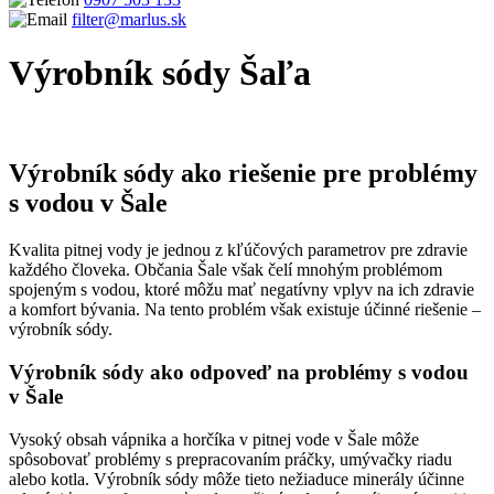
filter@marlus.sk
Výrobník sódy Šaľa
Úvodná stránka
Výrobník sódy Šaľa
Výrobník sódy ako riešenie pre problémy
s vodou v Šale
Kvalita pitnej vody je jednou z kľúčových parametrov pre zdravie
každého človeka. Občania Šale však čelí mnohým problémom
spojeným s vodou, ktoré môžu mať negatívny vplyv na ich zdravie
a komfort bývania. Na tento problém však existuje účinné riešenie –
výrobník sódy.
Výrobník sódy
ako odpoveď na problémy s vodou
v Šale
Vysoký obsah vápnika a horčíka v pitnej vode v Šale môže
spôsobovať problémy s prepracovaním práčky, umývačky riadu
alebo kotla. Výrobník sódy môže tieto nežiaduce minerály účinne