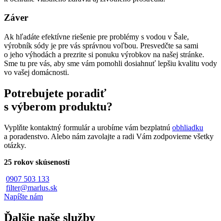
Záver
Ak hľadáte efektívne riešenie pre problémy s vodou v Šale,
výrobník sódy je pre vás správnou voľbou. Presvedčte sa sami
o jeho výhodách a prezrite si ponuku výrobkov na našej stránke.
Sme tu pre vás, aby sme vám pomohli dosiahnuť lepšiu kvalitu vody
vo vašej domácnosti.
Potrebujete poradiť
s výberom produktu?
Vyplňte kontaktný formulár a urobíme vám bezplatnú
obhliadku
a poradenstvo. Alebo nám zavolajte a radi Vám zodpovieme všetky
otázky.
25 rokov skúseností
0907 503 133
filter@marlus.sk
Napíšte nám
Ďalšie naše služby