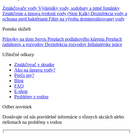
Zmäkčovače vody
Výdajníky vody, sodobary a pitné fontánky
Zmäkčenie a úprava tvrdosti vody (Stop Kalk)
Dezinfekcia vody a
ochrana pred baktériami
Filtre na výrobu demineralizovanej vody
Ponuka služieb
Prípojky na dom
Servis
Preplach podlahového kúrenia
Preplach
radiátorov a rozvodov
Dezinfekcia rozvodov
Inštalatérske práce
Užitočné odkazy
Zmäkčovač v skratke
Ako na úpravu vody?
Prečo my?
Blog
FAQ
E-shop
Problémy s vodou
Odber noviniek
Dostávajte od nás pravidelné informácie o rôznych akciách alebo
riešeniach na problémy s vodou