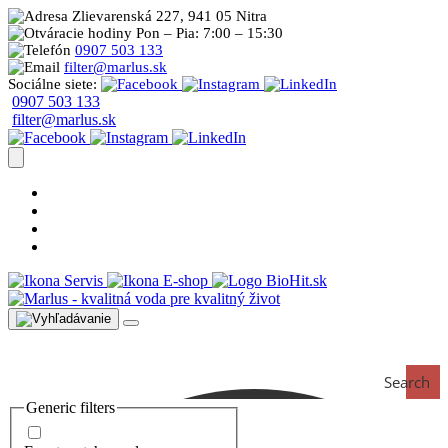
Zlievarenská 227, 941 05 Nitra
Pon – Pia: 7:00 – 15:30
0907 503 133
filter@marlus.sk
Sociálne siete:
0907 503 133
filter@marlus.sk
Úprava vody postup
Prečo s nami
Blog
Časté otázky
Servis
E-shop
Search
Generic filters