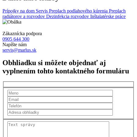
Prípojky na dom
Servis
Preplach podlahového kúrenia
Preplach
radiátorov a rozvodov
Dezinfekcia rozvodov
Inštalatérske práce
Zákaznícka podpora
0905 644 300
Napíšte nám
servis@marlus.sk
Obhliadku si môžete objednať aj
vyplnením tohto kontaktného formuláru