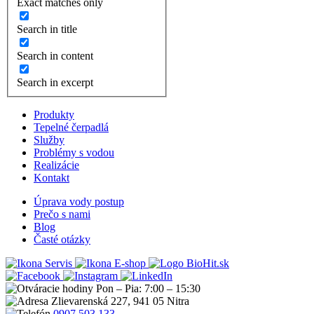
Exact matches only
Search in title
Search in content
Search in excerpt
Produkty
Tepelné čerpadlá
Služby
Problémy s vodou
Realizácie
Kontakt
Úprava vody postup
Prečo s nami
Blog
Časté otázky
Servis
E-shop
Pon – Pia: 7:00 – 15:30
Zlievarenská 227, 941 05 Nitra
0907 503 133