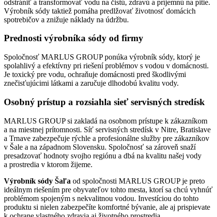
odstrániť a transformovať vodu na čistú, zdravú a príjemnú na pitie.
Výrobník sódy taktiež pomáha predlžovať životnosť domácich
spotrebičov a znižuje náklady na údržbu.
Prednosti výrobníka sódy od firmy
Spoločnosť MARLUS GROUP ponúka výrobník sódy, ktorý je
spolahlivý a efektívny pri riešení problémov s vodou v domácnosti.
Je toxický pre vodu, ochraňuje domácnosti pred škodlivými
znečisťujúcimi látkami a zaručuje dlhodobú kvalitu vody.
Osobný prístup a rozsiahla sieť servisných stredísk
MARLUS GROUP si zakladá na osobnom prístupe k zákazníkom
a na miestnej prítomnosti. Síť servisných stredísk v Nitre, Bratislave
a Trnave zabezpečuje rýchle a profesionálne služby pre zákazníkov
v Šale a na západnom Slovensku. Spoločnosť sa zároveň snaží
presadzovať hodnoty svojho regiónu a dbá na kvalitu našej vody
a prostredia v ktorom žijeme.
Výrobník sódy Šaľa
od spoločnosti MARLUS GROUP je preto
ideálnym riešením pre obyvateľov tohto mesta, ktorí sa chcú vyhnúť
problémom spojeným s nekvalitnou vodou. Investíciou do tohto
produktu si nielen zabezpečíte komfortné bývanie, ale aj prispievate
k ochrane vlastného zdravia aj životného prostredia.