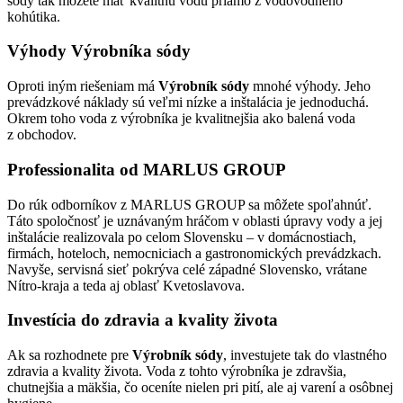
sódy tak môžete mať kvalitnú vodu priamo z vodovodného
kohútika.
Výhody Výrobníka sódy
Oproti iným riešeniam má
Výrobník sódy
mnohé výhody. Jeho
prevádzkové náklady sú veľmi nízke a inštalácia je jednoduchá.
Okrem toho voda z výrobníka je kvalitnejšia ako balená voda
z obchodov.
Professionalita od MARLUS GROUP
Do rúk odborníkov z MARLUS GROUP sa môžete spoľahnúť.
Táto spoločnosť je uznávaným hráčom v oblasti úpravy vody a jej
inštalácie realizovala po celom Slovensku – v domácnostiach,
firmách, hoteloch, nemocniciach a gastronomických prevádzkach.
Navyše, servisná sieť pokrýva celé západné Slovensko, vrátane
Nítro-kraja a teda aj oblasť Kvetoslavova.
Investícia do zdravia a kvality života
Ak sa rozhodnete pre
Výrobník sódy
, investujete tak do vlastného
zdravia a kvality života. Voda z tohto výrobníka je zdravšia,
chutnejšia a mäkšia, čo oceníte nielen pri pití, ale aj varení a osôbnej