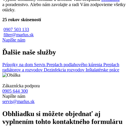
a poradenstvo. Alebo nám zavolajte a radi Vám zodpovieme všetky
otázky.
25 rokov skúseností
0907 503 133
filter@marlus.sk
Napíšte nám
Ďalšie naše služby
Prípojky na dom
Servis
Preplach podlahového kúrenia
Preplach
radiátorov a rozvodov
Dezinfekcia rozvodov
Inštalatérske práce
Zákaznícka podpora
0905 644 300
Napíšte nám
servis@marlus.sk
Obhliadku si môžete objednať aj
vyplnením tohto kontaktného formuláru