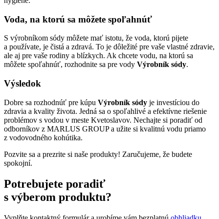
hygiene.
Voda, na ktorú sa môžete spoľahnúť
S výrobníkom sódy môžete mať istotu, že voda, ktorú pijete
a používate, je čistá a zdravá. To je dôležité pre vaše vlastné zdravie,
ale aj pre vaše rodiny a blízkych. Ak chcete vodu, na ktorú sa
môžete spoľahnúť, rozhodnite sa pre vody
Výrobník sódy
.
Výsledok
Dobre sa rozhodnúť pre kúpu
Výrobník sódy
je investíciou do
zdravia a kvality života. Jedná sa o spoľahlivé a efektívne riešenie
problémov s vodou v meste Kvetoslavov. Nechajte si poradiť od
odborníkov z MARLUS GROUP a užite si kvalitnú vodu priamo
z vodovodného kohútika.
Pozvite sa a prezrite si naše produkty! Zaručujeme, že budete
spokojní.
Potrebujete poradiť
s výberom produktu?
Vyplňte kontaktný formulár a urobíme vám bezplatnú
obhliadku