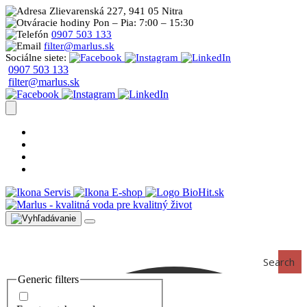
Zlievarenská 227, 941 05 Nitra
Pon – Pia: 7:00 – 15:30
0907 503 133
filter@marlus.sk
Sociálne siete:
0907 503 133
filter@marlus.sk
Úprava vody postup
Prečo s nami
Blog
Časté otázky
Servis
E-shop
Search
Generic filters