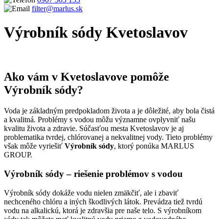
filter@marlus.sk
Výrobník sódy Kvetoslavov
Úvodná stránka
Výrobník sódy Kvetoslavov
Ako vám v Kvetoslavove pomôže
Výrobník sódy?
Voda je základným predpokladom života a je dôležité, aby bola čistá
a kvalitná. Problémy s vodou môžu významne ovplyvniť našu
kvalitu života a zdravie. Súčasťou mesta Kvetoslavov je aj
problematika tvrdej, chlórovanej a nekvalitnej vody. Tieto problémy
však môže vyriešiť
Výrobník sódy
, ktorý ponúka MARLUS
GROUP.
Výrobník sódy – riešenie problémov s vodou
Výrobník sódy dokáže vodu nielen zmäkčiť, ale i zbaviť
nechceného chlóru a iných škodlivých látok. Prevádza tiež tvrdú
vodu na alkalickú, ktorá je zdravšia pre naše telo. S výrobníkom