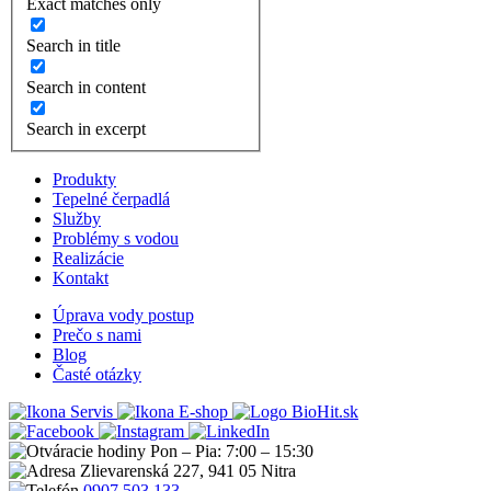
Exact matches only
Search in title
Search in content
Search in excerpt
Produkty
Tepelné čerpadlá
Služby
Problémy s vodou
Realizácie
Kontakt
Úprava vody postup
Prečo s nami
Blog
Časté otázky
Servis
E-shop
Pon – Pia: 7:00 – 15:30
Zlievarenská 227, 941 05 Nitra
0907 503 133