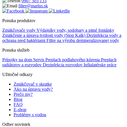
0907 503 133
filter@marlus.sk
Ponuka produktov
Zmäkčovače vody
Výdajníky vody, sodobary a pitné fontánky
Zmäkčenie a úprava tvrdosti vody (Stop Kalk)
Dezinfekcia vody a
ochrana pred baktériami
Filtre na výrobu demineralizovanej vody
Ponuka služieb
Prípojky na dom
Servis
Preplach podlahového kúrenia
Preplach
radiátorov a rozvodov
Dezinfekcia rozvodov
Inštalatérske práce
Užitočné odkazy
Zmäkčovač v skratke
Ako na úpravu vody?
Prečo my?
Blog
FAQ
E-shop
Problémy s vodou
Odber noviniek