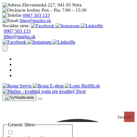
Zlievarenská 227, 941 05 Nitra
Pon – Pia: 7:00 – 15:30
0907 503 133
filter@marlus.sk
Sociálne siete:
0907 503 133
filter@marlus.sk
Úprava vody postup
Prečo s nami
Blog
Časté otázky
Servis
E-shop
Search
Generic filters