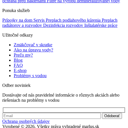
ochrana pred baktériami
Filtre na výrobu demineralizovanej vody
Ponuka služieb
Prípojky na dom
Servis
Preplach podlahového kúrenia
Preplach
radiátorov a rozvodov
Dezinfekcia rozvodov
Inštalatérske práce
Užitočné odkazy
Zmäkčovač v skratke
Ako na úpravu vody?
Prečo my?
Blog
FAQ
E-shop
Problémy s vodou
Odber noviniek
Dostávajte od nás pravidelné informácie o rôznych akciách alebo
riešeniach na problémy s vodou
Ochrana osobných údajov
Vyrobené © 2026, Všetky práva vyhradené marlus.sk