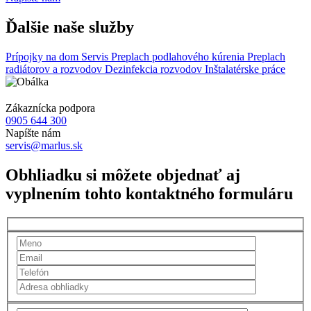
Ďalšie naše služby
Prípojky na dom
Servis
Preplach podlahového kúrenia
Preplach
radiátorov a rozvodov
Dezinfekcia rozvodov
Inštalatérske práce
Zákaznícka podpora
0905 644 300
Napíšte nám
servis@marlus.sk
Obhliadku si môžete objednať aj
vyplnením tohto kontaktného formuláru