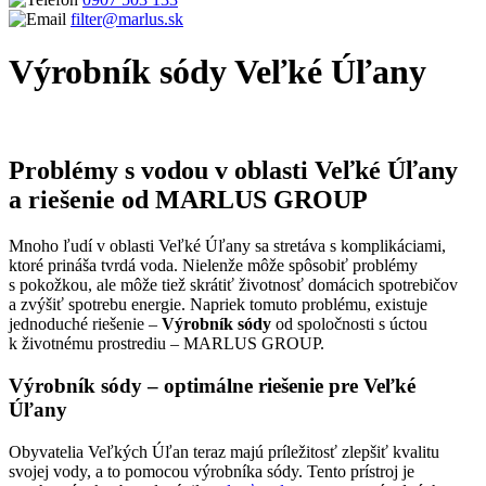
filter@marlus.sk
Výrobník sódy Veľké Úľany
Úvodná stránka
Výrobník sódy Veľké Úľany
Problémy s vodou v oblasti Veľké Úľany
a riešenie od MARLUS GROUP
Mnoho ľudí v oblasti Veľké Úľany sa stretáva s komplikáciami,
ktoré prináša tvrdá voda. Nielenže môže spôsobiť problémy
s pokožkou, ale môže tiež skrátiť životnosť domácich spotrebičov
a zvýšiť spotrebu energie. Napriek tomuto problému, existuje
jednoduché riešenie –
Výrobník sódy
od spoločnosti s úctou
k životnému prostrediu – MARLUS GROUP.
Výrobník sódy – optimálne riešenie pre Veľké
Úľany
Obyvatelia Veľkých Úľan teraz majú príležitosť zlepšiť kvalitu
svojej vody, a to pomocou výrobníka sódy. Tento prístroj je