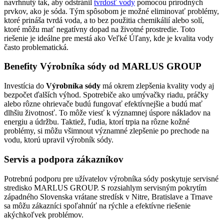
navrhnutý tak, aby odstránil
tvrdosť vody
pomocou prírodných
prvkov, ako je sóda. Tým spôsobom je možné eliminovať problémy,
ktoré prináša tvrdá voda, a to bez použitia chemikálií alebo solí,
ktoré môžu mať negatívny dopad na životné prostredie. Toto
riešenie je ideálne pre mestá ako Veľké Úľany, kde je kvalita vody
často problematická.
Benefity Výrobníka sódy od MARLUS GROUP
Investícia do
Výrobníka sódy
má okrem zlepšenia kvality vody aj
bezpočet ďalších výhod. Spotrebiče ako umývačky riadu, práčky
alebo rôzne ohrievače budú fungovať efektívnejšie a budú mať
dlhšiu životnosť. To môže viesť k významnej úspore nákladov na
energiu a údržbu. Taktiež, ľudia, ktorí trpia na rôzne kožné
problémy, si môžu všimnout významné zlepšenie po prechode na
vodu, ktorú upravil výrobník sódy.
Servis a podpora zákazníkov
Potrebnú podporu pre užívatelov výrobníka sódy poskytuje servisné
stredisko MARLUS GROUP. S rozsiahlym servisným pokrytím
západného Slovenska vrátane stredísk v Nitre, Bratislave a Trnave
sa môžu zákazníci spoľahnúť na rýchle a efektívne riešenie
akýchkoľvek problémov.