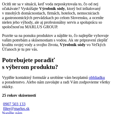
Ocitli ste sa v situácii, keď voda neposkytovala to, čo od nej
očakávate? Vyskúšajte
Výrobník sódy
, ktorý bol inštalovaný
v mnohých domácnostiach, firmách, hoteloch, nemocniciach
a gastronomických prevádzkach po celom Slovensku, a oceníte
nielen jeho výhody, ale aj profesionálny servis a spoluprácu so
spoločnosťou MARLUS GROUP.
Pozrite sa na ponuku produktov a nájdite to, čo najlepšie vyhovuje
vašim potrebám a skúsenostiam s vodou. Ak ste pripravení zlepšiť
kvalitu svojej vody a svojho života,
Výrobník sódy
vo Veľkých
Úľanoch je tu pre vás.
Potrebujete poradiť
s výberom produktu?
Vyplňte kontaktný formulár a urobíme vám bezplatnú
obhliadku
a poradenstvo. Alebo nám zavolajte a radi Vám zodpovieme všetky
otázky.
25 rokov skúseností
0907 503 133
filter@marlus.sk
Napíšte nám