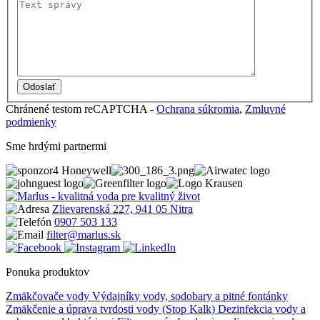
Chránené testom reCAPTCHA -
Ochrana súkromia
,
Zmluvné
podmienky
Sme hrdými partnermi
Zlievarenská 227, 941 05 Nitra
0907 503 133
filter@marlus.sk
Ponuka produktov
Zmäkčovače vody
Výdajníky vody, sodobary a pitné fontánky
Zmäkčenie a úprava tvrdosti vody (Stop Kalk)
Dezinfekcia vody a