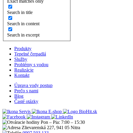
Exact matches only
Search in title
Search in content
Search in excerpt
Produkty
Tepelné čerpadlá
Služby
Problémy s vodou
Realizácie
Kontakt
Úprava vody postup
Prečo s nami
Blog
Časté otázky
Servis
E-shop
Pon – Pia: 7:00 – 15:30
Zlievarenská 227, 941 05 Nitra
0907 503 133