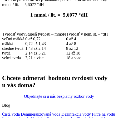
mmol / lit. = 5,6077 °dH
1 mmol / lit. = 5,6077 °dH
Tvrdosť vody
Stupeň tvrdosti – mmol/l
Tvrdosť v nem. st. – °dH
veľmi mäkká
0 až 0,72
0 až 4
mäkká
0,72 až 1,43
4 až 8
stredne tvrdá
1,43 až 2,14
8 až 12
tvrdá
2,14 až 3,21
12 až 18
velmi tvrdá
3,21 a viac
18 a viac
Chcete odmerať hodnotu tvrdosti vody
u vás doma?
Objednajte si u nás bezplatný rozbor vody
Blog
Čistá voda
Demineralizovaná voda
Dezinfekcia vody
Filtre na vodu