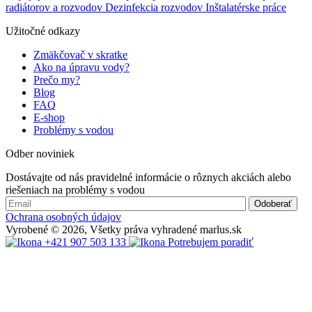
radiátorov a rozvodov
Dezinfekcia rozvodov
Inštalatérske práce
Vysokotepelné aplikácie
Užitočné odkazy
⭐⭐⭐⭐
⭐⭐⭐
Zmäkčovač v skratke
Ako na úpravu vody?
Smart riadenie
Prečo my?
⭐⭐⭐⭐
Blog
FAQ
⭐⭐⭐⭐
E-shop
Problémy s vodou
Servisná sieť
⭐⭐⭐⭐
Odber noviniek
⭐⭐⭐
Dostávajte od nás pravidelné informácie o rôznych akciách alebo
riešeniach na problémy s vodou
Ekonomická návratnosť
⭐⭐⭐
Ochrana osobných údajov
⭐⭐⭐⭐
Vyrobené © 2026, Všetky práva vyhradené marlus.sk
+421 907 503 133
Potrebujem poradiť
Samsung je silný tam, kde ide o vyššiu robustnosť, prémiové
komponenty a výkon aj pri náročných podmienkach.Midea je
výborná vo výbornom pomere cena/výkon – ideálna pre väčšinu
rodinných domov.
Záver