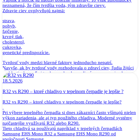
neznamená, že čím tvrdšia voda, tým zdravšie cievy.
Zdravie ciev ovplyvňujú najmä:
strava,
pohyb,
fajčenie,
krvný tlak,
cholesterol,
cukrovka,
genetické predispozície.
Tvrdosť vody medzi hlavné faktory jednoducho nepatrí.
Navyše, ak by tvrdosť vody rozhodovala o zdraví ciev, ľudia žijúci
v oblastiach s veľmi tvrdou vodou by mali výrazne menej srdcovo-
cievnych ochorení. Takéto jednoduché prepojenie však neexistuje.
18.5.2026
Jednoducho povedané:
Tvrdá voda nie je zárukou zdravých ciev rovnako, ako zmäkčená
R32 vs R290 – ktoré chladivo v tepelnom čerpadle je lepšie ?
voda nie je príčinou ich poškodenia.
R32 vs R290 – ktoré chladivo v tepelnom čerpadle je lepšie?
Mýtus č. 2: Minerály potrebujeme prijímať hlavne z vody
Toto je ďalší veľmi rozšírený omyl.
Pri výbere tepelného čerpadla si dnes zákazníci často všímajú nielen
Áno, tvrdá voda obsahuje vápnik a horčík. Mnohí ľudia si však
výkon zariadenia, ale aj typ použitého chladiva. Moderné systémy
neuvedomujú, aké malé množstvá minerálov sa v bežnej pitnej vode
najčastejšie využívajú R32 alebo R290.
nachádzajú.
Tieto chladivá sa používajú napríklad v tepelných čerpadlách
Hlavným zdrojom minerálov pre ľudské telo sú:
Samsung EHS Mono R32 a Samsung EHS Mono R290 od
spoločnosti Samsung.