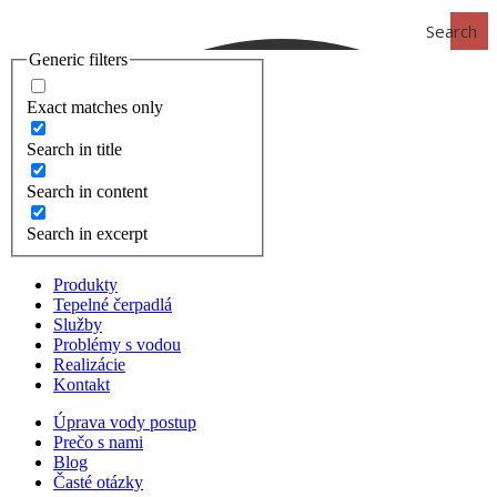
Search
Generic filters
Exact matches only
Search in title
Search in content
Search in excerpt
Produkty
Tepelné čerpadlá
Služby
Problémy s vodou
Realizácie
Kontakt
Úprava vody postup
Prečo s nami
Blog
Časté otázky