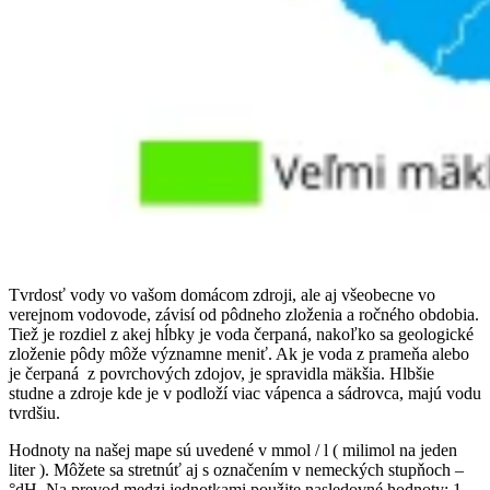
Tvrdosť vody vo vašom domácom zdroji, ale aj všeobecne vo
verejnom vodovode, závisí od pôdneho zloženia a ročného obdobia.
Tiež je rozdiel z akej hĺbky je voda čerpaná, nakoľko sa geologické
zloženie pôdy môže významne meniť. Ak je voda z prameňa alebo
je čerpaná z povrchových zdojov, je spravidla mäkšia. Hlbšie
studne a zdroje kde je v podloží viac vápenca a sádrovca, majú vodu
tvrdšiu.
Hodnoty na našej mape sú uvedené v mmol / l ( milimol na jeden
liter ). Môžete sa stretnúť aj s označením v nemeckých stupňoch –
°dH. Na prevod medzi jednotkami použite nasledovné hodnoty: 1