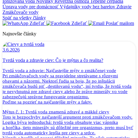
Ionizovaná voda
Novinky
Reverzná osmóza
Tepelné čerpadlá
Úprava vody pre domácnosť
Výdajníky vody bez barelov
Zdravie
Zmäkčovače vody
Späť na všetky články
Zdieľať
Zdieľať
Poslať mailom
Najnovšie články
3.6.2026
Tvrdá voda a zdravie ciev: Čo je mýtus a čo realita?
Tvrdá voda a zdravie: Najčastejšie mýty o zmäkčenej vode
Pri zmäkčovačoch vody sa pravidelne stretávame s rôznymi
obavami a názormi. Niektorí ľudia sa boja, že po inštalácii
zmäkčovača budú piť „destilovanú vodu“, iní tvrdia, že tvrdá voda
je nevyhnutná pre zdravé cievy alebo že práve minerály vo vode
zabezpečujú správne fungovanie organizmu.
Poďme sa pozrieť na najčastejšie mýty a fakty.
Mýtus č. 1: Tvrdá voda znamená zdravé a mäkké cievy
Toto je bezpochyby najčastejší argument proti zmäkčovačom vody.
Logika býva jednoduchá: tvrdá voda obsahuje viac vápnika
a horčíka, tieto minerály sú dôležité pre organizmus, preto musí byť
tvrdá voda automaticky lepšia pre cievy a srdce.
Vápnik a horčík sú naozaj dôležité minerály. To však automaticky