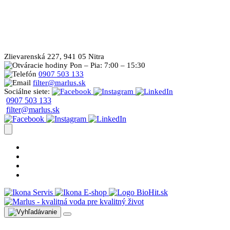
Zlievarenská 227, 941 05 Nitra
Pon – Pia: 7:00 – 15:30
0907 503 133
filter@marlus.sk
Sociálne siete:
0907 503 133
filter@marlus.sk
Úprava vody postup
Prečo s nami
Blog
Časté otázky
Servis
E-shop