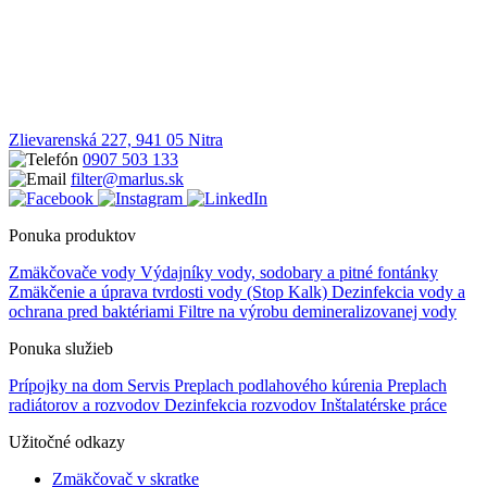
Zlievarenská 227, 941 05 Nitra
0907 503 133
filter@marlus.sk
Ponuka produktov
Zmäkčovače vody
Výdajníky vody, sodobary a pitné fontánky
Zmäkčenie a úprava tvrdosti vody (Stop Kalk)
Dezinfekcia vody a
ochrana pred baktériami
Filtre na výrobu demineralizovanej vody
Ponuka služieb
Prípojky na dom
Servis
Preplach podlahového kúrenia
Preplach
radiátorov a rozvodov
Dezinfekcia rozvodov
Inštalatérske práce
Užitočné odkazy
Zmäkčovač v skratke