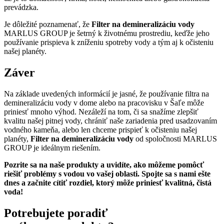
prevádzka.
Je dôležité poznamenať, že
Filter na demineralizáciu vody
MARLUS GROUP je šetrný k životnému prostrediu, keďže jeho
používanie prispieva k zníženiu spotreby vody a tým aj k očisteniu
našej planéty.
Záver
Na základe uvedených informácií je jasné, že používanie filtra na
demineralizáciu vody v dome alebo na pracovisku v Šaľe môže
priniesť mnoho výhod. Nezáleží na tom, či sa snažíme zlepšiť
kvalitu našej pitnej vody, chrániť naše zariadenia pred usadzovaním
vodného kameňa, alebo len chceme prispieť k očisteniu našej
planéty,
Filter na demineralizáciu vody
od spoločnosti MARLUS
GROUP je ideálnym riešením.
Pozrite sa na naše produkty a uvidíte, ako môžeme pomôcť
riešiť problémy s vodou vo vašej oblasti. Spojte sa s nami ešte
dnes a začnite cítiť rozdiel, ktorý môže priniesť kvalitná, čistá
voda!
Potrebujete poradiť