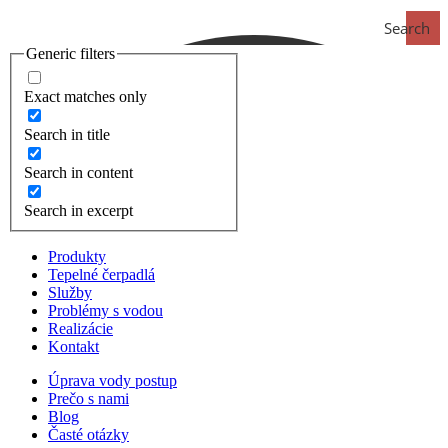
Search
Generic filters
Exact matches only
Search in title
Search in content
Search in excerpt
Produkty
Tepelné čerpadlá
Služby
Problémy s vodou
Realizácie
Kontakt
Úprava vody postup
Prečo s nami
Blog
Časté otázky