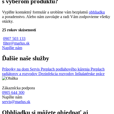
s výberom produktu?
Vyplňte kontaktný formulár a urobíme vám bezplatnú
obhliadku
a poradenstvo. Alebo nám zavolajte a radi Vám zodpovieme všetky
otázky.
25 rokov skúseností
0907 503 133
filter@marlus.sk
Napíšte nám
Ďalšie naše služby
Prípojky na dom
Servis
Preplach podlahového kúrenia
Preplach
radiátorov a rozvodov
Dezinfekcia rozvodov
Inštalatérske práce
Zákaznícka podpora
0905 644 300
Napíšte nám
servis@marlus.sk
Obhliadku si môžete objednať aj