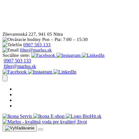
Zlievarenská 227, 941 05 Nitra
Pon – Pia: 7:00 – 15:30
0907 503 133
filter@marlus.sk
Sociálne siete:
0907 503 133
filter@marlus.sk
Úprava vody postup
Prečo s nami
Blog
Časté otázky
Servis
E-shop