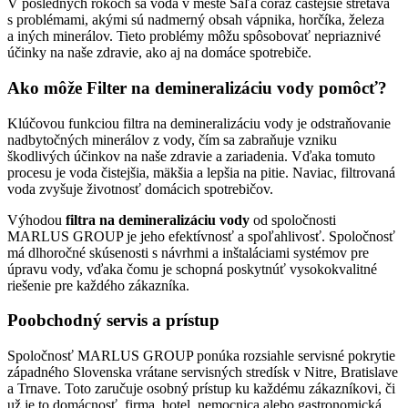
V posledných rokoch sa voda v meste Šaľa čoraz častejšie stretáva
s problémami, akými sú nadmerný obsah vápnika, horčíka, železa
a iných minerálov. Tieto problémy môžu spôsobovať nepriaznivé
účinky na naše zdravie, ako aj na domáce spotrebiče.
Ako môže
Filter na demineralizáciu vody
pomôcť?
Klúčovou funkciou filtra na demineralizáciu vody je odstraňovanie
nadbytočných minerálov z vody, čím sa zabraňuje vzniku
škodlivých účinkov na naše zdravie a zariadenia. Vďaka tomuto
procesu je voda čistejšia, mäkšia a lepšia na pitie. Naviac, filtrovaná
voda zvyšuje životnosť domácich spotrebičov.
Výhodou
filtra na demineralizáciu vody
od spoločnosti
MARLUS GROUP je jeho efektívnosť a spoľahlivosť. Spoločnosť
má dlhoročné skúsenosti s návrhmi a inštaláciami systémov pre
úpravu vody, vďaka čomu je schopná poskytnúť vysokokvalitné
riešenie pre každého zákazníka.
Poobchodný servis a prístup
Spoločnosť MARLUS GROUP ponúka rozsiahle servisné pokrytie
západného Slovenska vrátane servisných stredísk v Nitre, Bratislave
a Trnave. Toto zaručuje osobný prístup ku každému zákazníkovi, či
už je to domácnosť, firma, hotel, nemocnica alebo gastronomická