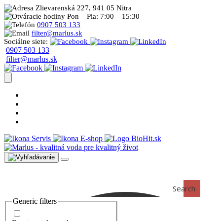
Zlievarenská 227, 941 05 Nitra
Pon – Pia: 7:00 – 15:30
0907 503 133
filter@marlus.sk
Sociálne siete:
0907 503 133
filter@marlus.sk
Úprava vody postup
Prečo s nami
Blog
Časté otázky
Servis
E-shop
Search
Generic filters