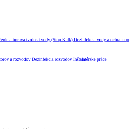
nie a úprava tvrdosti vody (Stop Kalk)
Dezinfekcia vody a ochrana p
átorov a rozvodov
Dezinfekcia rozvodov
Inštalatérske práce