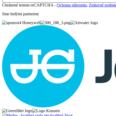
Chránené testom reCAPTCHA -
Ochrana súkromia
,
Zmluvné podmi
Sme hrdými partnermi