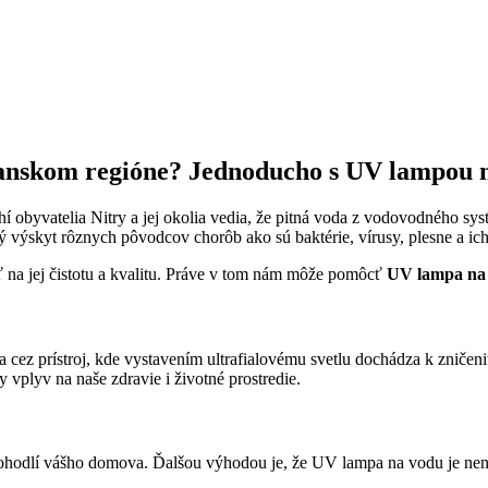
itrianskom regióne? Jednoducho s UV lam
hí obyvatelia Nitry a jej okolia vedia, že pitná voda z vodovodného sy
ý výskyt rôznych pôvodcov chorôb ako sú baktérie, vírusy, plesne a ich
ť na jej čistotu a kvalitu. Práve v tom nám môže pomôcť
UV lampa n
cez prístroj, kde vystavením ultrafialovému svetlu dochádza k znič
vplyv na naše zdravie i životné prostredie.
hodlí vášho domova. Ďalšou výhodou je, že UV lampa na vodu je nená