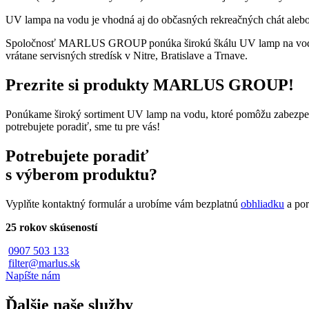
UV lampa na vodu je vhodná aj do občasných rekreačných chát alebo 
Spoločnosť MARLUS GROUP ponúka širokú škálu UV lamp na vodu. Všet
vrátane servisných stredísk v Nitre, Bratislave a Trnave.
Prezrite si produkty
MARLUS GROUP
!
Ponúkame široký sortiment UV lamp na vodu, ktoré pomôžu zabezpečiť
potrebujete poradiť, sme tu pre vás!
Potrebujete poradiť
s výberom produktu?
Vyplňte kontaktný formulár a urobíme vám bezplatnú
obhliadku
a por
25 rokov skúseností
0907 503 133
filter@marlus.sk
Napíšte nám
Ďalšie naše služby