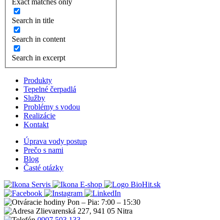
Exact matches only
Search in title
Search in content
Search in excerpt
Produkty
Tepelné čerpadlá
Služby
Problémy s vodou
Realizácie
Kontakt
Úprava vody postup
Prečo s nami
Blog
Časté otázky
Servis
E-shop
Pon – Pia: 7:00 – 15:30
Zlievarenská 227, 941 05 Nitra
0907 503 133