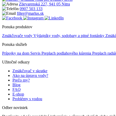
Zlievarenská 227, 941 05 Nitra
0907 503 133
filter@marlus.sk
Ponuka produktov
Zmäkčovače vody
Výdajníky vody, sodobary a pitné fontánky
Zmäkče
Ponuka služieb
Prípojky na dom
Servis
Preplach podlahového kúrenia
Preplach radi
Užitočné odkazy
Zmäkčovač v skratke
Ako na úpravu vody?
Prečo my?
Blog
FAQ
E-shop
Problémy s vodou
Odber noviniek