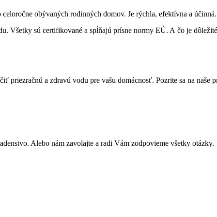
celoročne obývaných rodinných domov. Je rýchla, efektívna a účinná. D
ky sú certifikované a spĺňajú prísne normy EÚ. A čo je dôležité, t
 priezračnú a zdravú vodu pre vašu domácnosť. Pozrite sa na naše pro
adenstvo. Alebo nám zavolajte a radi Vám zodpovieme všetky otázky.