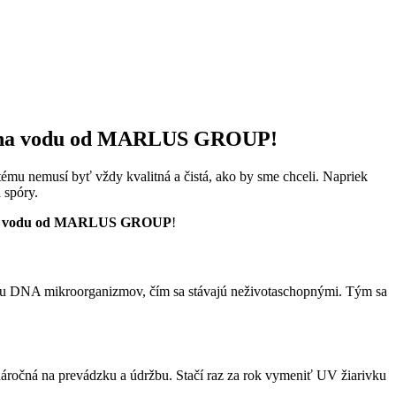
pou na vodu od MARLUS GROUP!
stému nemusí byť vždy kvalitná a čistá, ako by sme chceli. Napriek
 spóry.
a vodu od MARLUS GROUP
!
eniu DNA mikroorganizmov, čím sa stávajú neživotaschopnými. Tým sa
ročná na prevádzku a údržbu. Stačí raz za rok vymeniť UV žiarivku