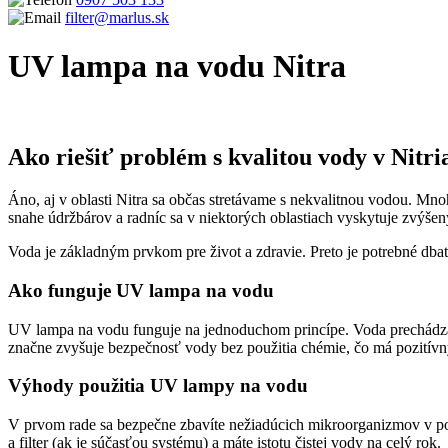
filter@marlus.sk
UV lampa na vodu Nitra
Úvodná stránka
UV lampa na vodu Nitra
Ako riešiť problém s kvalitou vody v N
Áno, aj v oblasti Nitra sa občas stretávame s nekvalitnou vodou. Mno
snahe údržbárov a radníc sa v niektorých oblastiach vyskytuje zvýšen
Voda je základným prvkom pre život a zdravie. Preto je potrebné dba
Ako funguje UV lampa na vodu
UV lampa na vodu funguje na jednoduchom princípe. Voda prechádza 
značne zvyšuje bezpečnosť vody bez použitia chémie, čo má pozitívny 
Výhody použitia UV lampy na vodu
V prvom rade sa bezpečne zbavíte nežiadúcich mikroorganizmov v po
a filter (ak je súčasťou systému) a máte istotu čistej vody na celý rok.