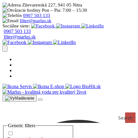
Zlievarenská 227, 941 05 Nitra
Pon – Pia: 7:00 – 15:30
0907 503 133
filter@marlus.sk
Sociálne siete:
0907 503 133
filter@marlus.sk
Úprava vody postup
Prečo s nami
Blog
Časté otázky
Servis
E-shop
Search
Generic filters