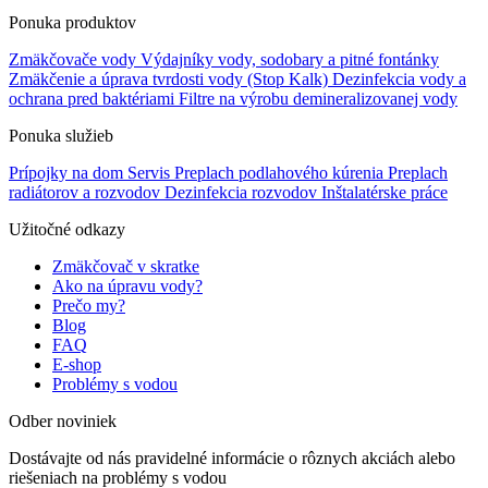
Ponuka produktov
Zmäkčovače vody
Výdajníky vody, sodobary a pitné fontánky
Zmäkčenie a úprava tvrdosti vody (Stop Kalk)
Dezinfekcia vody a
ochrana pred baktériami
Filtre na výrobu demineralizovanej vody
Ponuka služieb
Prípojky na dom
Servis
Preplach podlahového kúrenia
Preplach
radiátorov a rozvodov
Dezinfekcia rozvodov
Inštalatérske práce
Užitočné odkazy
Zmäkčovač v skratke
Ako na úpravu vody?
Prečo my?
Blog
FAQ
E-shop
Problémy s vodou
Odber noviniek
Dostávajte od nás pravidelné informácie o rôznych akciách alebo
riešeniach na problémy s vodou