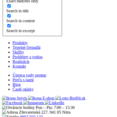
Exact matches only
Search in title
Search in content
Search in excerpt
Produkty
Tepelné čerpadlá
Služby
Problémy s vodou
Realizácie
Kontakt
Úprava vody postup
Prečo s nami
Blog
Časté otázky
Servis
E-shop
Pon – Pia: 7:00 – 15:30
Zlievarenská 227, 941 05 Nitra
0907 503 133