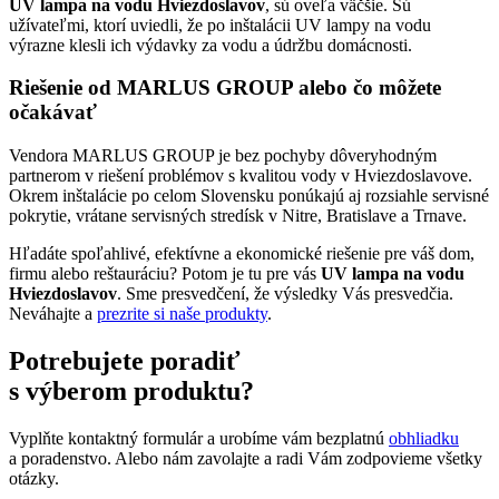
UV lampa na vodu Hviezdoslavov
, sú oveľa väčšie. Sú
užívateľmi, ktorí uviedli, že po inštalácii UV lampy na vodu
výrazne klesli ich výdavky za vodu a údržbu domácnosti.
Riešenie od MARLUS GROUP alebo čo môžete
očakávať
Vendora MARLUS GROUP je bez pochyby dôveryhodným
partnerom v riešení problémov s kvalitou vody v Hviezdoslavove.
Okrem inštalácie po celom Slovensku ponúkajú aj rozsiahle servisné
pokrytie, vrátane servisných stredísk v Nitre, Bratislave a Trnave.
Hľadáte spoľahlivé, efektívne a ekonomické riešenie pre váš dom,
firmu alebo reštauráciu? Potom je tu pre vás
UV lampa na vodu
Hviezdoslavov
. Sme presvedčení, že výsledky Vás presvedčia.
Neváhajte a
prezrite si naše produkty
.
Potrebujete poradiť
s výberom produktu?
Vyplňte kontaktný formulár a urobíme vám bezplatnú
obhliadku
a poradenstvo. Alebo nám zavolajte a radi Vám zodpovieme všetky
otázky.