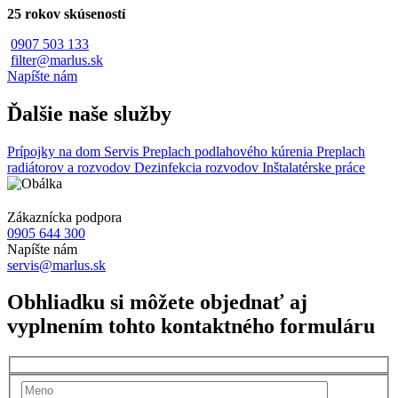
25 rokov skúseností
0907 503 133
filter@marlus.sk
Napíšte nám
Ďalšie naše služby
Prípojky na dom
Servis
Preplach podlahového kúrenia
Preplach
radiátorov a rozvodov
Dezinfekcia rozvodov
Inštalatérske práce
Zákaznícka podpora
0905 644 300
Napíšte nám
servis@marlus.sk
Obhliadku si môžete objednať aj
vyplnením tohto kontaktného formuláru