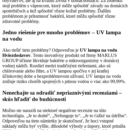
obyvateľov, ale aj na kvalitu života v domácnostiach. Za zmienku
stojí problém s vápencom, ktorý môže spôsobiť závady na domácich
spotrebičoch a tiež spôsobiť rôzne kožné problémy. Ďalším
problémom je prítomnosť baktérií, ktoré môžu spôsobiť rôzne
zdravotné problémy.
Jedno riešenie pre mnoho problémov – UV lampa
na vodu
Ako riešiť tieto problémy? Odpoveďou je
UV lampa na vodu
Hviezdoslavov
. Tento inovatívny produkt od firmy MARLUS
GROUP účinne likviduje baktérie a mikroorganizmy v domácej
vodnej nádrži. Rozdiel medzi tradičnými riešeniami, ako sú
chlórovanie alebo filtre, a UV lampou spočíva v jej kratšej
účinkovitej dobe a bezproblémovom užívaní. UV lampa na vodu
znižuje riziko chorôb spojených s pitnou vodou o viac ako 99,99%.
Nenechajte sa odradiť nepriaznivými recenziami –
skús hľadiť do budúcnosti
Možno ste narazili na niektoré negatívne recenzie na túto
technológiu. „Je to drahé“, „Nefunguje to“, „Je to ťažké na údržbu“.
Odpoveďou na tieto námietky je skutočnosť, že hoci vstupné
náklady môžu byť vyššie, dlhodobé výhody a úspory, ktoré prináša