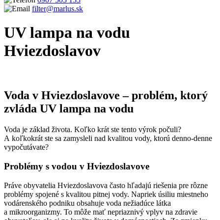
filter@marlus.sk
UV lampa na vodu
Hviezdoslavov
Úvodná stránka
UV lampa na vodu Hviezdoslavov
Voda v Hviezdoslavove – problém, ktorý
zvláda UV lampa na vodu
Voda je základ života. Koľko krát ste tento výrok počuli?
A koľkokrát ste sa zamysleli nad kvalitou vody, ktorú denno-denne
vypočutávate?
Problémy s vodou v Hviezdoslavove
Práve obyvatelia Hviezdoslavova často hľadajú riešenia pre rôzne
problémy spojené s kvalitou pitnej vody. Napriek úsiliu miestneho
vodárenského podniku obsahuje voda nežiadúce látka
a mikroorganizmy. To môže mať nepriaznivý vplyv na zdravie