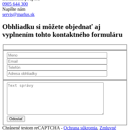
0905 644 300
Napíšte nám
servis@marlus.sk
Obhliadku si môžete objednať aj
vyplnením tohto kontaktného formuláru
Chránené testom reCAPTCHA -
Ochrana súkromia
,
Zmluvné