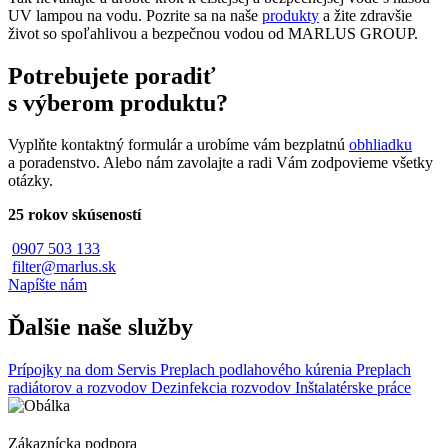
UV lampou na vodu. Pozrite sa na naše
produkty
a žite zdravšie
život so spoľahlivou a bezpečnou vodou od MARLUS GROUP.
Potrebujete poradiť
s výberom produktu?
Vyplňte kontaktný formulár a urobíme vám bezplatnú
obhliadku
a poradenstvo. Alebo nám zavolajte a radi Vám zodpovieme všetky
otázky.
25 rokov skúseností
0907 503 133
filter@marlus.sk
Napíšte nám
Ďalšie naše služby
Prípojky na dom
Servis
Preplach podlahového kúrenia
Preplach
radiátorov a rozvodov
Dezinfekcia rozvodov
Inštalatérske práce
Zákaznícka podpora