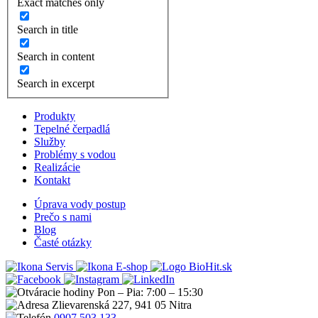
Exact matches only
Search in title
Search in content
Search in excerpt
Produkty
Tepelné čerpadlá
Služby
Problémy s vodou
Realizácie
Kontakt
Úprava vody postup
Prečo s nami
Blog
Časté otázky
Servis
E-shop
Pon – Pia: 7:00 – 15:30
Zlievarenská 227, 941 05 Nitra
0907 503 133