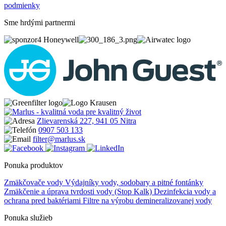
podmienky
Sme hrdými partnermi
Zlievarenská 227, 941 05 Nitra
0907 503 133
filter@marlus.sk
Ponuka produktov
Zmäkčovače vody
Výdajníky vody, sodobary a pitné fontánky
Zmäkčenie a úprava tvrdosti vody (Stop Kalk)
Dezinfekcia vody a
ochrana pred baktériami
Filtre na výrobu demineralizovanej vody
Ponuka služieb