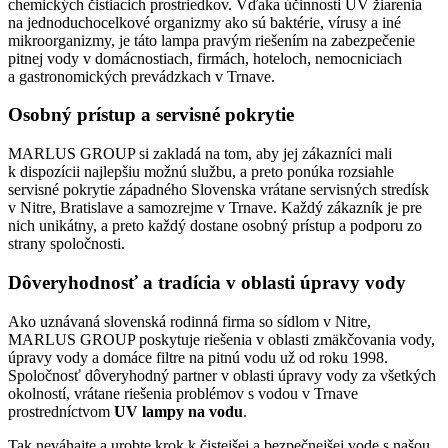
chemických čistiacich prostriedkov. Vďaka účinnosti UV žiarenia
na jednoduchocelkové organizmy ako sú baktérie, vírusy a iné
mikroorganizmy, je táto lampa pravým riešením na zabezpečenie
pitnej vody v domácnostiach, firmách, hoteloch, nemocniciach
a gastronomických prevádzkach v Trnave.
Osobný prístup a servisné pokrytie
MARLUS GROUP si zakladá na tom, aby jej zákazníci mali
k dispozícii najlepšiu možnú službu, a preto ponúka rozsiahle
servisné pokrytie západného Slovenska vrátane servisných stredísk
v Nitre, Bratislave a samozrejme v Trnave. Každý zákazník je pre
nich unikátny, a preto každý dostane osobný prístup a podporu zo
strany spoločnosti.
Dôveryhodnosť a tradícia v oblasti úpravy vody
Ako uznávaná slovenská rodinná firma so sídlom v Nitre,
MARLUS GROUP poskytuje riešenia v oblasti zmäkčovania vody,
úpravy vody a domáce filtre na pitnú vodu už od roku 1998.
Spoločnosť dôveryhodný partner v oblasti úpravy vody za všetkých
okolností, vrátane riešenia problémov s vodou v Trnave
prostredníctvom
UV lampy na vodu
.
Tak neváhajte a urobte krok k čistejšej a bezpečnejšej vode s našou