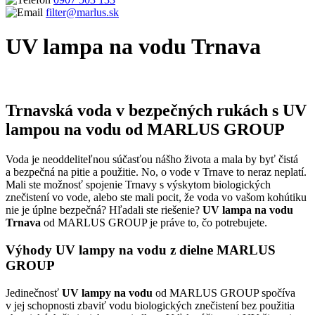
filter@marlus.sk
UV lampa na vodu Trnava
Úvodná stránka
UV lampa na vodu Trnava
Trnavská voda v bezpečných rukách s UV
lampou na vodu od MARLUS GROUP
Voda je neoddeliteľnou súčasťou nášho života a mala by byť čistá
a bezpečná na pitie a použitie. No, o vode v Trnave to neraz neplatí.
Mali ste možnosť spojenie Trnavy s výskytom biologických
znečistení vo vode, alebo ste mali pocit, že voda vo vašom kohútiku
nie je úplne bezpečná? Hľadali ste riešenie?
UV lampa na vodu
Trnava
od MARLUS GROUP je práve to, čo potrebujete.
Výhody UV lampy na vodu z dielne MARLUS
GROUP
Jedinečnosť
UV lampy na vodu
od MARLUS GROUP spočíva
v jej schopnosti zbaviť vodu biologických znečistení bez použitia