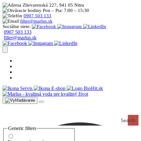
Zlievarenská 227, 941 05 Nitra
Pon – Pia: 7:00 – 15:30
0907 503 133
filter@marlus.sk
Sociálne siete:
0907 503 133
filter@marlus.sk
Úprava vody postup
Prečo s nami
Blog
Časté otázky
Servis
E-shop
Search
Generic filters