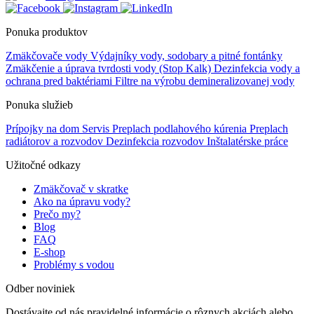
Ponuka produktov
Zmäkčovače vody
Výdajníky vody, sodobary a pitné fontánky
Zmäkčenie a úprava tvrdosti vody (Stop Kalk)
Dezinfekcia vody a
ochrana pred baktériami
Filtre na výrobu demineralizovanej vody
Ponuka služieb
Prípojky na dom
Servis
Preplach podlahového kúrenia
Preplach
radiátorov a rozvodov
Dezinfekcia rozvodov
Inštalatérske práce
Užitočné odkazy
Zmäkčovač v skratke
Ako na úpravu vody?
Prečo my?
Blog
FAQ
E-shop
Problémy s vodou
Odber noviniek
Dostávajte od nás pravidelné informácie o rôznych akciách alebo