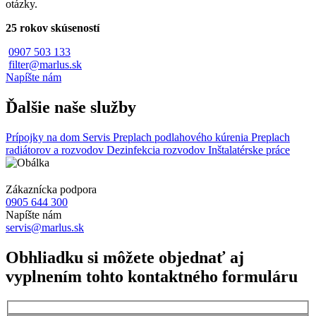
otázky.
25 rokov skúseností
0907 503 133
filter@marlus.sk
Napíšte nám
Ďalšie naše služby
Prípojky na dom
Servis
Preplach podlahového kúrenia
Preplach
radiátorov a rozvodov
Dezinfekcia rozvodov
Inštalatérske práce
Zákaznícka podpora
0905 644 300
Napíšte nám
servis@marlus.sk
Obhliadku si môžete objednať aj
vyplnením tohto kontaktného formuláru