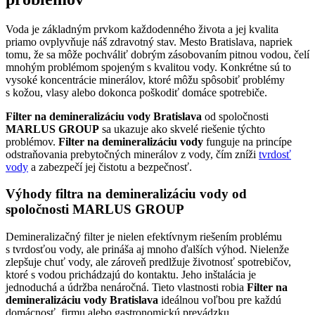
Voda je základným prvkom každodenného života a jej kvalita
priamo ovplyvňuje náš zdravotný stav. Mesto Bratislava, napriek
tomu, že sa môže pochváliť dobrým zásobovaním pitnou vodou, čelí
mnohým problémom spojeným s kvalitou vody. Konkrétne sú to
vysoké koncentrácie minerálov, ktoré môžu spôsobiť problémy
s kožou, vlasy alebo dokonca poškodiť domáce spotrebiče.
Filter na demineralizáciu vody Bratislava
od spoločnosti
MARLUS GROUP
sa ukazuje ako skvelé riešenie týchto
problémov.
Filter na demineralizáciu vody
funguje na princípe
odstraňovania prebytočných minerálov z vody, čím zníži
tvrdosť
vody
a zabezpečí jej čistotu a bezpečnosť.
Výhody filtra na demineralizáciu vody od
spoločnosti MARLUS GROUP
Demineralizačný filter je nielen efektívnym riešením problému
s tvrdosťou vody, ale prináša aj mnoho ďalších výhod. Nielenže
zlepšuje chuť vody, ale zároveň predlžuje životnosť spotrebičov,
ktoré s vodou prichádzajú do kontaktu. Jeho inštalácia je
jednoduchá a údržba nenáročná. Tieto vlastnosti robia
Filter na
demineralizáciu vody Bratislava
ideálnou voľbou pre každú
domácnosť, firmu alebo gastronomickú prevádzku.