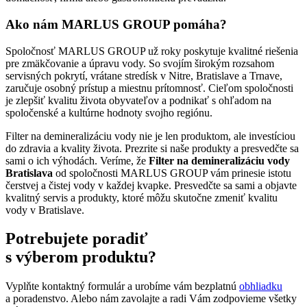
Ako nám MARLUS GROUP pomáha?
Spoločnosť MARLUS GROUP už roky poskytuje kvalitné riešenia
pre zmäkčovanie a úpravu vody. So svojím širokým rozsahom
servisných pokrytí, vrátane stredísk v Nitre, Bratislave a Trnave,
zaručuje osobný prístup a miestnu prítomnosť. Cieľom spoločnosti
je zlepšiť kvalitu života obyvateľov a podnikať s ohľadom na
spoločenské a kultúrne hodnoty svojho regiónu.
Filter na demineralizáciu vody nie je len produktom, ale investíciou
do zdravia a kvality života. Prezrite si naše produkty a presvedčte sa
sami o ich výhodách. Veríme, že
Filter na demineralizáciu vody
Bratislava
od spoločnosti MARLUS GROUP vám prinesie istotu
čerstvej a čistej vody v každej kvapke. Presvedčte sa sami a objavte
kvalitný servis a produkty, ktoré môžu skutočne zmeniť kvalitu
vody v Bratislave.
Potrebujete poradiť
s výberom produktu?
Vyplňte kontaktný formulár a urobíme vám bezplatnú
obhliadku
a poradenstvo. Alebo nám zavolajte a radi Vám zodpovieme všetky