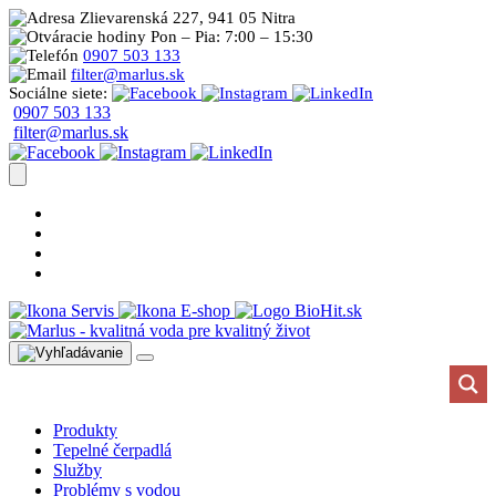
Zlievarenská 227, 941 05 Nitra
Pon – Pia: 7:00 – 15:30
0907 503 133
filter@marlus.sk
Sociálne siete:
0907 503 133
filter@marlus.sk
Úprava vody postup
Prečo s nami
Blog
Časté otázky
Servis
E-shop
Produkty
Tepelné čerpadlá
Služby
Problémy s vodou