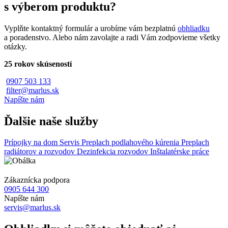
s výberom produktu?
Vyplňte kontaktný formulár a urobíme vám bezplatnú
obhliadku
a poradenstvo. Alebo nám zavolajte a radi Vám zodpovieme všetky
otázky.
25 rokov skúseností
0907 503 133
filter@marlus.sk
Napíšte nám
Ďalšie naše služby
Prípojky na dom
Servis
Preplach podlahového kúrenia
Preplach
radiátorov a rozvodov
Dezinfekcia rozvodov
Inštalatérske práce
Zákaznícka podpora
0905 644 300
Napíšte nám
servis@marlus.sk