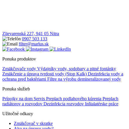
Zlievarenská 227, 941 05 Nitra
0907 503 133
filter@marlus.sk
Ponuka produktov
Zmäkčovače vody
Výdajníky vody, sodobary a pitné fontánky
Zmäkčenie a úprava tvrdosti vody (Stop Kalk)
Dezinfekcia vody a
ochrana pred baktériami
Filtre na výrobu demineralizovanej vody
Ponuka služieb
Prípojky na dom
Servis
Preplach podlahového kúrenia
Preplach
radiátorov a rozvodov
Dezinfekcia rozvodov
Inštalatérske práce
Užitočné odkazy
Zmäkčovač v skratke
Ako na úpravu vody?