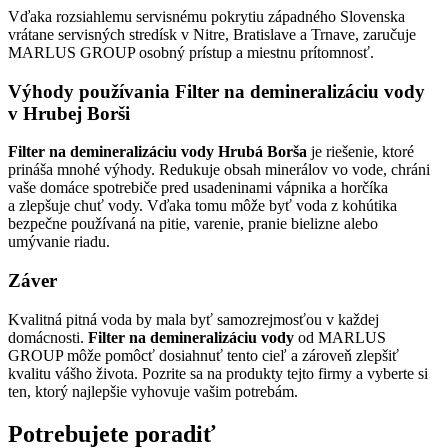
Vďaka rozsiahlemu servisnému pokrytiu západného Slovenska
vrátane servisných stredísk v Nitre, Bratislave a Trnave, zaručuje
MARLUS GROUP osobný prístup a miestnu prítomnosť.
Výhody používania Filter na demineralizáciu vody
v Hrubej Borši
Filter na demineralizáciu vody Hrubá Borša
je riešenie, ktoré
prináša mnohé výhody. Redukuje obsah minerálov vo vode, chráni
vaše domáce spotrebiče pred usadeninami vápnika a horčíka
a zlepšuje chuť vody. Vďaka tomu môže byť voda z kohútika
bezpečne používaná na pitie, varenie, pranie bielizne alebo
umývanie riadu.
Záver
Kvalitná pitná voda by mala byť samozrejmosťou v každej
domácnosti.
Filter na demineralizáciu vody
od MARLUS
GROUP môže pomôcť dosiahnuť tento cieľ a zároveň zlepšiť
kvalitu vášho života. Pozrite sa na produkty tejto firmy a vyberte si
ten, ktorý najlepšie vyhovuje vašim potrebám.
Potrebujete poradiť