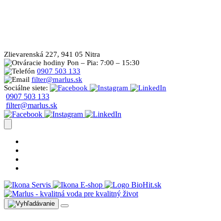
Zlievarenská 227, 941 05 Nitra
Pon – Pia: 7:00 – 15:30
0907 503 133
filter@marlus.sk
Sociálne siete:
0907 503 133
filter@marlus.sk
Úprava vody postup
Prečo s nami
Blog
Časté otázky
Servis
E-shop