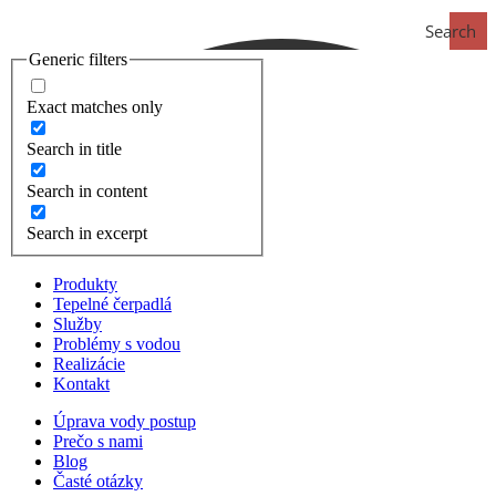
Search
Generic filters
Exact matches only
Search in title
Search in content
Search in excerpt
Produkty
Tepelné čerpadlá
Služby
Problémy s vodou
Realizácie
Kontakt
Úprava vody postup
Prečo s nami
Blog
Časté otázky