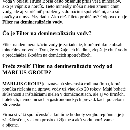
Voda v oblasti Hrubá Borša často obsahuje príliš veľa minerálov,
ako je vápnik a horčík. Tieto minerály môžu nielen zmeniť chuť
vody, ale aj zapríčiniť problémy s domácimi spotrebičmi, ako sú
práčky a umývačky riadu. Ako riešiť tieto problémy? Odpoveďou je
Filter na demineralizáciu vody
.
Čo je Filter na demineralizáciu vody?
Filter na demineralizáciu vody je zariadenie, ktoré redukuje obsah
minerálov vo vode. Tým, že znižuje ich hladinu, zlepšuje chuť vody
a predchádza škodám na domácich spotrebičoch.
Prečo zvoliť Filter na demineralizáciu vody od
MARLUS GROUP?
MARLUS GROUP
je uznávaná slovenská rodinná firma, ktorá
ponúka riešenia na úpravu vody už viac ako 20 rokov. Majú bohaté
skúsenosti s inštaláciami nielen v domácnostiach, ale aj vo firmách,
hoteloch, nemocniciach a gastronomických prevádzkach po celom
Slovensku.
Firma si váži spoločenské a kultúrne hodnoty svojho regiónu a je jej
záležitosťou, v akom prostredí žijeme a akú vodu používame
a pijeme.