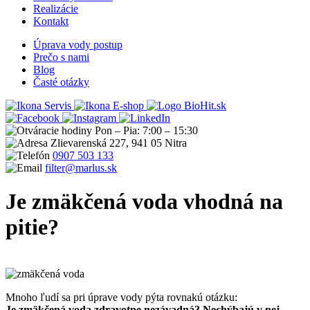
Realizácie
Kontakt
Úprava vody postup
Prečo s nami
Blog
Časté otázky
Servis
E-shop
Pon – Pia: 7:00 – 15:30
Zlievarenská 227, 941 05 Nitra
0907 503 133
filter@marlus.sk
Je zmäkčená voda vhodná na
pitie?
Úvodná stránka
Blog
Je zmäkčená voda vhodná na pitie?
Mnoho ľudí sa pri úprave vody pýta rovnakú otázku:
Je zmäkčená voda zdravotne nezávadná? Nechýbajú v nej