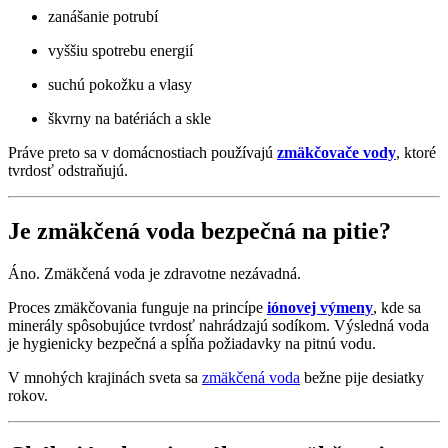
zanášanie potrubí
vyššiu spotrebu energií
suchú pokožku a vlasy
škvrny na batériách a skle
Práve preto sa v domácnostiach používajú
zmäkčovače vody
, ktoré
tvrdosť odstraňujú.
Je zmäkčená voda bezpečná na pitie?
Áno. Zmäkčená voda je zdravotne nezávadná.
Proces zmäkčovania funguje na princípe
iónovej výmeny
, kde sa
minerály spôsobujúce tvrdosť nahrádzajú sodíkom. Výsledná voda
je hygienicky bezpečná a spĺňa požiadavky na pitnú vodu.
V mnohých krajinách sveta sa
zmäkčená voda
bežne pije desiatky
rokov.