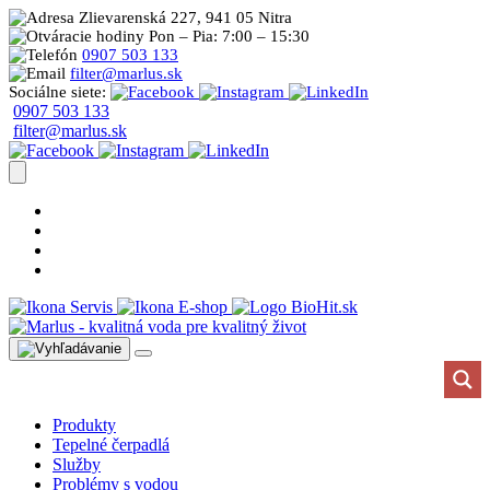
Zlievarenská 227, 941 05 Nitra
Pon – Pia: 7:00 – 15:30
0907 503 133
filter@marlus.sk
Sociálne siete:
0907 503 133
filter@marlus.sk
Úprava vody postup
Prečo s nami
Blog
Časté otázky
Servis
E-shop
Produkty
Tepelné čerpadlá
Služby
Problémy s vodou