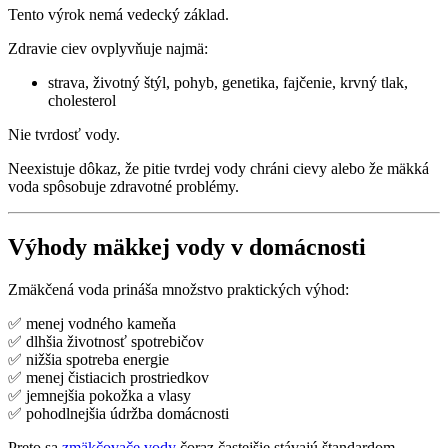
Tento výrok nemá vedecký základ.
Zdravie ciev ovplyvňuje najmä:
strava, životný štýl, pohyb, genetika, fajčenie, krvný tlak,
cholesterol
Nie tvrdosť vody.
Neexistuje dôkaz, že pitie tvrdej vody chráni cievy alebo že mäkká
voda spôsobuje zdravotné problémy.
Výhody mäkkej vody v domácnosti
Zmäkčená voda prináša množstvo praktických výhod:
✅ menej vodného kameňa
✅ dlhšia životnosť spotrebičov
✅ nižšia spotreba energie
✅ menej čistiacich prostriedkov
✅ jemnejšia pokožka a vlasy
✅ pohodlnejšia údržba domácnosti
Preto sa
zmäkčovače vody
čoraz častejšie stávajú štandardom