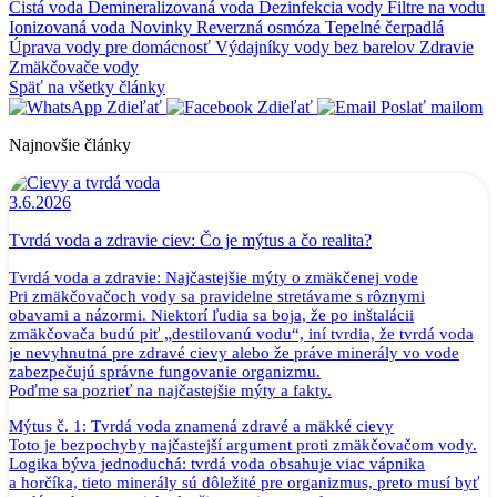
Čistá voda
Demineralizovaná voda
Dezinfekcia vody
Filtre na vodu
Ionizovaná voda
Novinky
Reverzná osmóza
Tepelné čerpadlá
Úprava vody pre domácnosť
Výdajníky vody bez barelov
Zdravie
Zmäkčovače vody
Späť na všetky články
Zdieľať
Zdieľať
Poslať mailom
Najnovšie články
3.6.2026
Tvrdá voda a zdravie ciev: Čo je mýtus a čo realita?
Tvrdá voda a zdravie: Najčastejšie mýty o zmäkčenej vode
Pri zmäkčovačoch vody sa pravidelne stretávame s rôznymi
obavami a názormi. Niektorí ľudia sa boja, že po inštalácii
zmäkčovača budú piť „destilovanú vodu“, iní tvrdia, že tvrdá voda
je nevyhnutná pre zdravé cievy alebo že práve minerály vo vode
zabezpečujú správne fungovanie organizmu.
Poďme sa pozrieť na najčastejšie mýty a fakty.
Mýtus č. 1: Tvrdá voda znamená zdravé a mäkké cievy
Toto je bezpochyby najčastejší argument proti zmäkčovačom vody.
Logika býva jednoduchá: tvrdá voda obsahuje viac vápnika
a horčíka, tieto minerály sú dôležité pre organizmus, preto musí byť