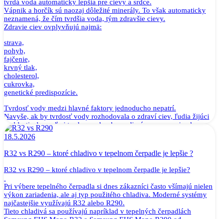
tvrdá voda automaticky lepšia pre cievy a srdce.
Vápnik a horčík sú naozaj dôležité minerály. To však automaticky
neznamená, že čím tvrdšia voda, tým zdravšie cievy.
Zdravie ciev ovplyvňujú najmä:
strava,
pohyb,
fajčenie,
krvný tlak,
cholesterol,
cukrovka,
genetické predispozície.
Tvrdosť vody medzi hlavné faktory jednoducho nepatrí.
Navyše, ak by tvrdosť vody rozhodovala o zdraví ciev, ľudia žijúci
v oblastiach s veľmi tvrdou vodou by mali výrazne menej srdcovo-
cievnych ochorení. Takéto jednoduché prepojenie však neexistuje.
18.5.2026
Jednoducho povedané:
Tvrdá voda nie je zárukou zdravých ciev rovnako, ako zmäkčená
R32 vs R290 – ktoré chladivo v tepelnom čerpadle je lepšie ?
voda nie je príčinou ich poškodenia.
R32 vs R290 – ktoré chladivo v tepelnom čerpadle je lepšie?
Mýtus č. 2: Minerály potrebujeme prijímať hlavne z vody
Toto je ďalší veľmi rozšírený omyl.
Pri výbere tepelného čerpadla si dnes zákazníci často všímajú nielen
Áno, tvrdá voda obsahuje vápnik a horčík. Mnohí ľudia si však
výkon zariadenia, ale aj typ použitého chladiva. Moderné systémy
neuvedomujú, aké malé množstvá minerálov sa v bežnej pitnej vode
najčastejšie využívajú R32 alebo R290.
nachádzajú.
Tieto chladivá sa používajú napríklad v tepelných čerpadlách
Hlavným zdrojom minerálov pre ľudské telo sú: