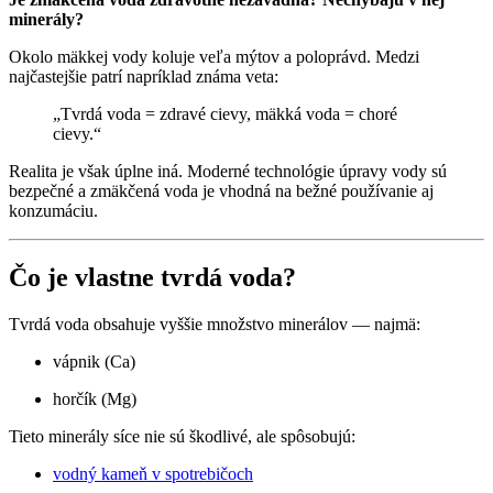
minerály?
Okolo mäkkej vody koluje veľa mýtov a poloprávd. Medzi
najčastejšie patrí napríklad známa veta:
„Tvrdá voda = zdravé cievy, mäkká voda = choré
cievy.“
Realita je však úplne iná. Moderné technológie úpravy vody sú
bezpečné a zmäkčená voda je vhodná na bežné používanie aj
konzumáciu.
Čo je vlastne tvrdá voda?
Tvrdá voda obsahuje vyššie množstvo minerálov — najmä:
vápnik (Ca)
horčík (Mg)
Tieto minerály síce nie sú škodlivé, ale spôsobujú:
vodný kameň v spotrebičoch