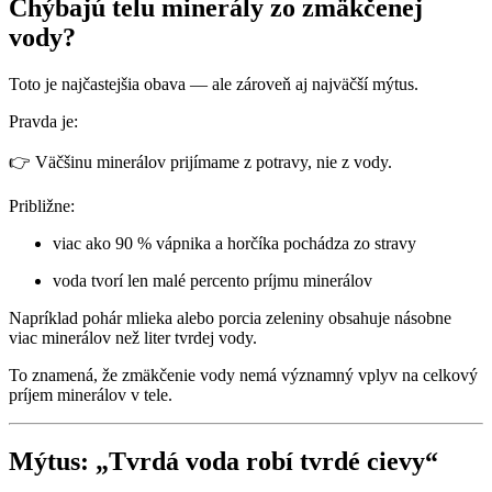
Chýbajú telu minerály zo zmäkčenej
vody?
Toto je najčastejšia obava — ale zároveň aj najväčší mýtus.
Pravda je:
👉 Väčšinu minerálov prijímame z potravy, nie z vody.
Približne:
viac ako 90 % vápnika a horčíka pochádza zo stravy
voda tvorí len malé percento príjmu minerálov
Napríklad pohár mlieka alebo porcia zeleniny obsahuje násobne
viac minerálov než liter tvrdej vody.
To znamená, že zmäkčenie vody nemá významný vplyv na celkový
príjem minerálov v tele.
Mýtus: „Tvrdá voda robí tvrdé cievy“