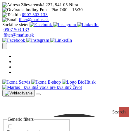
Zlievarenská 227, 941 05 Nitra
Pon – Pia: 7:00 – 15:30
0907 503 133
filter@marlus.sk
Sociálne siete:
0907 503 133
filter@marlus.sk
Úprava vody postup
Prečo s nami
Blog
Časté otázky
Servis
E-shop
Search
Generic filters