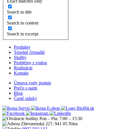
Exact matches only
Search in title
Search in content
Search in excerpt
Produkty
Tepelné čerpadlá
Služby
Problémy s vodou
Realizácie
Kontakt
Úprava vody postup
Prečo s nami
Blog
Časté otázky
Servis
E-shop
Pon – Pia: 7:00 – 15:30
Zlievarenská 227, 941 05 Nitra
0907 503 133