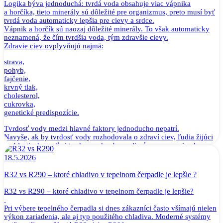
Logika býva jednoduchá: tvrdá voda obsahuje viac vápnika
a horčíka, tieto minerály sú dôležité pre organizmus, preto musí byť
tvrdá voda automaticky lepšia pre cievy a srdce.
Vápnik a horčík sú naozaj dôležité minerály. To však automaticky
neznamená, že čím tvrdšia voda, tým zdravšie cievy.
Zdravie ciev ovplyvňujú najmä:
strava,
pohyb,
fajčenie,
krvný tlak,
cholesterol,
cukrovka,
genetické predispozície.
Tvrdosť vody medzi hlavné faktory jednoducho nepatrí.
Navyše, ak by tvrdosť vody rozhodovala o zdraví ciev, ľudia žijúci
v oblastiach s veľmi tvrdou vodou by mali výrazne menej srdcovo-
cievnych ochorení. Takéto jednoduché prepojenie však neexistuje.
18.5.2026
Jednoducho povedané:
Tvrdá voda nie je zárukou zdravých ciev rovnako, ako zmäkčená
R32 vs R290 – ktoré chladivo v tepelnom čerpadle je lepšie ?
voda nie je príčinou ich poškodenia.
R32 vs R290 – ktoré chladivo v tepelnom čerpadle je lepšie?
Mýtus č. 2: Minerály potrebujeme prijímať hlavne z vody
Toto je ďalší veľmi rozšírený omyl.
Pri výbere tepelného čerpadla si dnes zákazníci často všímajú nielen
Áno, tvrdá voda obsahuje vápnik a horčík. Mnohí ľudia si však
výkon zariadenia, ale aj typ použitého chladiva. Moderné systémy
neuvedomujú, aké malé množstvá minerálov sa v bežnej pitnej vode