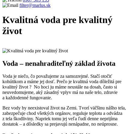
filter@marlus.sk
Kvalitná voda pre kvalitný
život
Úvodná stránka
Blog
Kvalitná voda pre kvalitný život
Voda – nenahraditeľný základ života
Voda je niečo, čo považujeme za samozrejmé. Stačí otočiť
kohútikom a máme jej dosť. Prečo je kvalitná voda dôležitá pre
kvalitný život ? No hoci ju máme neustále na dosah, často si
neuvedomujeme, aký zásadný vplyv má na naše telo, zdravie
a každodenné fungovanie.
Bez vody by neexistoval život na Zemi. Tvorí väčšinu nášho tela,
zabezpečuje chod všetkých orgánov, reguluje teplotu a odvádza
z tela škodliviny. Napriek tomu jej veľa ľudí denne neprijíma
dostatok – a dôsledky sa prejavujú nenápadne, no neúprosne.