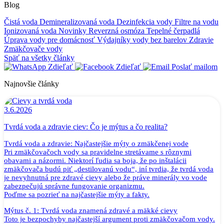
Blog
Čistá voda
Demineralizovaná voda
Dezinfekcia vody
Filtre na vodu
Ionizovaná voda
Novinky
Reverzná osmóza
Tepelné čerpadlá
Úprava vody pre domácnosť
Výdajníky vody bez barelov
Zdravie
Zmäkčovače vody
Späť na všetky články
Zdieľať
Zdieľať
Poslať mailom
Najnovšie články
3.6.2026
Tvrdá voda a zdravie ciev: Čo je mýtus a čo realita?
Tvrdá voda a zdravie: Najčastejšie mýty o zmäkčenej vode
Pri zmäkčovačoch vody sa pravidelne stretávame s rôznymi
obavami a názormi. Niektorí ľudia sa boja, že po inštalácii
zmäkčovača budú piť „destilovanú vodu“, iní tvrdia, že tvrdá voda
je nevyhnutná pre zdravé cievy alebo že práve minerály vo vode
zabezpečujú správne fungovanie organizmu.
Poďme sa pozrieť na najčastejšie mýty a fakty.
Mýtus č. 1: Tvrdá voda znamená zdravé a mäkké cievy
Toto je bezpochyby najčastejší argument proti zmäkčovačom vody.