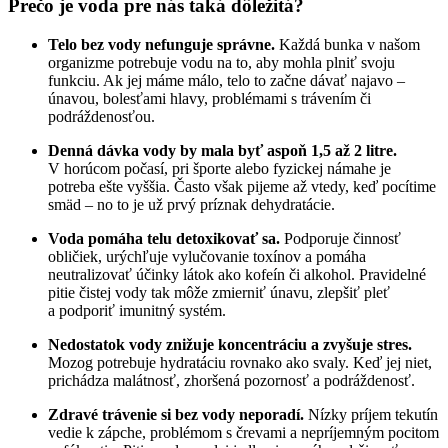
Prečo je voda pre nás taká dôležitá?
Telo bez vody nefunguje správne.
Každá bunka v našom
organizme potrebuje vodu na to, aby mohla plniť svoju
funkciu. Ak jej máme málo, telo to začne dávať najavo –
únavou, bolesťami hlavy, problémami s trávením či
podráždenosťou.
Denná dávka vody by mala byť aspoň 1,5 až 2 litre.
V horúcom počasí, pri športe alebo fyzickej námahe je
potreba ešte vyššia. Často však pijeme až vtedy, keď pocítime
smäd – no to je už prvý príznak dehydratácie.
Voda pomáha telu detoxikovať sa.
Podporuje činnosť
obličiek, urýchľuje vylučovanie toxínov a pomáha
neutralizovať účinky látok ako kofeín či alkohol. Pravidelné
pitie čistej vody tak môže zmierniť únavu, zlepšiť pleť
a podporiť imunitný systém.
Nedostatok vody znižuje koncentráciu a zvyšuje stres.
Mozog potrebuje hydratáciu rovnako ako svaly. Keď jej niet,
prichádza malátnosť, zhoršená pozornosť a podráždenosť.
Zdravé trávenie si bez vody neporadí.
Nízky príjem tekutín
vedie k zápche, problémom s črevami a nepríjemným pocitom