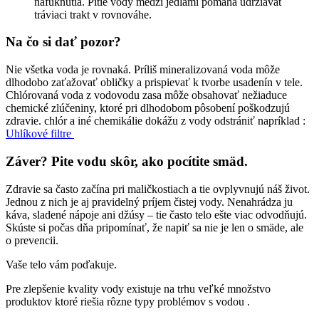
nafúknutia. Pitie vody medzi jedlami pomáha udržiavať
tráviaci trakt v rovnováhe.
Na čo si dať pozor?
Nie všetka voda je rovnaká. Príliš mineralizovaná voda môže
dlhodobo zaťažovať obličky a prispievať k tvorbe usadenín v tele.
Chlórovaná voda z vodovodu zasa môže obsahovať nežiaduce
chemické zlúčeniny, ktoré pri dlhodobom pôsobení poškodzujú
zdravie. chlór a iné chemikálie dokážu z vody odstrániť napríklad :
Uhlíkové filtre
Záver? Pite vodu skôr, ako pocítite smäd.
Zdravie sa často začína pri maličkostiach a tie ovplyvnujú náš život.
Jednou z nich je aj pravidelný príjem čistej vody. Nenahrádza ju
káva, sladené nápoje ani džúsy – tie často telo ešte viac odvodňujú.
Skúste si počas dňa pripomínať, že napiť sa nie je len o smäde, ale
o prevencii.
Vaše telo vám poďakuje.
Pre zlepšenie kvality vody existuje na trhu veľké množstvo
produktov ktoré riešia rôzne typy problémov s vodou .