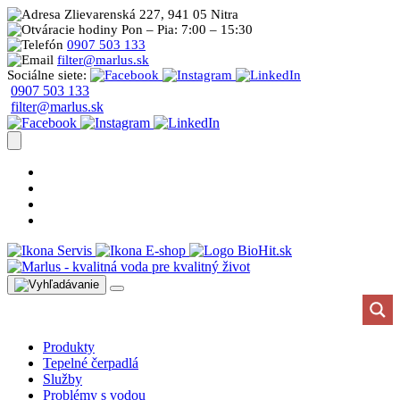
Zlievarenská 227, 941 05 Nitra
Pon – Pia: 7:00 – 15:30
0907 503 133
filter@marlus.sk
Sociálne siete:
0907 503 133
filter@marlus.sk
Úprava vody postup
Prečo s nami
Blog
Časté otázky
Servis
E-shop
Produkty
Tepelné čerpadlá
Služby
Problémy s vodou