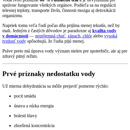
správne fungovanie všetkých orgánov. Podieľa sa na regulácii
telesnej teploty, transporte živín, činnosti mozgu aj detoxikácii
organizmu.
Napriek tomu veľa ľudí počas dňa prijíma menej tekutín, než by
mali. Jedným z častých dôvodov je paradoxne aj
kvalita vody
v domácnosti
—
nepríjemná chuť
,
zápach
,
chlór
alebo
vysoká
tvrdosť vody
spôsobujú, že ľudia pijú menej.
Práve preto má úprava vody význam nielen pre spotrebiče, ale aj pre
zdravý pitný režim.
Prvé príznaky nedostatku vody
Už mierna dehydratácia sa môže prejaviť pomerne rýchlo:
pocit smädu
únava a nízka energia
bolesti hlavy
zhoršená koncentrácia