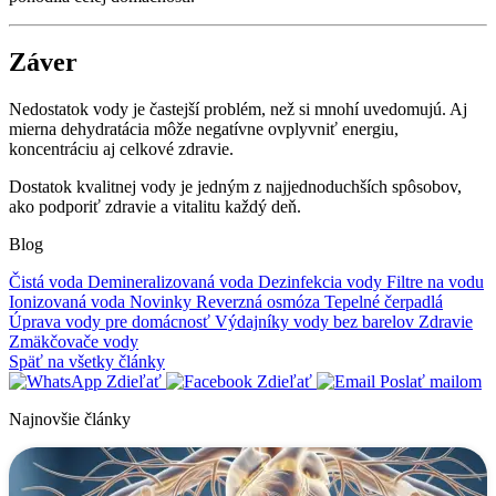
Záver
Nedostatok vody je častejší problém, než si mnohí uvedomujú. Aj
mierna dehydratácia môže negatívne ovplyvniť energiu,
koncentráciu aj celkové zdravie.
Dostatok kvalitnej vody je jedným z najjednoduchších spôsobov,
ako podporiť zdravie a vitalitu každý deň.
Blog
Čistá voda
Demineralizovaná voda
Dezinfekcia vody
Filtre na vodu
Ionizovaná voda
Novinky
Reverzná osmóza
Tepelné čerpadlá
Úprava vody pre domácnosť
Výdajníky vody bez barelov
Zdravie
Zmäkčovače vody
Späť na všetky články
Zdieľať
Zdieľať
Poslať mailom
Najnovšie články