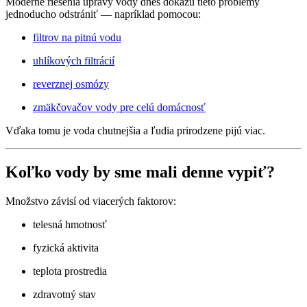
Moderné riešenia úpravy vody dnes dokážu tieto problémy
jednoducho odstrániť — napríklad pomocou:
filtrov na pitnú vodu
uhlíkových filtrácií
reverznej osmózy
zmäkčovačov vody pre celú domácnosť
Vďaka tomu je voda chutnejšia a ľudia prirodzene pijú viac.
Koľko vody by sme mali denne vypiť?
Množstvo závisí od viacerých faktorov:
telesná hmotnosť
fyzická aktivita
teplota prostredia
zdravotný stav