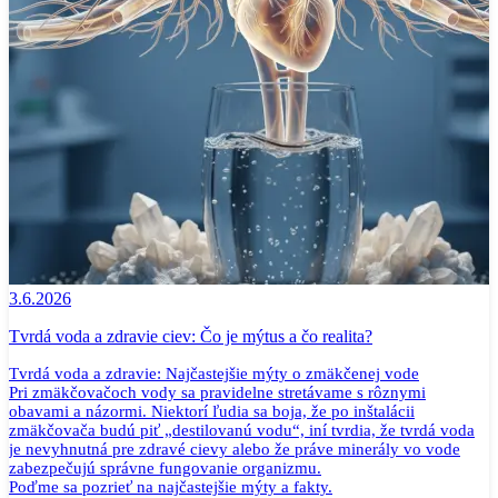
3.6.2026
Tvrdá voda a zdravie ciev: Čo je mýtus a čo realita?
Tvrdá voda a zdravie: Najčastejšie mýty o zmäkčenej vode
Pri zmäkčovačoch vody sa pravidelne stretávame s rôznymi
obavami a názormi. Niektorí ľudia sa boja, že po inštalácii
zmäkčovača budú piť „destilovanú vodu“, iní tvrdia, že tvrdá voda
je nevyhnutná pre zdravé cievy alebo že práve minerály vo vode
zabezpečujú správne fungovanie organizmu.
Poďme sa pozrieť na najčastejšie mýty a fakty.