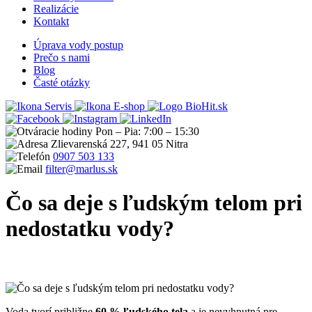
Realizácie
Kontakt
Úprava vody postup
Prečo s nami
Blog
Časté otázky
Servis
E-shop
Pon – Pia: 7:00 – 15:30
Zlievarenská 227, 941 05 Nitra
0907 503 133
filter@marlus.sk
Čo sa deje s ľudským telom pri
nedostatku vody?
Úvodná stránka
Blog
Čo sa deje s ľudským telom pri nedostatku
vody?
Voda tvorí približne
60 % ľudského tela
a je nevyhnutná pre