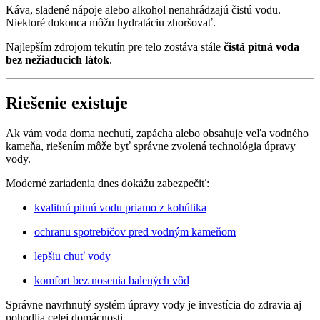
Káva, sladené nápoje alebo alkohol nenahrádzajú čistú vodu.
Niektoré dokonca môžu hydratáciu zhoršovať.
Najlepším zdrojom tekutín pre telo zostáva stále
čistá pitná voda
bez nežiaducich látok
.
Riešenie existuje
Ak vám voda doma nechutí, zapácha alebo obsahuje veľa vodného
kameňa, riešením môže byť správne zvolená technológia úpravy
vody.
Moderné zariadenia dnes dokážu zabezpečiť:
kvalitnú pitnú vodu priamo z kohútika
ochranu spotrebičov pred vodným kameňom
lepšiu chuť vody
komfort bez nosenia balených vôd
Správne navrhnutý systém úpravy vody je investícia do zdravia aj
pohodlia celej domácnosti.