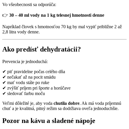
Vo všeobecnosti sa odporúča:
👉
30 – 40 ml vody na 1 kg telesnej hmotnosti denne
Napríklad človek s hmotnosťou 70 kg by mal vypiť približne 2 až
2,8 litra vody denne.
Ako predísť dehydratácii?
Prevencia je jednoduchá:
✔ piť pravidelne počas celého dňa
✔ nečakať až na pocit smädu
✔ mať vodu stále po ruke
✔ zvýšiť príjem pri športe a horúčave
✔ sledovať farbu moču
Veľmi dôležité je, aby voda
chutila dobre
. Ak má voda príjemnú
chuť a je kvalitná, pitný režim sa dodržiava oveľa jednoduchšie.
Pozor na kávu a sladené nápoje