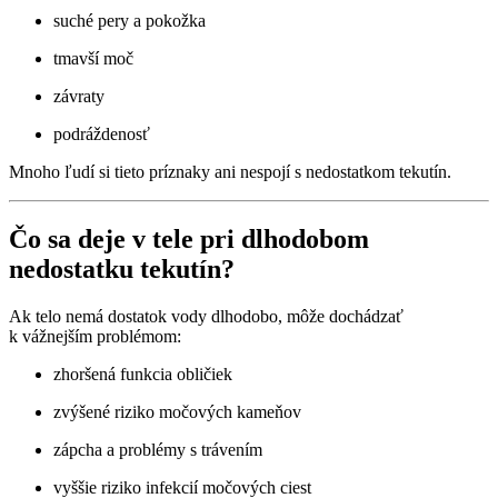
suché pery a pokožka
tmavší moč
závraty
podráždenosť
Mnoho ľudí si tieto príznaky ani nespojí s nedostatkom tekutín.
Čo sa deje v tele pri dlhodobom
nedostatku tekutín?
Ak telo nemá dostatok vody dlhodobo, môže dochádzať
k vážnejším problémom:
zhoršená funkcia obličiek
zvýšené riziko močových kameňov
zápcha a problémy s trávením
vyššie riziko infekcií močových ciest