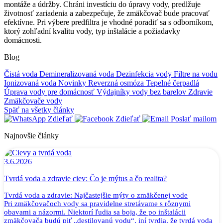
montáže a údržby. Chráni investíciu do úpravy vody, predlžuje
životnosť zariadenia a zabezpečuje, že zmäkčovač bude pracovať
efektívne. Pri výbere predfiltra je vhodné poradiť sa s odborníkom,
ktorý zohľadní kvalitu vody, typ inštalácie a požiadavky
domácnosti.
Blog
Čistá voda
Demineralizovaná voda
Dezinfekcia vody
Filtre na vodu
Ionizovaná voda
Novinky
Reverzná osmóza
Tepelné čerpadlá
Úprava vody pre domácnosť
Výdajníky vody bez barelov
Zdravie
Zmäkčovače vody
Späť na všetky články
Zdieľať
Zdieľať
Poslať mailom
Najnovšie články
3.6.2026
Tvrdá voda a zdravie ciev: Čo je mýtus a čo realita?
Tvrdá voda a zdravie: Najčastejšie mýty o zmäkčenej vode
Pri zmäkčovačoch vody sa pravidelne stretávame s rôznymi
obavami a názormi. Niektorí ľudia sa boja, že po inštalácii
zmäkčovača budú piť „destilovanú vodu“, iní tvrdia, že tvrdá voda