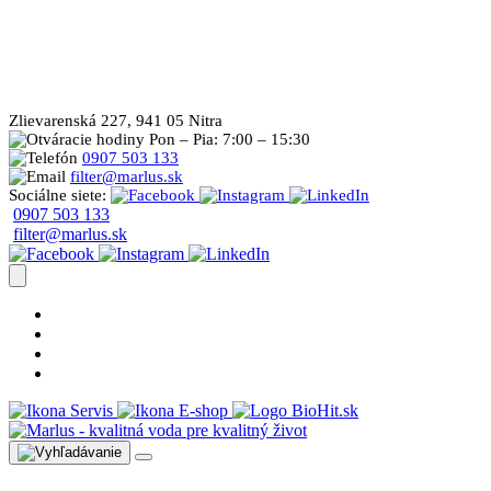
Zlievarenská 227, 941 05 Nitra
Pon – Pia: 7:00 – 15:30
0907 503 133
filter@marlus.sk
Sociálne siete:
0907 503 133
filter@marlus.sk
Úprava vody postup
Prečo s nami
Blog
Časté otázky
Servis
E-shop