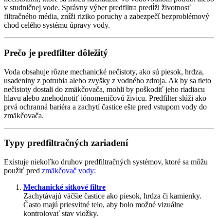
v studničnej vode. Správny výber predfiltra predĺži životnosť
filtračného média, zníži riziko poruchy a zabezpečí bezproblémový
chod celého systému úpravy vody.
Prečo je predfilter dôležitý
Voda obsahuje rôzne mechanické nečistoty, ako sú piesok, hrdza,
usadeniny z potrubia alebo zvyšky z vodného zdroja. Ak by sa tieto
nečistoty dostali do zmäkčovača, mohli by poškodiť jeho riadiacu
hlavu alebo znehodnotiť iónomeničovú živicu. Predfilter slúži ako
prvá ochranná bariéra a zachytí častice ešte pred vstupom vody do
zmäkčovača.
Typy predfiltračných zariadení
Existuje niekoľko druhov predfiltračných systémov, ktoré sa môžu
použiť pred
zmäkčovač vody:
Mechanické sitkové filtre
Zachytávajú väčšie častice ako piesok, hrdza či kamienky.
Často majú priesvitné telo, aby bolo možné vizuálne
kontrolovať stav vložky.