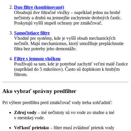
Duo filtre (kombinované)
Obsahujú dve filtračné vložky – napríklad jednu na hrubé
nečistoty a druhú na jemnejšie zachytenie drobných častíc.
Poskytujú vyšší stupeň ochrany pre zmäkčovač.
Samočistiace filtre
Vhodné pre systémy, kde je vyšší obsah mechanických
nečistôt. Majú mechanizmus, ktorý umožňuje prepláchnutie
filtra bez potreby jeho demontáže.
Filtre s jemnou vložkou
Používajú sa tam, kde je potrebné zachytiť veľmi malé častice
(napríklad do 5 mikrónov). Často sú doplnkom k hrubým
filtrom.
Ako vybrať správny predfilter
Pri výbere predfiltra pred zmäkčovač vody treba zohľadniť:
Zdroj vody
– iné nečistoty sú vo vode zo studne a iné
v mestskej vode.
Veľkosť prietoku
– filter musí zvládnuť prietok vody