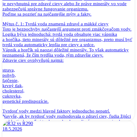
je nevyhnutná pre zdravé cievy alebo že práve minerály vo vode
zabezpečujú správne fungovanie organizmu.
Poďme sa pozrieť na najčastejšie mýty a fakty.
Mýtus č. 1: Tvrdá voda znamená zdravé a mäkké cievy
Toto je bezpochyby najčastejší argument proti zmäkčovačom vody.
Logika býva jednoduchá: tvrdá voda obsahuje viac vápnika
a horčíka, tieto minerály sú dôležité pre organizmus, preto musí byť
tvrdá voda automaticky lepšia pre cievy a srdce.
Vápnik a horčík sú naozaj dôležité minerály. To však automaticky
neznamená, že čím tvrdšia voda, tým zdravšie cievy.
Zdravie ciev ovplyvňujú najmä:
strava,
pohyb,
fajčenie,
krvný tlak,
cholesterol,
cukrovka,
genetické predispozície.
Tvrdosť vody medzi hlavné faktory jednoducho nepatrí.
Navyše, ak by tvrdosť vody rozhodovala o zdraví ciev, ľudia žijúci
v oblastiach s veľmi tvrdou vodou by mali výrazne menej srdcovo-
cievnych ochorení. Takéto jednoduché prepojenie však neexistuje.
18.5.2026
Jednoducho povedané: