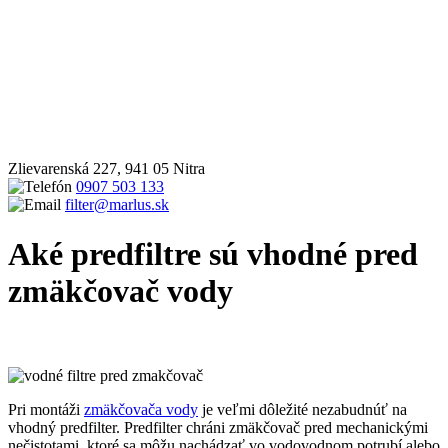
Zlievarenská 227, 941 05 Nitra
0907 503 133
filter@marlus.sk
Aké predfiltre sú vhodné pred
zmäkčovač vody
Úvodná stránka
Blog
Aké predfiltre sú vhodné pred zmäkčovač
vody
Pri montáži
zmäkčovača vody
je veľmi dôležité nezabudnúť na
vhodný predfilter. Predfilter chráni zmäkčovač pred mechanickými
nečistotami, ktoré sa môžu nachádzať vo vodovodnom potrubí alebo