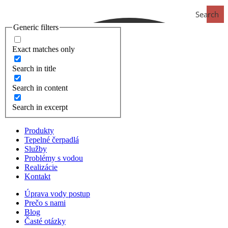
Search
Generic filters
Exact matches only
Search in title
Search in content
Search in excerpt
Produkty
Tepelné čerpadlá
Služby
Problémy s vodou
Realizácie
Kontakt
Úprava vody postup
Prečo s nami
Blog
Časté otázky