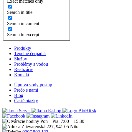
Exact matches only
Search in title
Search in content
Search in excerpt
Produkty
Tepelné čerpadlá
Služby
Problémy s vodou
Realizácie
Kontakt
Úprava vody postup
Prečo s nami
Blog
Časté otázky
Servis
E-shop
Pon – Pia: 7:00 – 15:30
Zlievarenská 227, 941 05 Nitra
0907 503 133