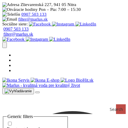
Zlievarenská 227, 941 05 Nitra
Pon – Pia: 7:00 – 15:30
0907 503 133
filter@marlus.sk
Sociálne siete:
0907 503 133
filter@marlus.sk
Úprava vody postup
Prečo s nami
Blog
Časté otázky
Servis
E-shop
Search
Generic filters