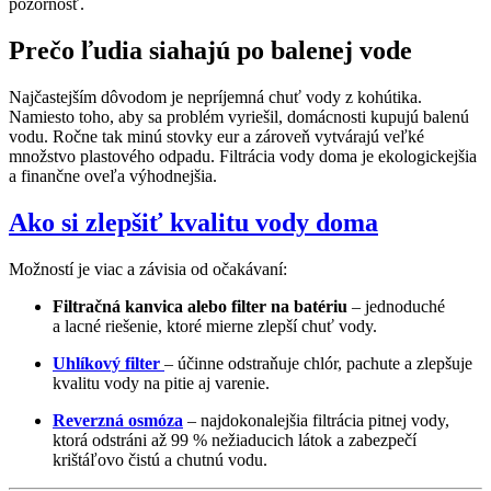
pozornosť.
Prečo ľudia siahajú po balenej vode
Najčastejším dôvodom je nepríjemná chuť vody z kohútika.
Namiesto toho, aby sa problém vyriešil, domácnosti kupujú balenú
vodu. Ročne tak minú stovky eur a zároveň vytvárajú veľké
množstvo plastového odpadu. Filtrácia vody doma je ekologickejšia
a finančne oveľa výhodnejšia.
Ako si zlepšiť kvalitu vody doma
Možností je viac a závisia od očakávaní:
Filtračná kanvica alebo filter na batériu
– jednoduché
a lacné riešenie, ktoré mierne zlepší chuť vody.
Uhlíkový filter
– účinne odstraňuje chlór, pachute a zlepšuje
kvalitu vody na pitie aj varenie.
Reverzná osmóza
– najdokonalejšia filtrácia pitnej vody,
ktorá odstráni až 99 % nežiaducich látok a zabezpečí
krištáľovo čistú a chutnú vodu.