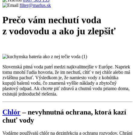
filter@marlus.sk
Prečo vám nechutí voda
z vodovodu a ako ju zlepšiť
Úvodná stránka
Blog
Prečo vám nechutí voda z vodovodu a ako ju
zlepšiť
Slovenská pitná voda patrí medzi najkvalitnejšie v Európe. Napriek
tomu mnohí ľudia hovoria, že im nechutí, cítiť v nej chlór alebo má
zvláštnu pachuť. Výsledkom je, že namiesto vody z kohútika
kupujú balenú vodu, čo znamená vyššie náklady a zbytočný
plastový odpad. Ak chcete piť zdravú a chutnú vodu priamo doma,
existujú jednoduché riešenia.
Chlór
– nevyhnutná ochrana, ktorá kazí
chuť vody
Vodárne používajú chlór na dezinfekciu a ochranu rozvodov. Chráni