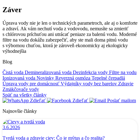
Záver
Úprava vody nie je len o technických parametroch, ale aj o komforte
a zdraví. Ak vám nechutí voda z vodovodu, nemusíte sa zmieriť
s chlórovou príchuťou ani utrácať peniaze za balenú vodu. Moderné
filtre na vodu dokážu zabezpečiť, aby ste mali doma pitnú vodu
s výbornou chuťou, ktorá je zároveň ekonomicky aj ekologicky
výhodnejšia
Blog
Čistá voda
Demineralizovaná voda
Dezinfekcia vody
Filtre na vodu
Ionizovaná voda
Novinky
Reverzná osmóza
Tepelné čerpadlá
Úprava vody pre domácnosť
Výdajníky vody bez barelov
Zdravie
Zmäkčovače vody
Späť na všetky články
Zdieľať
Zdieľať
Poslať mailom
Najnovšie články
3.6.2026
Tvrdá voda a zdravie ciev: Čo je mýtus a čo realita?