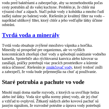
vodu pred baktériami a zabezpečuje, aby sa neznehodnotila počas
cesty potrubím až do vašej kuchyne. Problém je, že chlór má
výraznú chuť a zápach. Stačí pohár vody z kohútika a mnoho ľudí
radšej siahne po balenej vode. Riešením je kvalitný filter na vodu –
napríklad uhlíkový filter, ktorý chlór a jeho vedľajšie látky účinne
odstráni.
Tvrdá voda a minerály
Tvrdá voda obsahuje zvýšené množstvo vápnika a horčíka.
Minerály sú prospešné pre organizmus, ale vo vyšších
koncentráciách zhoršujú chuť vody a spôsobujú usádzanie vodného
kameňa. Spotrebiče ako rýchlovarná kanvica alebo kávovar sa
zanášajú, práčky potrebujú viac pracích prostriedkov a kúrenie
stráca účinnosť. Riešením je
zmäkčovač vody
, ktorý tvrdosť zníži
a zabezpečí, že voda bude príjemnejšia na chuť aj používanie.
Staré potrubia a pachute vo vode
Mnohí majú doma staršie rozvody, z ktorých sa uvoľňuje hrdza
alebo iné látky. Voda síce spĺňa normy pitnej vody, ale jej chuť
a vzhľad to ovplyvní. Žltkastý nádych alebo kovová pachuť sú
jasným signálom, že rozvodné potrubie a úprava vody potrebujú