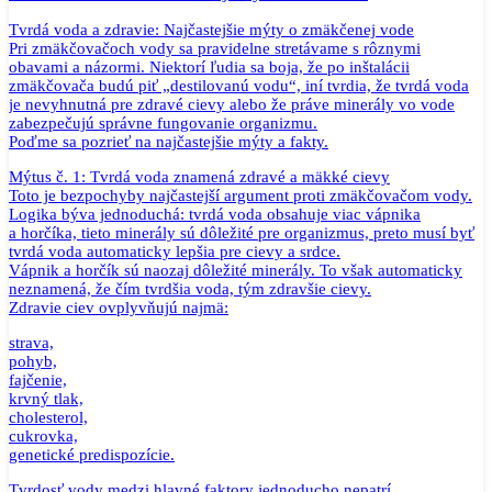
Tvrdá voda a zdravie: Najčastejšie mýty o zmäkčenej vode
Pri zmäkčovačoch vody sa pravidelne stretávame s rôznymi
obavami a názormi. Niektorí ľudia sa boja, že po inštalácii
zmäkčovača budú piť „destilovanú vodu“, iní tvrdia, že tvrdá voda
je nevyhnutná pre zdravé cievy alebo že práve minerály vo vode
zabezpečujú správne fungovanie organizmu.
Poďme sa pozrieť na najčastejšie mýty a fakty.
Mýtus č. 1: Tvrdá voda znamená zdravé a mäkké cievy
Toto je bezpochyby najčastejší argument proti zmäkčovačom vody.
Logika býva jednoduchá: tvrdá voda obsahuje viac vápnika
a horčíka, tieto minerály sú dôležité pre organizmus, preto musí byť
tvrdá voda automaticky lepšia pre cievy a srdce.
Vápnik a horčík sú naozaj dôležité minerály. To však automaticky
neznamená, že čím tvrdšia voda, tým zdravšie cievy.
Zdravie ciev ovplyvňujú najmä:
strava,
pohyb,
fajčenie,
krvný tlak,
cholesterol,
cukrovka,
genetické predispozície.
Tvrdosť vody medzi hlavné faktory jednoducho nepatrí.