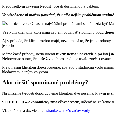
Predovšetkým zvýšená tvrdosť, obsah dusičnanov a baktérií.
Vo všeobecnosti možno povedať, že najčastejším problémom studničný
Oblasť s najväčšími problémami sa nám zdá byť Mal
Všetkým klientom, ktorí majú záujem používať studničnú vodu
dopor
Aj v prípade, že klienti rozbor majú, neznamená to, že jeho hodnoty s
je sucho.
Máme časté prípady, kedy klienti
nikdy nemali baktérie a po istej d
Nehovoriac o tom, že naše životné prostredie je trvalo znečisťované a
Preto našim klientom doporučujeme, aby svoju studničnú vodu minimá
hlodavcami a iným vplyvom.
Ako riešiť spomínané problémy?
Na zníženie tvrdosti doporučujeme klientom dve riešenia. Prvým je
SLIDE LCD – ekonomický zmäkčovač vody
, určený na zníženie 
Viac o ňom sa dozviete na
stránke zmäkčovačov vody