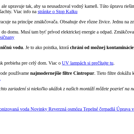
ale upravuje tak, aby sa neusadzoval vodný kameň. Túto úpravu riešime
 šachty. Viac info na
stránke o Stop Kalku
 pracuje na princípe zmäkčovača. Obsahuje dve rôzne živice. Jednu na zn
y do domu. Musí tam byť prívod elektrickej energie a odpad. Zmäkčovač
usičnany
dničnú vodu
. Je to ako poistka, ktorá
chráni od možnej kontaminácie
ak prebieha pre celý dom. Viac o
UV lampách si prečítajte tu
.
o vode používame
najmodernejšie filtre Cintropur
. Tieto filtre dokážu
.
chto zariadení si niekoľko ukážok z našich montáží môžete pozrieť na 
Ionizovaná voda
Novinky
Reverzná osmóza
Tepelné čerpadlá
Úprava 