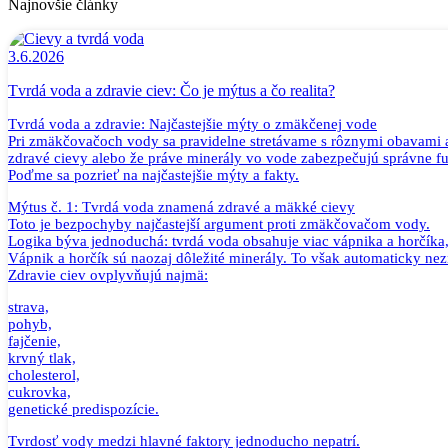
Najnovšie články
3.6.2026
Tvrdá voda a zdravie ciev: Čo je mýtus a čo realita?
Tvrdá voda a zdravie: Najčastejšie mýty o zmäkčenej vode
Pri zmäkčovačoch vody sa pravidelne stretávame s rôznymi obavami a n
zdravé cievy alebo že práve minerály vo vode zabezpečujú správne 
Poďme sa pozrieť na najčastejšie mýty a fakty.
Mýtus č. 1: Tvrdá voda znamená zdravé a mäkké cievy
Toto je bezpochyby najčastejší argument proti zmäkčovačom vody.
Logika býva jednoduchá: tvrdá voda obsahuje viac vápnika a horčíka, t
Vápnik a horčík sú naozaj dôležité minerály. To však automaticky nez
Zdravie ciev ovplyvňujú najmä:
strava,
pohyb,
fajčenie,
krvný tlak,
cholesterol,
cukrovka,
genetické predispozície.
Tvrdosť vody medzi hlavné faktory jednoducho nepatrí.