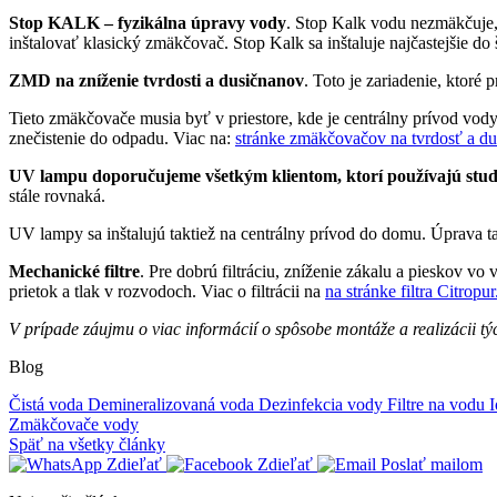
Stop KALK – fyzikálna úpravy vody
. Stop Kalk vodu nezmäkčuje, 
inštalovať klasický zmäkčovač. Stop Kalk sa inštaluje najčastejšie do
ZMD na zníženie tvrdosti a dusičnanov
. Toto je zariadenie, ktoré
Tieto zmäkčovače musia byť v priestore, kde je centrálny prívod vod
znečistenie do odpadu. Viac na:
stránke zmäkčovačov na tvrdosť a d
UV lampu doporučujeme všetkým klientom, ktorí používajú stu
stále rovnaká.
UV lampy sa inštalujú taktiež na centrálny prívod do domu. Úprava t
Mechanické filtre
. Pre dobrú filtráciu, zníženie zákalu a pieskov v
prietok a tlak v rozvodoch. Viac o filtrácii na
na stránke filtra Citropur
V prípade záujmu o viac informácií o spôsobe montáže a realizácii tý
Blog
Čistá voda
Demineralizovaná voda
Dezinfekcia vody
Filtre na vodu
Zmäkčovače vody
Späť na všetky články
Zdieľať
Zdieľať
Poslať mailom