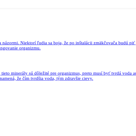
ázormi. Niektorí ľudia sa boja, že po inštalácii zmäkčovača budú piť „
fungovanie organizmu.
ieto minerály sú dôležité pre organizmus, preto musí byť tvrdá voda au
namená, že čím tvrdšia voda, tým zdravšie cievy.