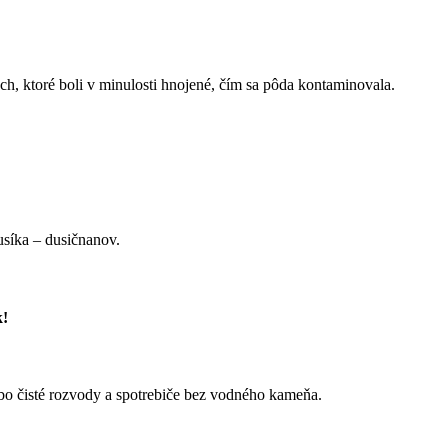
ch, ktoré boli v minulosti hnojené, čím sa pôda kontaminovala.
usíka – dusičnanov.
k!
bo čisté rozvody a spotrebiče bez vodného kameňa.