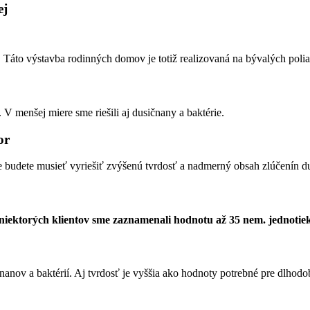
ej
. Táto výstavba rodinných domov je totiž realizovaná na bývalých polia
. V menšej miere sme riešili aj dusičnany a baktérie.
or
ne budete musieť vyriešiť zvýšenú tvrdosť a nadmerný obsah zlúčenín d
niektorých klientov sme zaznamenali hodnotu až 35 nem. jednotie
nov a baktérií. Aj tvrdosť je vyššia ako hodnoty potrebné pre dlhodo