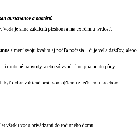
sah dusičnanov a baktérií.
 Voda je silne zakalená pieskom a má extrémnu tvrdosť.
izmus
a mení svoju kvalitu aj podľa počasia – či je veľa dažďov, alebo
a sú urobené trativody, alebo sú vypúšťané priamo do pôdy.
 byť dobre zaistené proti vonkajšiemu znečisteniu prachom,
mplet všetku vodu privádzanú do rodinného domu.