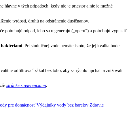
 hlavne v tých prípadoch, kedy nie je priestor a nie je možné
íženie tvrdosti, druhú na odstránenie dusičnanov.
e potrebujú odpad, lebo sa regenerujú („operú“) a potrebujú vypustiť
 baktériami
. Pri studničnej vode nemáte istotu, že jej kvalita bude
 kvalitne odfiltrovať zákal bez toho, aby sa rýchlo upchali a znižovali
naše
stránke s referenciami
.
vody pre domácnosť
Výdajníky vody bez barelov
Zdravie