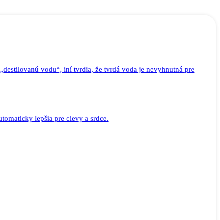
destilovanú vodu“, iní tvrdia, že tvrdá voda je nevyhnutná pre
tomaticky lepšia pre cievy a srdce.