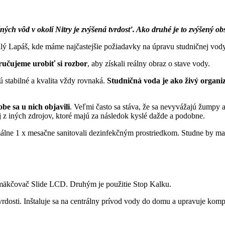
ch vôd v okolí Nitry je zvýšená tvrdosť. Ako druhé je to zvýšený ob
ý Lapáš, kde máme najčastejšie požiadavky na úpravu studničnej vody.
učujeme urobiť si rozbor
, aby získali reálny obraz o stave vody.
ú stabilné a kvalita vždy rovnaká.
Studničná voda je ako živý organ
obe sa u nich objavili
. Veľmi často sa stáva, že sa nevyvážajú žumpy 
j z iných zdrojov, ktoré majú za následok kyslé dažde a podobne.
lne 1 x mesačne sanitovali dezinfekčným prostriedkom. Studne by mali
 zmäkčovač Slide LCD. Druhým je použitie Stop Kalku.
tvrdosti. Inštaluje sa na centrálny prívod vody do domu a upravuje ko