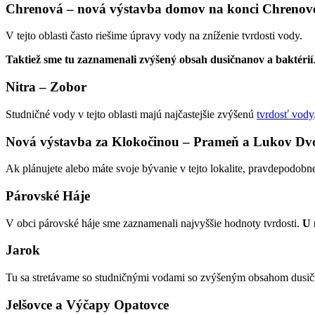
Chrenová – nová výstavba domov na konci Chrenov
V tejto oblasti často riešime úpravy vody na zníženie tvrdosti vody.
Taktiež sme tu zaznamenali zvýšený obsah dusičnanov a baktérií
Nitra – Zobor
Studničné vody v tejto oblasti majú najčastejšie zvýšenú
tvrdosť vody
Nová výstavba za Klokočinou – Prameň a Lukov Dv
Ak plánujete alebo máte svoje bývanie v tejto lokalite, pravdepodob
Párovské Háje
V obci párovské háje sme zaznamenali najvyššie hodnoty tvrdosti.
U 
Jarok
Tu sa stretávame so studničnými vodami so zvýšeným obsahom dusična
Jelšovce a Výčapy Opatovce