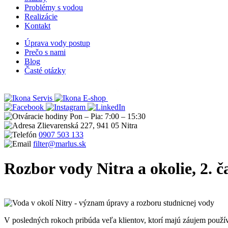
Problémy s vodou
Realizácie
Kontakt
Úprava vody postup
Prečo s nami
Blog
Časté otázky
Servis
E-shop
Pon – Pia: 7:00 – 15:30
Zlievarenská 227, 941 05 Nitra
0907 503 133
filter@marlus.sk
Rozbor vody Nitra a okolie, 2. 
Úvodná stránka
Blog
Rozbor vody Nitra a okolie, 2. časť - studničná
V posledných rokoch pribúda veľa klientov, ktorí majú záujem použí