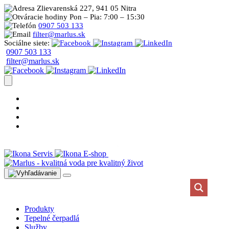
Zlievarenská 227, 941 05 Nitra
Pon – Pia: 7:00 – 15:30
0907 503 133
filter@marlus.sk
Sociálne siete:
0907 503 133
filter@marlus.sk
Úprava vody postup
Prečo s nami
Blog
Časté otázky
Servis
E-shop
Produkty
Tepelné čerpadlá
Služby