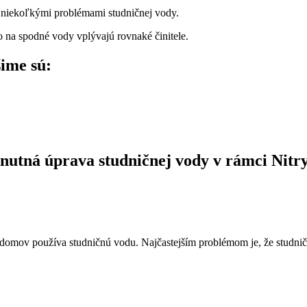
a s niekoľkými problémami studničnej vody.
o na spodné vody vplývajú rovnaké činitele.
šime sú:
hnutná úprava studničnej vody v rámci Nitr
h domov používa studničnú vodu. Najčastejším problémom je, že studnič