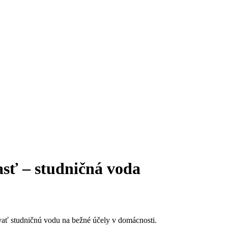
časť – studničná voda
 voda
vať studničnú vodu na bežné účely v domácnosti.