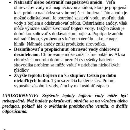
Nahradiť alebo odstrániť magnéziovú anódu
. Veľa
ohrievačov vody má magnéziovou anódou, ktorá je pripojená
k el. prúdu a nachádza sa v hornej časti bojlera. Túto anódu je
možné odinštalovať. Je potrebné zastaviť vodu, uvoľniť tlak
vody z bojlera a odskrutkovať zátku. Odstránenie anódy, však
môže výrazne znížiť životnosť bojlera vody. Takýto zásah je
dobré konzultovať s dodávateľom bojlera. Poprípade anódu
nahradiť inou, vyrobenou s iného materiálu , ako je napr.
hliník. Náhrada anódy zníži produkciu sírovodíka.
Dezinfikovať a prepláchnuť ohrievač vody chlórovou
dezinfekciou
. Chlórovanie môže znížiť sírne baktérie. Ak sa
chlorizácia neurobí dobre a nezničia sa všetky baktérie
sírovodíka problém sa môže vrátiť v priebehu niekoľkých
týždňov.
Zvýšte teplotu bojlera na 75 stupňov Celzia po dobu
niekoľkých hodín
. Tým sa zničia baktérie síry. Potom
vypustite zásobník vody, čím by mal ustúpiť zápach .
UPOZORNENIE: Zvýšenie teploty bojlera vody môže byť
nebezpečné. Než budete pokračovať, obráťte sa na výrobcu alebo
predajcu, pokiaľ ide o ovládanie pretlakového ventilu, a ďalšie
odporúčania.