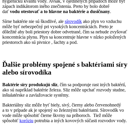
hygienickú kvalitu vody. Avšak, v ojedinelých prípadoch môže byť
zápach indikátorom iného znečistenia. Preto by bolo dobré
dať
vodu otestovať a to hlavne na baktérie a dusičnany
.
Sírne baktérie nie sú škodlivé, ale
sírovodík
ako plyn vo vzduchu
môže byť nebezpečný pri vysokých koncentráciách. Preto je
dôležité aby boli priestory dobre odvetrané, čím sa nebude zvyšovať
koncentrácia plynu. Plyn sa koncentruje hlavne v nízko položených
priestoroch ako sú pivnice , šachty a pod.
Ďalšie problémy spojené s baktériami síry
alebo sírovodíka
Baktérie síry produkujú sliz
, čím sa podporuje rast iných baktérií,
ako sú napríklad baktérie železa. Sliz môže upchať rozvody studne,
inštalatérske a zavlažovacie systémy.
Bakteriálny sliz môže byť biely, sivý, čierny alebo červenohnedý
a to v prípade ak je spojený so železnými baktériami. Sírovodík vo
vode môže spôsobiť čierne škvrny na príboroch. Tiež môže
spôsobiť
koróziu
potrubia a iných kovových súčasti rozvodov vody.