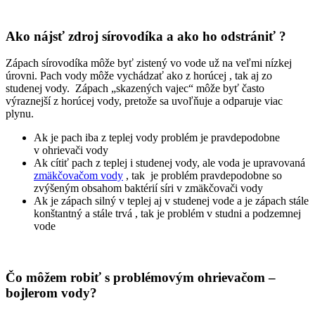
Ako nájsť zdroj sírovodíka a ako ho odstrániť ?
Zápach sírovodíka môže byť zistený vo vode už na veľmi nízkej
úrovni. Pach vody môže vychádzať ako z horúcej , tak aj zo
studenej vody. Zápach „skazených vajec“ môže byť často
výraznejší z horúcej vody, pretože sa uvoľňuje a odparuje viac
plynu.
Ak je pach iba z teplej vody problém je pravdepodobne
v ohrievači vody
Ak cítiť pach z teplej i studenej vody, ale voda je upravovaná
zmäkčovačom vody
, tak je problém pravdepodobne so
zvýšeným obsahom baktérií síri v zmäkčovači vody
Ak je zápach silný v teplej aj v studenej vode a je zápach stále
konštantný a stále trvá , tak je problém v studni a podzemnej
vode
Čo môžem robiť s problémovým ohrievačom –
bojlerom vody?