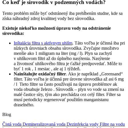
Čo keď je sírovodík v podzemných vodách?
Tento problém môže byť odstránený iba prehĺbením studne, kde sa
získa náhradný zdroj kvalitnej vody bez sírovodíka.
Existuje niekoľko možností úpravu vody na odstránenie
sírovodíka:
Inštalácia filtra s aktívnym uhlím
. Táto voľba je účinná iba pri
nízkych úrovniach obsahu sírovodíka. Zvyčajne množstvo
menšie ako 1 miligram na liter (mg / l). Plyn sa zachytí
v uhlíkovom filtri až do úplného nasýtenia. Nasýtenie
a životnosť uhlíkového filtra je ťažké predpovedať. Môže to
byť 1 rok , 1 mesiac , ale aj 1 týždeň.
Nainštalujte oxidačný filter
. Ako je napríklad „Greensand“
filter. Táto voľba je účinná pre úrovne sírovodíka až asi 6 mg
/ l Tieto filtre sa často používajú na úpravu problémov ak
voda obsahuje železo . Sírovodík – plyn vo vode sa zmení na
malé častice síry, tým ako prechádza cez celý filter. Filter sa
musí periodicky regenerovať použitím manganistanu
draselného.
Blog
Čistá voda
Demineralizovaná voda
Dezinfekcia vody
Filtre na vodu