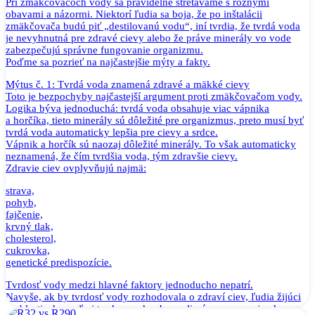
Pri zmäkčovačoch vody sa pravidelne stretávame s rôznymi
obavami a názormi. Niektorí ľudia sa boja, že po inštalácii
zmäkčovača budú piť „destilovanú vodu“, iní tvrdia, že tvrdá voda
je nevyhnutná pre zdravé cievy alebo že práve minerály vo vode
zabezpečujú správne fungovanie organizmu.
Poďme sa pozrieť na najčastejšie mýty a fakty.
Mýtus č. 1: Tvrdá voda znamená zdravé a mäkké cievy
Toto je bezpochyby najčastejší argument proti zmäkčovačom vody.
Logika býva jednoduchá: tvrdá voda obsahuje viac vápnika
a horčíka, tieto minerály sú dôležité pre organizmus, preto musí byť
tvrdá voda automaticky lepšia pre cievy a srdce.
Vápnik a horčík sú naozaj dôležité minerály. To však automaticky
neznamená, že čím tvrdšia voda, tým zdravšie cievy.
Zdravie ciev ovplyvňujú najmä:
strava,
pohyb,
fajčenie,
krvný tlak,
cholesterol,
cukrovka,
genetické predispozície.
Tvrdosť vody medzi hlavné faktory jednoducho nepatrí.
Navyše, ak by tvrdosť vody rozhodovala o zdraví ciev, ľudia žijúci
v oblastiach s veľmi tvrdou vodou by mali výrazne menej srdcovo-