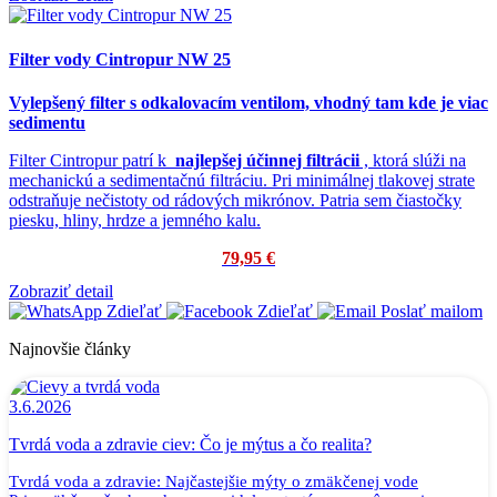
Filter vody Cintropur NW 25
Vylepšený filter s odkalovacím ventilom, vhodný tam kde je viac
sedimentu
Filter Cintropur patrí k
najlepšej účinnej filtrácii
, ktorá slúži na
mechanickú a sedimentačnú filtráciu.
Pri minimálnej tlakovej strate
odstraňuje nečistoty od rádových mikrónov.
Patria sem čiastočky
piesku, hliny, hrdze a jemného kalu.
79,95 €
Zobraziť detail
Zdieľať
Zdieľať
Poslať mailom
Najnovšie články
3.6.2026
Tvrdá voda a zdravie ciev: Čo je mýtus a čo realita?
Tvrdá voda a zdravie: Najčastejšie mýty o zmäkčenej vode