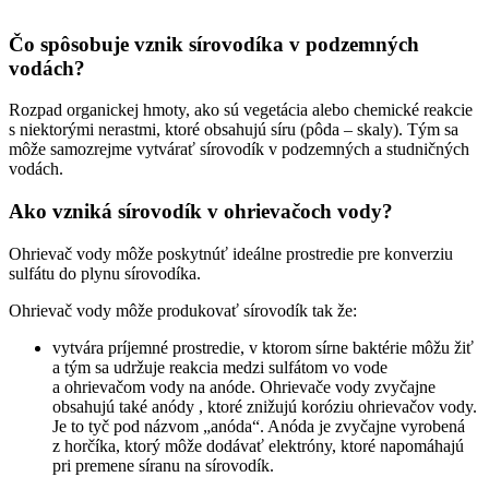
Čo spôsobuje vznik sírovodíka v podzemných
vodách?
Rozpad organickej hmoty, ako sú vegetácia alebo chemické reakcie
s niektorými nerastmi, ktoré obsahujú síru (pôda – skaly). Tým sa
môže samozrejme vytvárať sírovodík v podzemných a studničných
vodách.
Ako vzniká sírovodík v ohrievačoch vody?
Ohrievač vody môže poskytnúť ideálne prostredie pre konverziu
sulfátu do plynu sírovodíka.
Ohrievač vody môže produkovať sírovodík tak že:
vytvára príjemné prostredie, v ktorom sírne baktérie môžu žiť
a tým sa udržuje reakcia medzi sulfátom vo vode
a ohrievačom vody na anóde. Ohrievače vody zvyčajne
obsahujú také anódy , ktoré znižujú koróziu ohrievačov vody.
Je to tyč pod názvom „anóda“. Anóda je zvyčajne vyrobená
z horčíka, ktorý môže dodávať elektróny, ktoré napomáhajú
pri premene síranu na sírovodík.