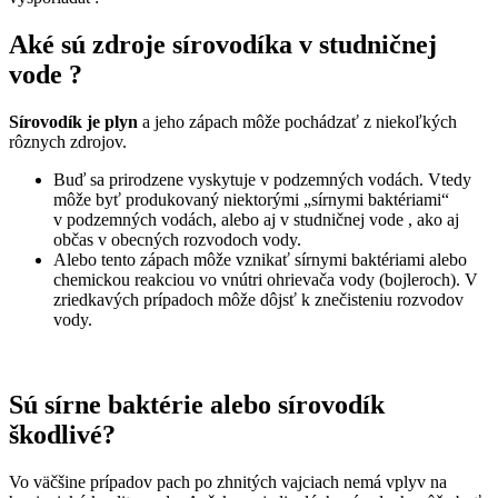
Aké sú zdroje sírovodíka v studničnej
vode ?
Sírovodík je plyn
a jeho zápach môže pochádzať z niekoľkých
rôznych zdrojov.
Buď sa prirodzene vyskytuje v podzemných vodách. Vtedy
môže byť produkovaný niektorými „sírnymi baktériami“
v podzemných vodách, alebo aj v studničnej vode , ako aj
občas v obecných rozvodoch vody.
Alebo tento zápach môže vznikať sírnymi baktériami alebo
chemickou reakciou vo vnútri ohrievača vody (bojleroch). V
zriedkavých prípadoch môže dôjsť k znečisteniu rozvodov
vody.
Sú sírne baktérie alebo sírovodík
škodlivé?
Vo väčšine prípadov pach po zhnitých vajciach nemá vplyv na