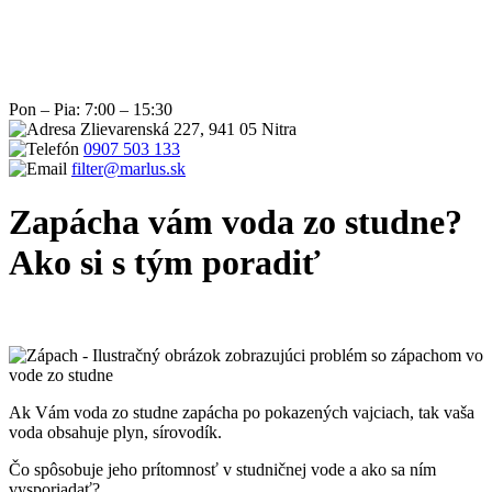
Pon – Pia: 7:00 – 15:30
Zlievarenská 227, 941 05 Nitra
0907 503 133
filter@marlus.sk
Zapácha vám voda zo studne?
Ako si s tým poradiť
Úvodná stránka
Blog
Zapácha vám voda zo studne? Ako si s tým
poradiť
Ak Vám voda zo studne zapácha po pokazených vajciach, tak vaša
voda obsahuje plyn, sírovodík.
Čo spôsobuje jeho prítomnosť v studničnej vode a ako sa ním
vysporiadať?