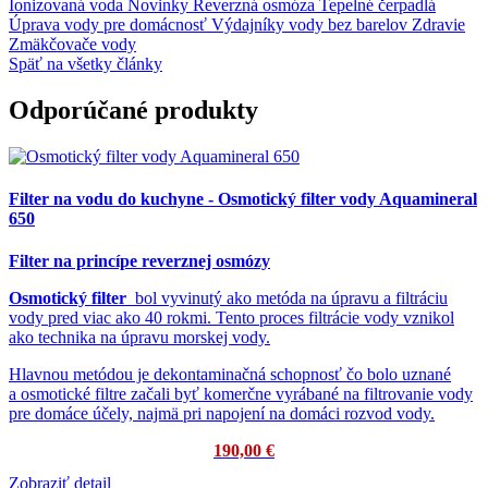
Ionizovaná voda
Novinky
Reverzná osmóza
Tepelné čerpadlá
Úprava vody pre domácnosť
Výdajníky vody bez barelov
Zdravie
Zmäkčovače vody
Späť na všetky články
Odporúčané produkty
Filter na vodu do kuchyne - Osmotický filter vody Aquamineral
650
Filter na princípe reverznej osmózy
Osmotický filter
bol vyvinutý ako metóda na úpravu a filtráciu
vody pred viac ako 40 rokmi.
Tento proces filtrácie vody vznikol
ako technika na úpravu morskej vody.
Hlavnou metódou je dekontaminačná schopnosť čo bolo uznané
a osmotické filtre začali byť komerčne vyrábané na filtrovanie vody
pre domáce účely, najmä pri napojení na domáci rozvod vody.
190,00 €
Zobraziť detail