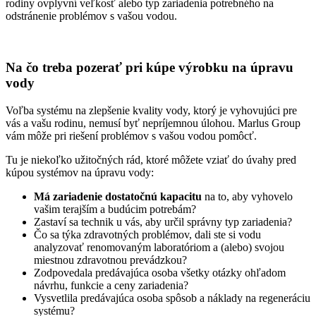
rodiny ovplyvní veľkosť alebo typ zariadenia potrebného na
odstránenie problémov s vašou vodou.
Na čo treba pozerať pri kúpe výrobku na úpravu
vody
Voľba systému na zlepšenie kvality vody, ktorý je vyhovujúci pre
vás a vašu rodinu, nemusí byť nepríjemnou úlohou. Marlus Group
vám môže pri riešení problémov s vašou vodou pomôcť.
Tu je niekoľko užitočných rád, ktoré môžete vziať do úvahy pred
kúpou systémov na úpravu vody:
Má zariadenie dostatočnú kapacitu
na to, aby vyhovelo
vašim terajším a budúcim potrebám?
Zastaví sa technik u vás, aby určil správny typ zariadenia?
Čo sa týka zdravotných problémov, dali ste si vodu
analyzovať renomovaným laboratóriom a (alebo) svojou
miestnou zdravotnou prevádzkou?
Zodpovedala predávajúca osoba všetky otázky ohľadom
návrhu, funkcie a ceny zariadenia?
Vysvetlila predávajúca osoba spôsob a náklady na regeneráciu
systému?