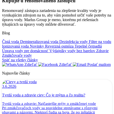
Kupujte u renomovaného zástupcu
Renomovaný zástupca zariadenia na zlepšenie kvality vody je
vynikajúcim zdrojom na to, aby vám pomohol určiť vaše potreby na
úpravu vody. Marlus Group je meno, ktorému pri riešeniach
týkajúcich sa úpravy vody môžete dôverovať.
Blog
Čistá voda
Demineralizovaná voda
Dezinfekcia vody
Filtre na vodu
Ionizovaná voda
Novinky
Reverzná osmóza
Tepelné čerpadlá
Úprava vody pre domácnosť
Výdajníky vody bez barelov
Zdravie
Zmäkčovače vody
Späť na všetky články
Zdieľať
Zdieľať
Poslať mailom
Najnovšie články
3.6.2026
Tvrdá voda a zdravie ciev: Čo je mýtus a čo realita?
Tvrdá voda a zdravie: Najčastejšie mýty o zmäkčenej vode
Pri zmäkčovačoch vody sa pravidelne stretávame s rôznymi
obavami a názormi. Niektorí ľudia sa boja, že po inštalácii