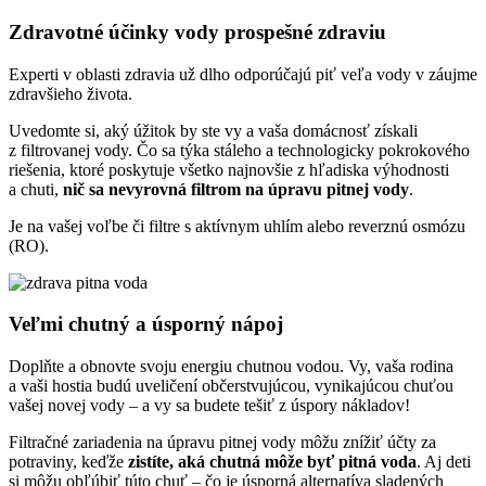
Zdravotné účinky vody prospešné zdraviu
Experti v oblasti zdravia už dlho odporúčajú piť veľa vody v záujme
zdravšieho života.
Uvedomte si, aký úžitok by ste vy a vaša domácnosť získali
z filtrovanej vody. Čo sa týka stáleho a technologicky pokrokového
riešenia, ktoré poskytuje všetko najnovšie z hľadiska výhodnosti
a chuti,
nič sa nevyrovná filtrom na úpravu pitnej vody
.
Je na vašej voľbe či filtre s aktívnym uhlím alebo reverznú osmózu
(RO).
Veľmi chutný a úsporný nápoj
Doplňte a obnovte svoju energiu chutnou vodou. Vy, vaša rodina
a vaši hostia budú uveličení občerstvujúcou, vynikajúcou chuťou
vašej novej vody – a vy sa budete tešiť z úspory nákladov!
Filtračné zariadenia na úpravu pitnej vody môžu znížiť účty za
potraviny, keďže
zistíte, aká chutná môže byť pitná voda
. Aj deti
si môžu obľúbiť túto chuť – čo je úsporná alternatíva sladených