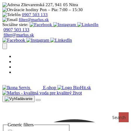
Zlievarenská 227, 941 05 Nitra
Pon – Pia: 7:00 – 15:30
0907 503 133
filter@marlus.sk
Sociálne siete:
0907 503 133
filter@marlus.sk
Úprava vody postup
Prečo s nami
Blog
Časté otázky
Servis
E-shop
Search
Generic filters