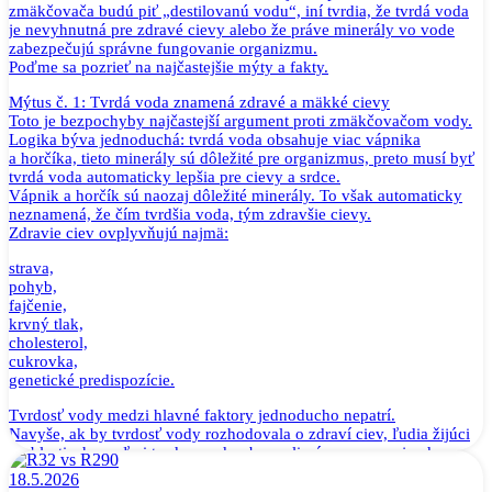
zmäkčovača budú piť „destilovanú vodu“, iní tvrdia, že tvrdá voda
je nevyhnutná pre zdravé cievy alebo že práve minerály vo vode
zabezpečujú správne fungovanie organizmu.
Poďme sa pozrieť na najčastejšie mýty a fakty.
Mýtus č. 1: Tvrdá voda znamená zdravé a mäkké cievy
Toto je bezpochyby najčastejší argument proti zmäkčovačom vody.
Logika býva jednoduchá: tvrdá voda obsahuje viac vápnika
a horčíka, tieto minerály sú dôležité pre organizmus, preto musí byť
tvrdá voda automaticky lepšia pre cievy a srdce.
Vápnik a horčík sú naozaj dôležité minerály. To však automaticky
neznamená, že čím tvrdšia voda, tým zdravšie cievy.
Zdravie ciev ovplyvňujú najmä:
strava,
pohyb,
fajčenie,
krvný tlak,
cholesterol,
cukrovka,
genetické predispozície.
Tvrdosť vody medzi hlavné faktory jednoducho nepatrí.
Navyše, ak by tvrdosť vody rozhodovala o zdraví ciev, ľudia žijúci
v oblastiach s veľmi tvrdou vodou by mali výrazne menej srdcovo-
cievnych ochorení. Takéto jednoduché prepojenie však neexistuje.
18.5.2026
Jednoducho povedané: