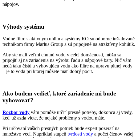
nápojov.
Výhody systému
Vodné filtre s aktívnym uhlím a systémy RO sú odborne inštalované
technikom firmy Marlus Group a sú pripojené na atraktívny kohútik.
Aby ste mali veľmi chutnú vodu v celej domácnosti, môžu sa
pripojiť aj na zariadenia na výrobu ľadu a nápojové bary. Nič vám
nedá takú čistú a vyhovujúcu vodu ako filtre na úpravu pitnej vody
– je to voda pri ktorej môžete mať dobrý pocit.
Ako budem vedieť, ktoré zariadenie mi bude
vyhovovať?
Rozbor vody
vám pomôže určiť presné potreby, dokonca aj vtedy,
keď už azda viete, že nejaké problémy s vodou máte.
Pri určovaní vašich presných potrieb bude expert pozerať na
množstvo vecí. Napríklad stupeň
tvrdosti vody
a počet členov vašej