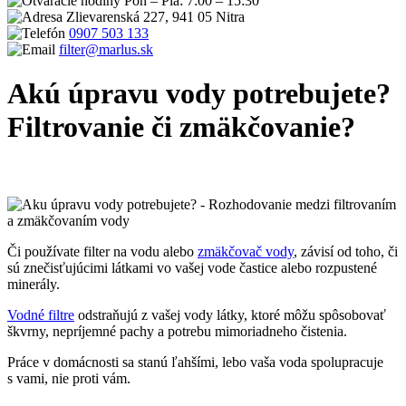
Pon – Pia: 7:00 – 15:30
Zlievarenská 227, 941 05 Nitra
0907 503 133
filter@marlus.sk
Akú úpravu vody potrebujete?
Filtrovanie či zmäkčovanie?
Úvodná stránka
Blog
Akú úpravu vody potrebujete?Filtrovanie či
zmäkčovanie?
Či používate filter na vodu alebo
zmäkčovač vody
, závisí od toho, či
sú znečisťujúcimi látkami vo vašej vode častice alebo rozpustené
minerály.
Vodné filtre
odstraňujú z vašej vody látky, ktoré môžu spôsobovať
škvrny, nepríjemné pachy a potrebu mimoriadneho čistenia.
Práce v domácnosti sa stanú ľahšími, lebo vaša voda spolupracuje
s vami, nie proti vám.