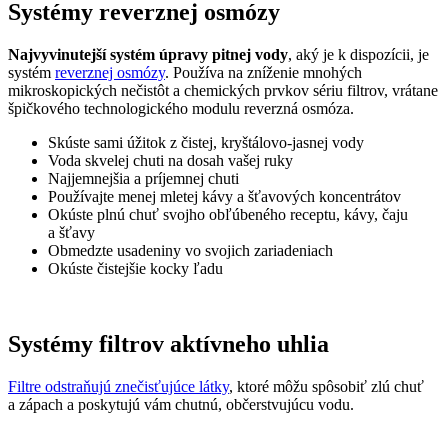
Systémy reverznej osmózy
Najvyvinutejší systém úpravy pitnej vody
, aký je k dispozícii, je
systém
reverznej osmózy
. Používa na zníženie mnohých
mikroskopických nečistôt a chemických prvkov sériu filtrov, vrátane
špičkového technologického modulu reverzná osmóza.
Skúste sami úžitok z čistej, kryštálovo-jasnej vody
Voda skvelej chuti na dosah vašej ruky
Najjemnejšia a príjemnej chuti
Používajte menej mletej kávy a šťavových koncentrátov
Okúste plnú chuť svojho obľúbeného receptu, kávy, čaju
a šťavy
Obmedzte usadeniny vo svojich zariadeniach
Okúste čistejšie kocky ľadu
Systémy filtrov aktívneho uhlia
Filtre odstraňujú znečisťujúce látky
, ktoré môžu spôsobiť zlú chuť
a zápach a poskytujú vám chutnú, občerstvujúcu vodu.