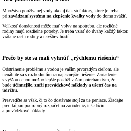
Množstvo používanej vody ako aj tlak sú faktory, ktoré je treba
pri
zavádzaní systému na zlepšenie kvality vody
do domu zvážiť.
Veľkosť domácnosti môže mať vplyv na spotrebu, ale rozličné
rodiny majú rozdielne potreby. Je treba vziať do úvahy každý faktor,
vrátane rastu rodiny a navštiev hostí.
Prečo by ste sa mali vyhnúť „rýchlemu riešeniu“
Odstránenie problému s vodou je vaším prvoradým cieľom, ale
nenáhlite sa s rozhodnutím za najlacnejšie riešenie. Zariadenie
s vyššou cenou možno lepšie poslúži vašim potrebám tým, že
bude
účinnejšie, zníži prevádzkové náklady a ušetrí čas na
údržbu
.
Presvedčte sa však, či to čo dostávate stojí za tie peniaze. Žiadajte
pred kúpou podrobný rozpočet na zariadenie, inštaláciu
a prevádzkové náklady.