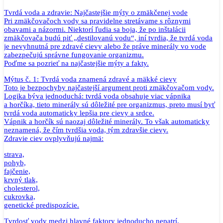
Tvrdá voda a zdravie: Najčastejšie mýty o zmäkčenej vode
Pri zmäkčovačoch vody sa pravidelne stretávame s rôznymi
obavami a názormi. Niektorí ľudia sa boja, že po inštalácii
zmäkčovača budú piť „destilovanú vodu“, iní tvrdia, že tvrdá voda
je nevyhnutná pre zdravé cievy alebo že práve minerály vo vode
zabezpečujú správne fungovanie organizmu.
Poďme sa pozrieť na najčastejšie mýty a fakty.
Mýtus č. 1: Tvrdá voda znamená zdravé a mäkké cievy
Toto je bezpochyby najčastejší argument proti zmäkčovačom vody.
Logika býva jednoduchá: tvrdá voda obsahuje viac vápnika
a horčíka, tieto minerály sú dôležité pre organizmus, preto musí byť
tvrdá voda automaticky lepšia pre cievy a srdce.
Vápnik a horčík sú naozaj dôležité minerály. To však automaticky
neznamená, že čím tvrdšia voda, tým zdravšie cievy.
Zdravie ciev ovplyvňujú najmä:
strava,
pohyb,
fajčenie,
krvný tlak,
cholesterol,
cukrovka,
genetické predispozície.
Tvrdosť vody medzi hlavné faktory jednoducho nepatrí.