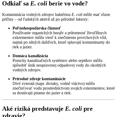
Odkiaľ sa
E. coli
berie vo vode?
Kontaminácia vodných zdrojov baktériou
E. coli
môže mať rôzne
príčiny – od ľudských aktivít až po prírodné faktory:
Poľnohospodárska činnosť
Používanie organických hnojív a prítomnosť živočíšnych
exkrementov môžu viesť k znečisteniu povrchových vôd,
najmä po silných dažďoch, ktoré splavujú kontaminanty do
riek a jazier.
Domáca kanalizácia
Poruchy kanalizačných systémov alebo septikov môžu
spôsobiť únik neupravenej odpadovej vody do okolitých
vodných zdrojov.
Prírodné zdroje kontaminácie
Divé zvieratá (napr. diviaky, vodné vtáctvo) môžu
znečisťovať vodu prostredníctvom svojich exkrementov, ktoré
sa dostávajú priamo do jazier a riek.
Aké riziká predstavuje
E. coli
pre
zdravie?