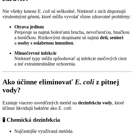
Nie všetky kmene
E. coli
sú neškodné. Niektoré z nich disponujú
virulentnými génmi, ktoré môžu vyvolať rôzne zdravotné problémy:
Otrava jedlom
Prejavuje sa najmä bolesťami brucha, nevoľnosťou, hnačkou
a horúčkou. Rizikovými skupinami sú najmä
deti, seniori
a
osoby s oslabenou imunitou
.
Mimočrevné infekcie
Niektoré typy môžu spôsobovať aj infekcie močových ciest
a iné extraintestinálne ochorenia.
Ako účinne eliminovať
E. coli
z pitnej
vody?
Existuje viacero osvedčených metód na
dezinfekciu vody
, ktoré
účinne likvidujú baktérie ako
E. coli
:
🧪
Chemická dezinfekcia
Najčastejšie využívaná metóda.