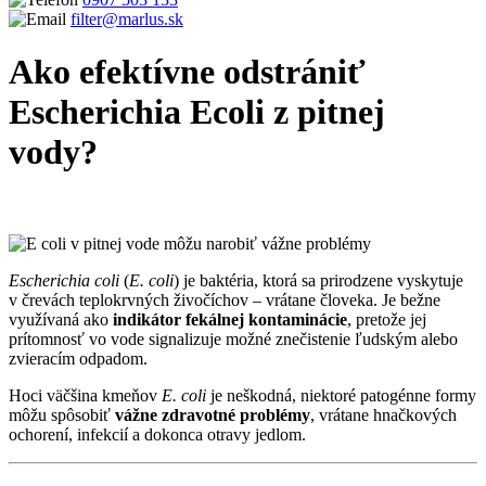
filter@marlus.sk
Ako efektívne odstrániť
Escherichia Ecoli z pitnej
vody?
Úvodná stránka
Blog
Ako efektívne odstrániť Escherichia Ecoli
z pitnej vody?
Escherichia coli
(
E. coli
) je baktéria, ktorá sa prirodzene vyskytuje
v črevách teplokrvných živočíchov – vrátane človeka. Je bežne
využívaná ako
indikátor fekálnej kontaminácie
, pretože jej
prítomnosť vo vode signalizuje možné znečistenie ľudským alebo
zvieracím odpadom.
Hoci väčšina kmeňov
E. coli
je neškodná, niektoré patogénne formy
môžu spôsobiť
vážne zdravotné problémy
, vrátane hnačkových
ochorení, infekcií a dokonca otravy jedlom.