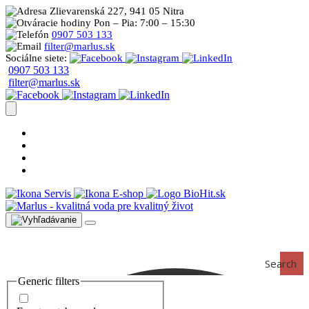
Zlievarenská 227, 941 05 Nitra
Pon – Pia: 7:00 – 15:30
0907 503 133
filter@marlus.sk
Sociálne siete:
0907 503 133
filter@marlus.sk
Úprava vody postup
Prečo s nami
Blog
Časté otázky
Servis
E-shop
Search
Generic filters