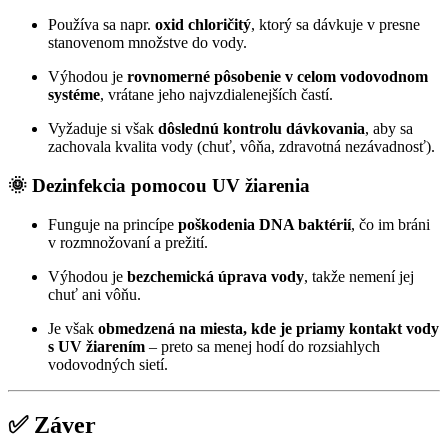
Používa sa napr.
oxid chloričitý
, ktorý sa dávkuje v presne
stanovenom množstve do vody.
Výhodou je
rovnomerné pôsobenie v celom vodovodnom
systéme
, vrátane jeho najvzdialenejších častí.
Vyžaduje si však
dôslednú kontrolu dávkovania
, aby sa
zachovala kvalita vody (chuť, vôňa, zdravotná nezávadnosť).
🌞
Dezinfekcia pomocou UV žiarenia
Funguje na princípe
poškodenia DNA baktérií
, čo im bráni
v rozmnožovaní a prežití.
Výhodou je
bezchemická úprava vody
, takže nemení jej
chuť ani vôňu.
Je však
obmedzená na miesta, kde je priamy kontakt vody
s UV žiarením
– preto sa menej hodí do rozsiahlych
vodovodných sietí.
✅
Záver