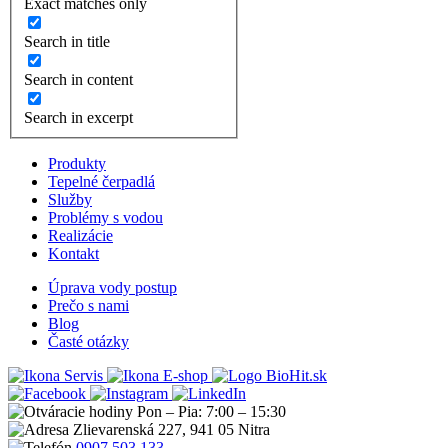
Exact matches only
Search in title
Search in content
Search in excerpt
Produkty
Tepelné čerpadlá
Služby
Problémy s vodou
Realizácie
Kontakt
Úprava vody postup
Prečo s nami
Blog
Časté otázky
Servis
E-shop
Pon – Pia: 7:00 – 15:30
Zlievarenská 227, 941 05 Nitra
0907 503 133