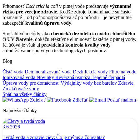
Prítomnosť
Escherichia coli
v pitnej vode predstavuje
významné
riziko pre verejné zdravie
. Keďže zdroje kontaminácie sú často
rozmanité – od poľnohospodárstva až po prírodu – je nevyhnutné
zabezpečiť
kvalitnú úpravu vody
.
Spoľahlivé metódy, ako
chemická dezinfekcia oxidu chloričitého
či
UV žiarenie
, dokážu efektívne eliminovať baktérie z pitnej vody.
Kľúčová je však aj
pravidelná kontrola kvality vody
a dodržiavanie správnych technologických postupov.
Blog
Čistá voda
Demineralizovaná voda
Dezinfekcia vody
Filtre na vodu
Ionizovaná voda
Novinky
Reverzná osmóza
Tepelné čerpadlá
Úprava vody pre domácnosť
Výdajníky vody bez barelov
Zdravie
Zmäkčovače vody
Späť na všetky články
Zdieľať
Zdieľať
Poslať mailom
Najnovšie články
3.6.2026
Tvrdá voda a zdravie ciev: Čo je mýtus a čo realita?