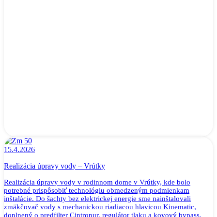
15.4.2026
Realizácia úpravy vody – Vrútky
Realizácia úpravy vody v rodinnom dome v Vrútky, kde bolo
potrebné prispôsobiť technológiu obmedzeným podmienkam
inštalácie. Do šachty bez elektrickej energie sme nainštalovali
zmäkčovač vody s mechanickou riadiacou hlavicou Kinematic,
doplnený o predfilter Cintropur, regulátor tlaku a kovový bypass.