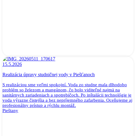
15.5.2026
Realizácia úpravy studničnej vody v Piešťanoch
S realizáciou sme veľmi spokojní. Voda zo studne mala dlhodobo
problém so železom a mangánom, čo bolo viditeľné najmä na
sanitárnych zariadeniach a spotrebičoch. Po inštalácii technológie je
voda výrazne čistejšia a bez nepríjemného zafarbenia. Oceňujeme aj
profesionálny prístup a rýchlu montáž.
Pieštany