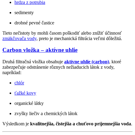
hrdza z potrubia
sedimenty
drobné pevné častice
Tieto nečistoty by mohli časom poškodiť alebo znížiť účinnosť
zmäkčovača vody
, preto je mechanická filtrácia veľmi dôležitá.
Carbon vložka – aktívne uhlie
Druhá filtračná vložka obsahuje
aktívne uhlie (carbon)
, ktoré
zabezpečuje odstránenie rôznych nežiaducich látok z vody,
napríklad:
chlór
ťažké kovy
organické látky
zvyšky liečiv a chemických látok
Výsledkom je
kvalitnejšia, čistejšia a chuťovo príjemnejšia voda
.