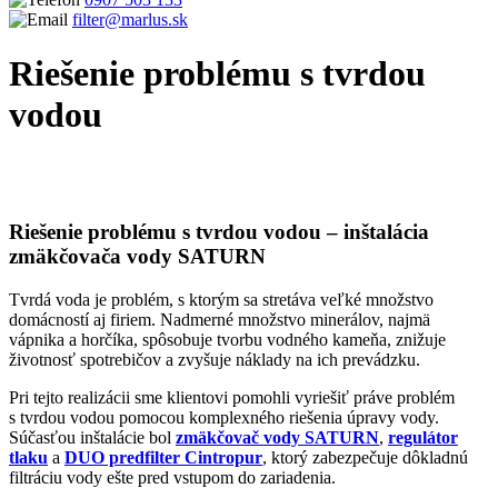
filter@marlus.sk
Riešenie problému s tvrdou
vodou
Úvodná stránka
Realizácie
Inštalácie zmäkčovačov na tvrdosť vody
Riešenie problému s tvrdou vodou
Riešenie problému s tvrdou vodou – inštalácia
zmäkčovača vody SATURN
Tvrdá voda je problém, s ktorým sa stretáva veľké množstvo
domácností aj firiem. Nadmerné množstvo minerálov, najmä
vápnika a horčíka, spôsobuje tvorbu vodného kameňa, znižuje
životnosť spotrebičov a zvyšuje náklady na ich prevádzku.
Pri tejto realizácii sme klientovi pomohli vyriešiť práve problém
s tvrdou vodou pomocou komplexného riešenia úpravy vody.
Súčasťou inštalácie bol
zmäkčovač vody SATURN
,
regulátor
tlaku
a
DUO predfilter Cintropur
, ktorý zabezpečuje dôkladnú
filtráciu vody ešte pred vstupom do zariadenia.