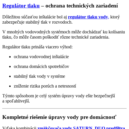
Regulátor tlaku
– ochrana technických zariadení
Dôležitou súčasťou inštalácie bol aj
regulátor tlaku vody
,
ktorý
zabezpečuje stabilný tlak v rozvodoch.
V mnohých vodovodných systémoch môže dochádzať ku kolísaniu
tlaku, čo môže časom poškodiť rôzne technické zariadenia.
Regulátor tlaku prináša viacero výhod:
ochrana vodovodnej inštalácie
ochrana domácich spotrebičov
stabilný tlak vody v systéme
zníženie rizika porúch a netesností
Týmto spôsobom je celý systém úpravy vody ešte bezpečnejší
a spoľahlivejší.
Kompletné riešenie úpravy vody pre domácnosť
Vďaka kombinácii
zmäkčovača vody SATURN
,
DUO predfiltra