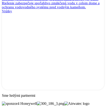
Riešenie zabezpečuje spoľahlivo zmäkčenú vodu v celom dome a
ochranu vodovodného systému pred vodným kameňom.
Vrútky
Sme hrdými partnermi