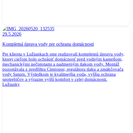
29.5.2026
Kompletná úprava vody pre ochranu domácnosti
Pre klienta v Lužiankach sme realizovali kompletnú úpravu vody,
ktorej cieľom bolo ochrániť domácnosť pred vodným kameňom,
mechanickými nečistotami a nadmerným tlakom vody. Montáž
pozostávala z predfiltra Cintropur, regulátora tlaku a zmäkčovača
vody Saturn. Výsledkom je kvalitnejšia voda, vyššia ochrana
spotrebičov a výrazne vyšší komfort v celej domácnosti.
Lužianky