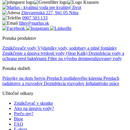
Zlievarenská 227, 941 05 Nitra
0907 503 133
filter@marlus.sk
Ponuka produktov
Zmäkčovače vody
Výdajníky vody, sodobary a pitné fontánky
Zmäkčenie a úprava tvrdosti vody (Stop Kalk)
Dezinfekcia vody a
ochrana pred baktériami
Filtre na výrobu demineralizovanej vody
Ponuka služieb
Prípojky na dom
Servis
Preplach podlahového kúrenia
Preplach
radiátorov a rozvodov
Dezinfekcia rozvodov
Inštalatérske práce
Užitočné odkazy
Zmäkčovač v skratke
Ako na úpravu vody?
Prečo my?
Blog
FAQ
E-shop