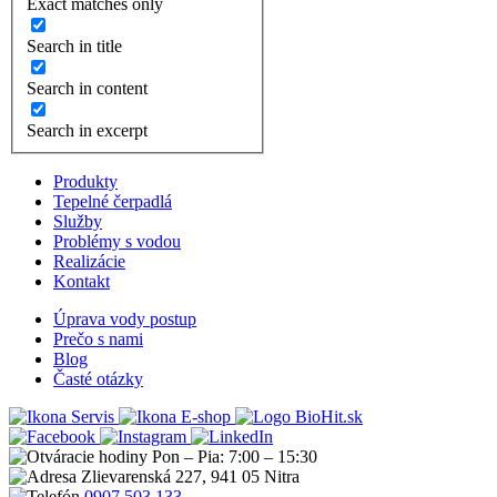
Exact matches only
Search in title
Search in content
Search in excerpt
Produkty
Tepelné čerpadlá
Služby
Problémy s vodou
Realizácie
Kontakt
Úprava vody postup
Prečo s nami
Blog
Časté otázky
Servis
E-shop
Pon – Pia: 7:00 – 15:30
Zlievarenská 227, 941 05 Nitra
0907 503 133