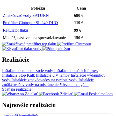
Položka
Cena
Zmäkčovač vody SATURN
690 €
Predfilter Cintropur SL 240 DUO
119 €
Regulátor tlaku
99 €
Montáž, nastavenie a sprevádzkovanie
150 €
Realizácie
Inštalácie demineralizácie vody
Inštalácie domácich filtrov.
Inštalácie Stop Kalk
Inštalácie UV lampy
Inštalácie výdajníkov
vody
Inštalácie zmäkčovačov na tvrdosť vody
Inštalácie
zmäkčovačov vody na odstránenie železa a mangánu
Späť na realizácie
Zdieľať
Zdieľať
Poslať mailom
Najnovšie realizácie