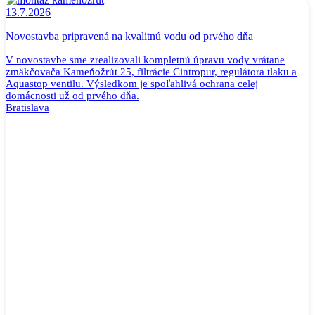
13.7.2026
Novostavba pripravená na kvalitnú vodu od prvého dňa
V novostavbe sme zrealizovali kompletnú úpravu vody vrátane
zmäkčovača Kameňožrút 25, filtrácie Cintropur, regulátora tlaku a
Aquastop ventilu. Výsledkom je spoľahlivá ochrana celej
domácnosti už od prvého dňa.
Bratislava