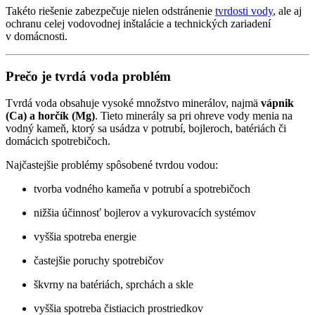
Takéto riešenie zabezpečuje nielen odstránenie
tvrdosti vody
, ale aj
ochranu celej vodovodnej inštalácie a technických zariadení
v domácnosti.
Prečo je tvrdá voda problém
Tvrdá voda obsahuje vysoké množstvo minerálov, najmä
vápnik
(Ca) a horčík (Mg)
. Tieto minerály sa pri ohreve vody menia na
vodný kameň, ktorý sa usádza v potrubí, bojleroch, batériách či
domácich spotrebičoch.
Najčastejšie problémy spôsobené tvrdou vodou:
tvorba vodného kameňa v potrubí a spotrebičoch
nižšia účinnosť bojlerov a vykurovacích systémov
vyššia spotreba energie
častejšie poruchy spotrebičov
škvrny na batériách, sprchách a skle
vyššia spotreba čistiacich prostriedkov