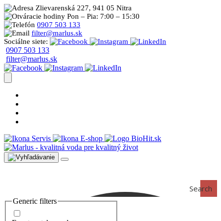
Zlievarenská 227, 941 05 Nitra
Pon – Pia: 7:00 – 15:30
0907 503 133
filter@marlus.sk
Sociálne siete:
0907 503 133
filter@marlus.sk
Úprava vody postup
Prečo s nami
Blog
Časté otázky
Servis
E-shop
Search
Generic filters