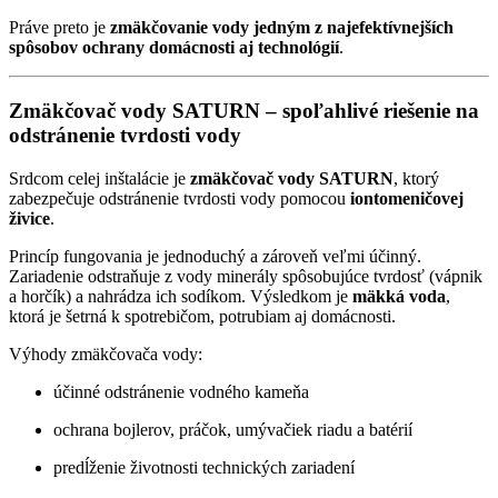
Práve preto je
zmäkčovanie vody jedným z najefektívnejších
spôsobov ochrany domácnosti aj technológií
.
Zmäkčovač vody SATURN – spoľahlivé riešenie na
odstránenie tvrdosti vody
Srdcom celej inštalácie je
zmäkčovač vody SATURN
, ktorý
zabezpečuje odstránenie tvrdosti vody pomocou
iontomeničovej
živice
.
Princíp fungovania je jednoduchý a zároveň veľmi účinný.
Zariadenie odstraňuje z vody minerály spôsobujúce tvrdosť (vápnik
a horčík) a nahrádza ich sodíkom. Výsledkom je
mäkká voda
,
ktorá je šetrná k spotrebičom, potrubiam aj domácnosti.
Výhody zmäkčovača vody:
účinné odstránenie vodného kameňa
ochrana bojlerov, práčok, umývačiek riadu a batérií
predĺženie životnosti technických zariadení