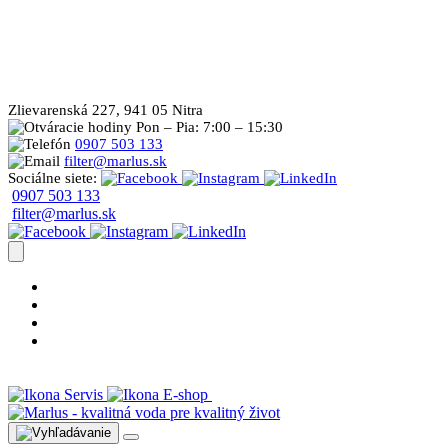
Zlievarenská 227, 941 05 Nitra
Pon – Pia: 7:00 – 15:30
0907 503 133
filter@marlus.sk
Sociálne siete:
0907 503 133
filter@marlus.sk
Úprava vody postup
Prečo s nami
Blog
Časté otázky
Servis
E-shop