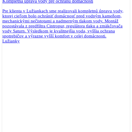
Kompletná úprava vody pre ochranu domácnosti
Pre klienta v Lužiankach sme realizovali kompletnú úpravu vody,
ktorej cieľom bolo ochrániť domácnosť pred vodným kameňom,
mechanickými nečistotami a nadmerným tlakom vody. Montáž
pozostávala z predfiltra Cintropur, regulátora tlaku a zmäkčovača
vody Saturn. Výsledkom je kvalitnejšia voda, vyššia ochrana
spotrebičov a výrazne vyšší komfort v celej domácnosti.
Lužianky