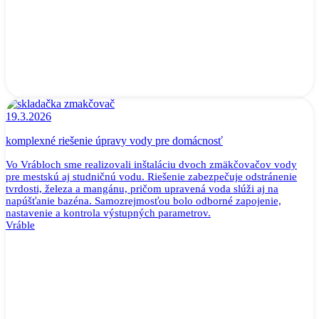
19.3.2026
komplexné riešenie úpravy vody pre domácnosť
Vo Vrábloch sme realizovali inštaláciu dvoch zmäkčovačov vody
pre mestskú aj studničnú vodu. Riešenie zabezpečuje odstránenie
tvrdosti, železa a mangánu, pričom upravená voda slúži aj na
napúšťanie bazéna. Samozrejmosťou bolo odborné zapojenie,
nastavenie a kontrola výstupných parametrov.
Vráble