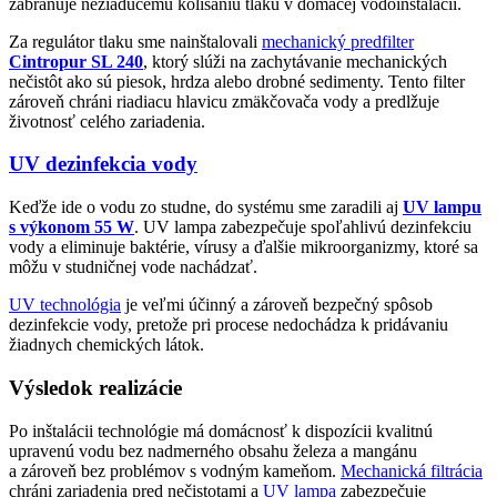
zabraňuje nežiaducemu kolísaniu tlaku v domácej vodoinštalácii.
Za regulátor tlaku sme nainštalovali
mechanický predfilter
Cintropur SL 240
, ktorý slúži na zachytávanie mechanických
nečistôt ako sú piesok, hrdza alebo drobné sedimenty. Tento filter
zároveň chráni riadiacu hlavicu zmäkčovača vody a predlžuje
životnosť celého zariadenia.
UV dezinfekcia vody
Keďže ide o vodu zo studne, do systému sme zaradili aj
UV lampu
s výkonom 55 W
. UV lampa zabezpečuje spoľahlivú dezinfekciu
vody a eliminuje baktérie, vírusy a ďalšie mikroorganizmy, ktoré sa
môžu v studničnej vode nachádzať.
UV technológia
je veľmi účinný a zároveň bezpečný spôsob
dezinfekcie vody, pretože pri procese nedochádza k pridávaniu
žiadnych chemických látok.
Výsledok realizácie
Po inštalácii technológie má domácnosť k dispozícii kvalitnú
upravenú vodu bez nadmerného obsahu železa a mangánu
a zároveň bez problémov s vodným kameňom.
Mechanická filtrácia
chráni zariadenia pred nečistotami a
UV lampa
zabezpečuje