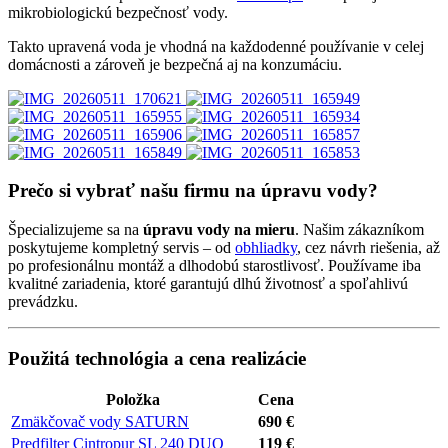
mikrobiologickú bezpečnosť vody.
Takto upravená voda je vhodná na každodenné používanie v celej
domácnosti a zároveň je bezpečná aj na konzumáciu.
Prečo si vybrať našu firmu na úpravu vody?
Špecializujeme sa na
úpravu vody na mieru
. Našim zákazníkom
poskytujeme kompletný servis – od
obhliadky
, cez návrh riešenia, až
po profesionálnu montáž a dlhodobú starostlivosť. Používame iba
kvalitné zariadenia, ktoré garantujú dlhú životnosť a spoľahlivú
prevádzku.
Použitá technológia a cena realizácie
Položka
Cena
Zmäkčovač vody SATURN
690 €
Predfilter Cintropur SL 240 DUO
119 €