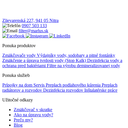
Zlievarenská 227, 941 05 Nitra
0907 503 133
filter@marlus.sk
Ponuka produktov
Zmäkčovače vody
Výdajníky vody, sodobary a pitné fontánky
Zmäkčenie a úprava tvrdosti vody (Stop Kalk)
Dezinfekcia vody a
ochrana pred baktériami
Filtre na výrobu demineralizovanej vody
Ponuka služieb
Prípojky na dom
Servis
Preplach podlahového kúrenia
Preplach
radiátorov a rozvodov
Dezinfekcia rozvodov
Inštalatérske práce
Užitočné odkazy
Zmäkčovač v skratke
Ako na úpravu vody?
Prečo my?
Blog