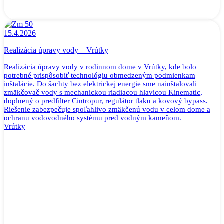
15.4.2026
Realizácia úpravy vody – Vrútky
Realizácia úpravy vody v rodinnom dome v Vrútky, kde bolo
potrebné prispôsobiť technológiu obmedzeným podmienkam
inštalácie. Do šachty bez elektrickej energie sme nainštalovali
zmäkčovač vody s mechanickou riadiacou hlavicou Kinematic,
doplnený o predfilter Cintropur, regulátor tlaku a kovový bypass.
Riešenie zabezpečuje spoľahlivo zmäkčenú vodu v celom dome a
ochranu vodovodného systému pred vodným kameňom.
Vrútky