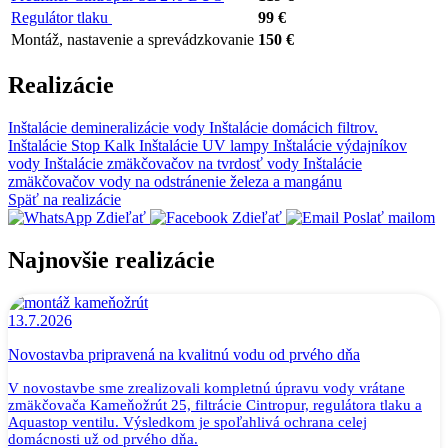
Regulátor tlaku
99 €
Montáž, nastavenie a sprevádzkovanie
150 €
Realizácie
Inštalácie demineralizácie vody
Inštalácie domácich filtrov.
Inštalácie Stop Kalk
Inštalácie UV lampy
Inštalácie výdajníkov
vody
Inštalácie zmäkčovačov na tvrdosť vody
Inštalácie
zmäkčovačov vody na odstránenie železa a mangánu
Späť na realizácie
Zdieľať
Zdieľať
Poslať mailom
Najnovšie realizácie
13.7.2026
Novostavba pripravená na kvalitnú vodu od prvého dňa
V novostavbe sme zrealizovali kompletnú úpravu vody vrátane
zmäkčovača Kameňožrút 25, filtrácie Cintropur, regulátora tlaku a
Aquastop ventilu. Výsledkom je spoľahlivá ochrana celej
domácnosti už od prvého dňa.