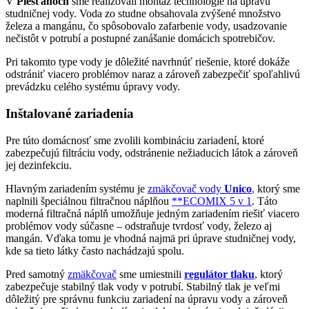
V
Piešťanoch
sme realizovali montáž technológie na úpravu
studničnej vody. Voda zo studne obsahovala zvýšené množstvo
železa a mangánu, čo spôsobovalo zafarbenie vody, usadzovanie
nečistôt v potrubí a postupné zanášanie domácich spotrebičov.
Pri takomto type vody je dôležité navrhnúť riešenie, ktoré dokáže
odstrániť viacero problémov naraz a zároveň zabezpečiť spoľahlivú
prevádzku celého systému úpravy vody.
Inštalované zariadenia
Pre túto domácnosť sme zvolili kombináciu zariadení, ktoré
zabezpečujú filtráciu vody, odstránenie nežiaducich látok a zároveň
jej dezinfekciu.
Hlavným zariadením systému je
zmäkčovač vody
Unico
,
ktorý sme
naplnili špeciálnou filtračnou náplňou
**
ECOMIX
5 v 1
. Táto
moderná filtračná náplň umožňuje jedným zariadením riešiť viacero
problémov vody súčasne – odstraňuje tvrdosť vody, železo aj
mangán. Vďaka tomu je vhodná najmä pri úprave studničnej vody,
kde sa tieto látky často nachádzajú spolu.
Pred samotný
zmäkčovač
sme umiestnili
regulátor tlaku
,
ktorý
zabezpečuje stabilný tlak vody v potrubí. Stabilný tlak je veľmi
dôležitý pre správnu funkciu zariadení na úpravu vody a zároveň