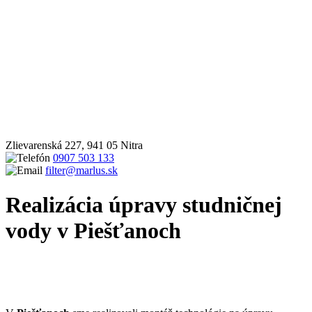
Zlievarenská 227, 941 05 Nitra
0907 503 133
filter@marlus.sk
Realizácia úpravy studničnej
vody v Piešťanoch
Úvodná stránka
Realizácie
Inštalácie zmäkčovačov vody na
odstránenie železa a mangánu
Realizácia úpravy studničnej vody
v Piešťanoch