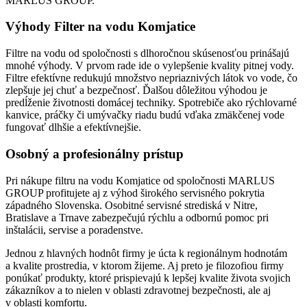
MARLUS GROUP.
Výhody Filter na vodu Komjatice
Filtre na vodu od spoločnosti s dlhoročnou skúsenosťou prinášajú
mnohé výhody. V prvom rade ide o vylepšenie kvality pitnej vody.
Filtre efektívne redukujú množstvo nepriaznivých látok vo vode, čo
zlepšuje jej chuť a bezpečnosť. Ďalšou dôležitou výhodou je
predĺženie životnosti domácej techniky. Spotrebiče ako rýchlovarné
kanvice, práčky či umývačky riadu budú vďaka zmäkčenej vode
fungovať dlhšie a efektívnejšie.
Osobný a profesionálny prístup
Pri nákupe filtru na vodu Komjatice od spoločnosti MARLUS
GROUP profitujete aj z výhod širokého servisného pokrytia
západného Slovenska. Osobitné servisné strediská v Nitre,
Bratislave a Trnave zabezpečujú rýchlu a odbornú pomoc pri
inštalácii, servise a poradenstve.
Jednou z hlavných hodnôt firmy je úcta k regionálnym hodnotám
a kvalite prostredia, v ktorom žijeme. Aj preto je filozofiou firmy
ponúkať produkty, ktoré prispievajú k lepšej kvalite života svojich
zákazníkov a to nielen v oblasti zdravotnej bezpečnosti, ale aj
v oblasti komfortu.