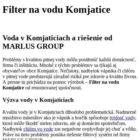
Filter na vodu Komjatice
Úvodná stránka
Filter na vodu Komjatice
Voda v Komjaticiach a riešenie od
MARLUS GROUP
Problémy s kvalitou pitnej vody môžu postihnúť každú domácnosť,
firmu či inštitúciu. Mnohé z týchto problémov sa týkajú aj
obyvateľov obce Komjatice. Nečistoty, nadbytok vápnika či chlóru
v pitnej vode predstavujú závažné riziká pre zdravie a kvalitu života.
A presne tu prichádza na pomoc výrobok –
Filter na vodu
Komjatice
od renomovanej spoločnosti.
Výzva vody v Komjaticiach
Kvalita vody je v Komjaticiach dlhodobo problematická. Nadmerné
množstvo minerálov ako je vápnik a horčík spôsobuje
tvrdosť vody
,
ktorá môže škodiť nielen zdraviu, ale aj domácim spotrebičom.
Nadbytok
chlóru vo vode
zas negatívne ovplyvňuje jej chuť a vôňu.
Práve na tieto problémy ponúka riešenie filtrový systém od firmy