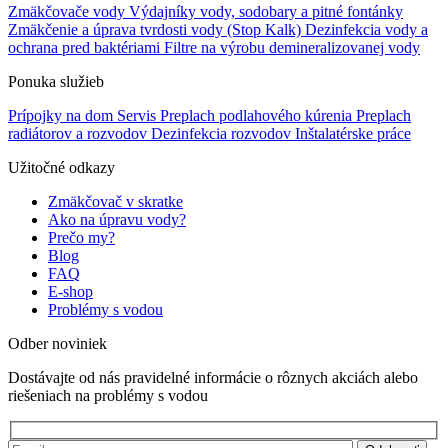
Zmäkčovače vody
Výdajníky vody, sodobary a pitné fontánky
Zmäkčenie a úprava tvrdosti vody (Stop Kalk)
Dezinfekcia vody a
ochrana pred baktériami
Filtre na výrobu demineralizovanej vody
Ponuka služieb
Prípojky na dom
Servis
Preplach podlahového kúrenia
Preplach
radiátorov a rozvodov
Dezinfekcia rozvodov
Inštalatérske práce
Užitočné odkazy
Zmäkčovač v skratke
Ako na úpravu vody?
Prečo my?
Blog
FAQ
E-shop
Problémy s vodou
Odber noviniek
Dostávajte od nás pravidelné informácie o rôznych akciách alebo
riešeniach na problémy s vodou