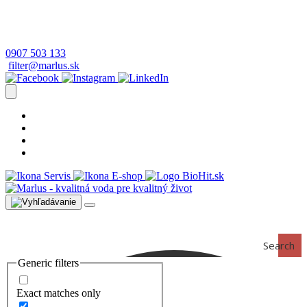
0907 503 133
filter@marlus.sk
Úprava vody postup
Prečo s nami
Blog
Časté otázky
Servis
E-shop
Search
Generic filters
Exact matches only