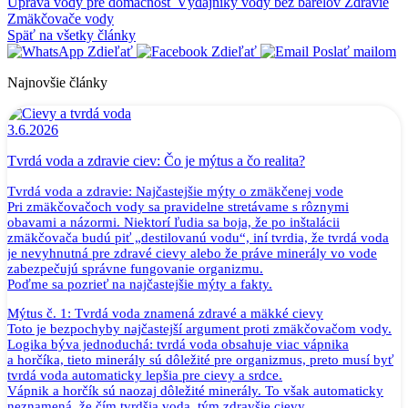
Úprava vody pre domácnosť
Výdajníky vody bez barelov
Zdravie
Zmäkčovače vody
Späť na všetky články
Zdieľať
Zdieľať
Poslať mailom
Najnovšie články
3.6.2026
Tvrdá voda a zdravie ciev: Čo je mýtus a čo realita?
Tvrdá voda a zdravie: Najčastejšie mýty o zmäkčenej vode
Pri zmäkčovačoch vody sa pravidelne stretávame s rôznymi
obavami a názormi. Niektorí ľudia sa boja, že po inštalácii
zmäkčovača budú piť „destilovanú vodu“, iní tvrdia, že tvrdá voda
je nevyhnutná pre zdravé cievy alebo že práve minerály vo vode
zabezpečujú správne fungovanie organizmu.
Poďme sa pozrieť na najčastejšie mýty a fakty.
Mýtus č. 1: Tvrdá voda znamená zdravé a mäkké cievy
Toto je bezpochyby najčastejší argument proti zmäkčovačom vody.
Logika býva jednoduchá: tvrdá voda obsahuje viac vápnika
a horčíka, tieto minerály sú dôležité pre organizmus, preto musí byť
tvrdá voda automaticky lepšia pre cievy a srdce.
Vápnik a horčík sú naozaj dôležité minerály. To však automaticky
neznamená, že čím tvrdšia voda, tým zdravšie cievy.