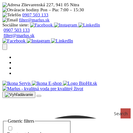
Zlievarenská 227, 941 05 Nitra
Pon – Pia: 7:00 – 15:30
0907 503 133
filter@marlus.sk
Sociálne siete:
0907 503 133
filter@marlus.sk
Úprava vody postup
Prečo s nami
Blog
Časté otázky
Servis
E-shop
Search
Generic filters