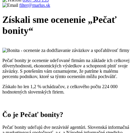
filter@marlus.sk
Získali sme ocenenie „Pečať
bonity“
Úvodná stránka
Blog
Získali sme ocenenie "Pečať bonity"
Pečať bonity je ocenenie udeľované firmám na základe ich celkovej
dôveryhodnosti, ekonomických výsledkov a schopnosti plniť svoje
záväzky. S potešením vám oznamujeme, že patríme k malému
percentu podnikov, ktoré sa týmto ocenením môžu pochváliť.
Získalo ho len 1,2 % uchádzačov, z celkového počtu 224 000
hodnotených slovenských firiem.
Čo je Pečať bonity?
Pečať bonity udeľujú dve nezávislé agentúri. Slovenská informačná
a marketingová spoločnosť, a.s. a Národné informačné stredisko