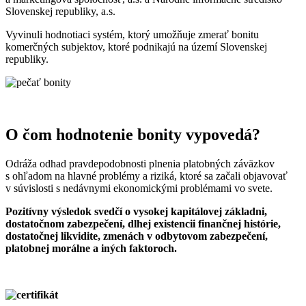
Slovenskej republiky, a.s.
Vyvinuli hodnotiaci systém, ktorý umožňuje zmerať bonitu
komerčných subjektov, ktoré podnikajú na území Slovenskej
republiky.
O čom hodnotenie bonity vypovedá?
Odráža odhad pravdepodobnosti plnenia platobných záväzkov
s ohľadom na hlavné problémy a riziká, ktoré sa začali objavovať
v súvislosti s nedávnymi ekonomickými problémami vo svete.
Pozitívny výsledok svedčí o vysokej kapitálovej základni,
dostatočnom zabezpečení, dlhej existencii finančnej histórie,
dostatočnej likvidite, zmenách v odbytovom zabezpečení,
platobnej morálne a iných faktoroch.