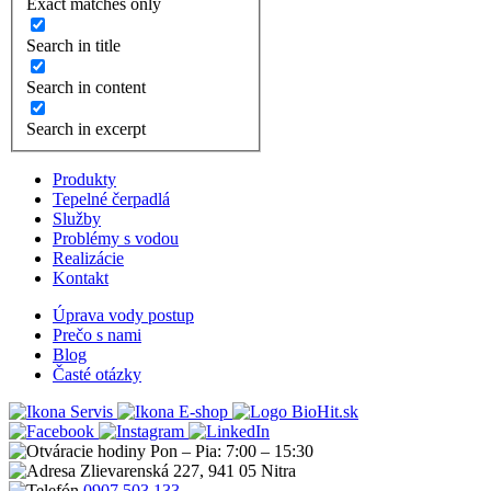
Exact matches only
Search in title
Search in content
Search in excerpt
Produkty
Tepelné čerpadlá
Služby
Problémy s vodou
Realizácie
Kontakt
Úprava vody postup
Prečo s nami
Blog
Časté otázky
Servis
E-shop
Pon – Pia: 7:00 – 15:30
Zlievarenská 227, 941 05 Nitra
0907 503 133