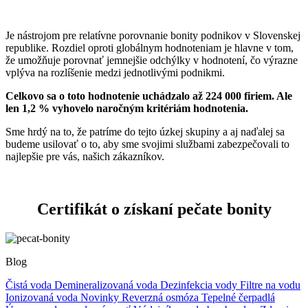
Je nástrojom pre relatívne porovnanie bonity podnikov v Slovenskej
republike. Rozdiel oproti globálnym hodnoteniam je hlavne v tom,
že umožňuje porovnať jemnejšie odchýlky v hodnotení, čo výrazne
vplýva na rozlíšenie medzi jednotlivými podnikmi.
Celkovo sa o toto hodnotenie uchádzalo až 224 000 firiem. Ale
len 1,2 % vyhovelo naročným kritériám hodnotenia.
Sme hrdý na to, že patríme do tejto úzkej skupiny a aj naďalej sa
budeme usilovať o to, aby sme svojimi službami zabezpečovali to
najlepšie pre vás, našich zákazníkov.
Certifikát o získaní pečate bonity
Blog
Čistá voda
Demineralizovaná voda
Dezinfekcia vody
Filtre na vodu
Ionizovaná voda
Novinky
Reverzná osmóza
Tepelné čerpadlá