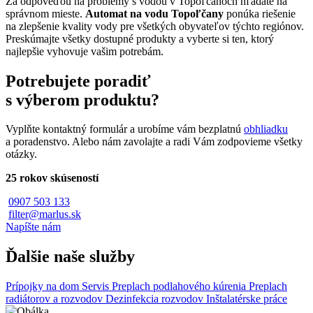
Za odpoveďou na problémy s vodou v Topoľčanoch hľadáte na
správnom mieste.
Automat na vodu Topoľčany
ponúka riešenie
na zlepšenie kvality vody pre všetkých obyvateľov týchto regiónov.
Preskúmajte všetky dostupné produkty a vyberte si ten, ktorý
najlepšie vyhovuje vašim potrebám.
Potrebujete poradiť
s výberom produktu?
Vyplňte kontaktný formulár a urobíme vám bezplatnú
obhliadku
a poradenstvo. Alebo nám zavolajte a radi Vám zodpovieme všetky
otázky.
25 rokov skúseností
0907 503 133
filter@marlus.sk
Napíšte nám
Ďalšie naše služby
Prípojky na dom
Servis
Preplach podlahového kúrenia
Preplach
radiátorov a rozvodov
Dezinfekcia rozvodov
Inštalatérske práce