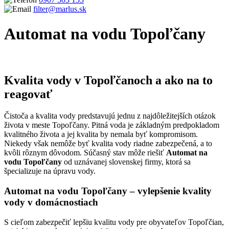
filter@marlus.sk
Automat na vodu Topoľčany
Úvodná stránka
Automat na vodu Topoľčany
Kvalita vody v Topoľčanoch a ako na to
reagovať
Čistoča a kvalita vody predstavujú jednu z najdôležitejších otázok
života v meste Topoľčany. Pitná voda je základným predpokladom
kvalitného života a jej kvalita by nemala byť kompromisom.
Niekedy však nemôže byť kvalita vody riadne zabezpečená, a to
kvôli rôznym dôvodom. Súčasný stav môže riešiť
Automat na
vodu Topoľčany
od uznávanej slovenskej firmy, ktorá sa
špecializuje na úpravu vody.
Automat na vodu Topoľčany – vylepšenie kvality
vody v domácnostiach
S cieľom zabezpečiť lepšiu kvalitu vody pre obyvateľov Topoľčian,