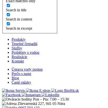
Exact matches only
Search in title
Search in content
Search in excerpt
Produkty
Tepelné čerpadlá
Služby
Problémy s vodou
Realizácie
Kontakt
Úprava vody postup
Prečo s nami
Blog
Časté otázky
Servis
E-shop
Pon – Pia: 7:00 – 15:30
Zlievarenská 227, 941 05 Nitra
0907 503 133