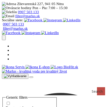
Zlievarenská 227, 941 05 Nitra
Pon – Pia: 7:00 – 15:30
0907 503 133
filter@marlus.sk
Sociálne siete:
0907 503 133
filter@marlus.sk
Úprava vody postup
Prečo s nami
Blog
Časté otázky
Servis
E-shop
Search
Generic filters