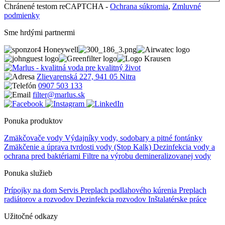
Chránené testom reCAPTCHA -
Ochrana súkromia
,
Zmluvné
podmienky
Sme hrdými partnermi
Zlievarenská 227, 941 05 Nitra
0907 503 133
filter@marlus.sk
Ponuka produktov
Zmäkčovače vody
Výdajníky vody, sodobary a pitné fontánky
Zmäkčenie a úprava tvrdosti vody (Stop Kalk)
Dezinfekcia vody a
ochrana pred baktériami
Filtre na výrobu demineralizovanej vody
Ponuka služieb
Prípojky na dom
Servis
Preplach podlahového kúrenia
Preplach
radiátorov a rozvodov
Dezinfekcia rozvodov
Inštalatérske práce
Užitočné odkazy