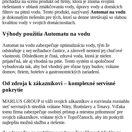
prichádza na scénu produkt od firmy, ktorá je známa svojimi
riešeniami v oblasti zmäkčovania vody, úpravy vody a domácich
filtrov na pitnú vodu. Tento produkt, nazývaný
Automat na vodu
je dokonalým riešením pre tých, ktorí sa denne stretávajú so slabou
kvalitou vody v svojich domácnostiach.
Výhody použitia Automatu na vodu
Automat na vodu zabezpečuje optimalizáciu vody, tým že
odstraňuje z nej nežiaduce častice, a zároveň nemení jej chuťové
vlastnosti. Dôsledkom je čistá, zdravá voda, ktorá je nielen
prijateľná, ale aj vhodná na pitie. Tento systém si spoločnosť
vybudovala tak, aby bol vhodný pre rôzne typy budov, vrátane
domov, firiem, hotelov a gastronomických zariadení.
Od zdroja k zákazníkovi – komplexné servisné
pokrytie
MARLUS GROUP si váži svojich zákazníkov a rozvinula rozsiahlu
sieť servisných stredísk vrátane Nitry, Bratislavy a Trnavy. Vďaka
tomu firma zabezpečuje osobný prístup a miestnu prítomnosť pre
svojich zákazníkov, vrátane tých v Topoľčanoch, aby im poskytli
najlepšiu možnú službu a riešenie.