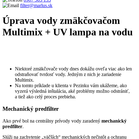
filter@marlus.sk
Úprava vody zmäkčovačom
Multimix + UV lampa na vodu
Úvodná stránka
Realizácie
Inštalácie zmäkčovačov vody na
odstránenie železa a mangánu
Úprava vody zmäkčovačom Multimix
+ UV lampa na vodu
Niektoré zmäkčovače vody dnes dokážu oveľa viac ako len
odstraňovať tvrdosť vody. Jedným z nich je zariadenie
Multimix.
Na tomto príklade u klienta v Pezinku vám ukážeme, ako
vyzerá výsledná inštalácia, aké problémy možno odstrániť,
a tiež ako celý proces prebieha.
Mechanický predfilter
Ako prvé bol na centrálny prívody vody zaradený
mechanický
predfilter
.
Slúži na zachytenie „väčších“ mechanických nečistôt a ochranu