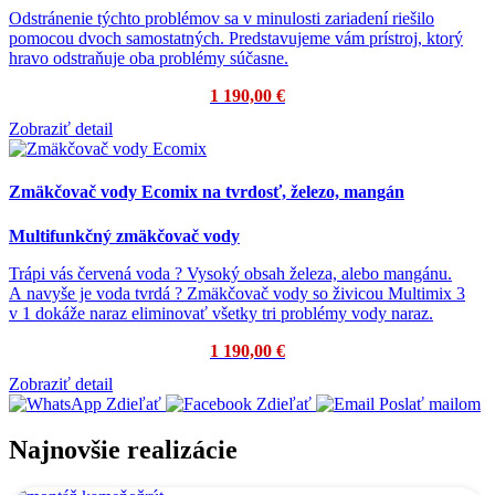
Odstránenie týchto problémov sa v minulosti zariadení riešilo
pomocou dvoch samostatných.
Predstavujeme vám prístroj, ktorý
hravo odstraňuje oba problémy súčasne.
1 190,00 €
Zobraziť detail
Zmäkčovač vody Ecomix na tvrdosť, železo, mangán
Multifunkčný zmäkčovač vody
Trápi vás červená voda ? Vysoký obsah železa, alebo mangánu.
A navyše je voda tvrdá ? Zmäkčovač vody so živicou Multimix 3
v 1 dokáže naraz eliminovať všetky tri problémy vody naraz.
1 190,00 €
Zobraziť detail
Zdieľať
Zdieľať
Poslať mailom
Najnovšie realizácie