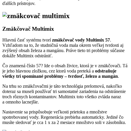
ďalších prístrojov.
Zmäkčovač Multimix
Hlavnú časť systému tvorí
zmäkčovač vody Multimix 57
.
Vzhľadom na to, že studničná voda mala okrem veľkej tvrdosti aj
zvýšený obsah železa a mangánu. Práve tieto tri problémy súčasne
dokáže Multimix odstrániť.
Čo znamená číslo 57? Ide o obsah živice, ktorá je v zmäkčovači. Tá
je jeho hlavnou zložkou, cez ktorú voda preteká a
odstraňuje
všetky tri spomínané problémy – tvrdosť, železo a mangán
.
Na trhu so zmäkčovačmi je táto technológia prelomová, nakoľko
doteraz sa museli používať tri samostatné zariadenia na odstránenie
troch rôznych kontaminantov. Multimix toto všetko zvláda naraz
a omnoho lacnejšie.
Nastavenie sa prispôsobuje veľkosti prietoku a množstve
spotrebovanej vody. Regenerácia prebieha automaticky. Jediné čo
musíte sledovať je cca 1 x za 2 mesiace množstvo soli v zásobníku.