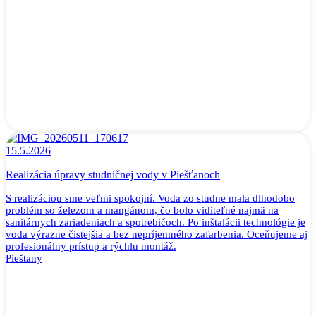
15.5.2026
Realizácia úpravy studničnej vody v Piešťanoch
S realizáciou sme veľmi spokojní. Voda zo studne mala dlhodobo
problém so železom a mangánom, čo bolo viditeľné najmä na
sanitárnych zariadeniach a spotrebičoch. Po inštalácii technológie je
voda výrazne čistejšia a bez nepríjemného zafarbenia. Oceňujeme aj
profesionálny prístup a rýchlu montáž.
Pieštany