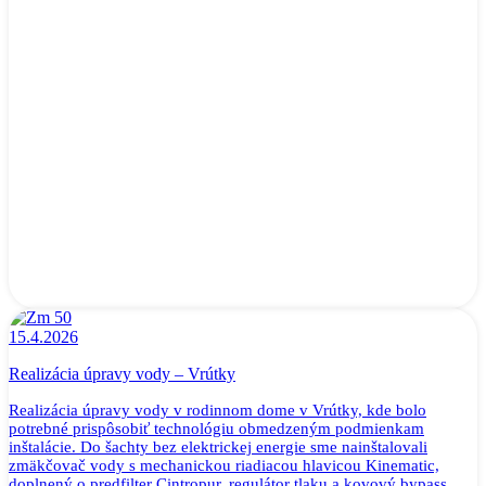
15.4.2026
Realizácia úpravy vody – Vrútky
Realizácia úpravy vody v rodinnom dome v Vrútky, kde bolo
potrebné prispôsobiť technológiu obmedzeným podmienkam
inštalácie. Do šachty bez elektrickej energie sme nainštalovali
zmäkčovač vody s mechanickou riadiacou hlavicou Kinematic,
doplnený o predfilter Cintropur, regulátor tlaku a kovový bypass.