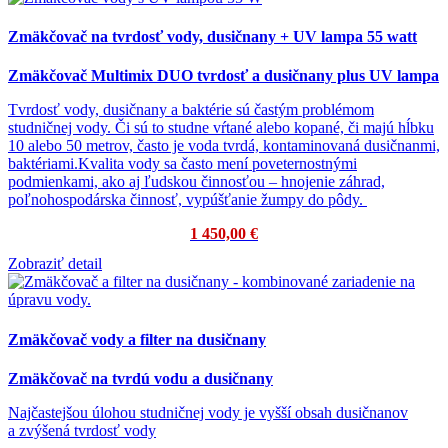
Zmäkčovač na tvrdosť vody, dusičnany + UV lampa 55 watt
Zmäkčovač Multimix DUO tvrdosť a dusičnany plus UV lampa
Tvrdosť vody, dusičnany a baktérie sú častým problémom
studničnej vody.
Či sú to studne vŕtané alebo kopané, či majú hĺbku
10 alebo 50 metrov, často je voda tvrdá, kontaminovaná dusičnanmi,
baktériami.
Kvalita vody sa často mení poveternostnými
podmienkami, ako aj ľudskou činnosťou – hnojenie záhrad,
poľnohospodárska činnosť, vypúšťanie žumpy do pôdy.
1 450,00 €
Zobraziť detail
Zmäkčovač vody a filter na dusičnany
Zmäkčovač na tvrdú vodu a dusičnany
Najčastejšou úlohou studničnej vody je vyšší obsah dusičnanov
a zvýšená tvrdosť vody