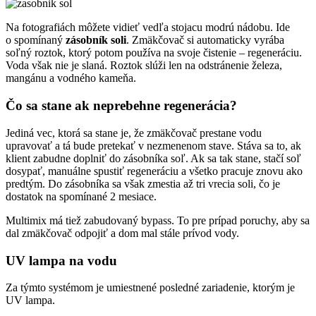
Na fotografiách môžete vidieť vedľa stojacu modrú nádobu. Ide
o spomínaný
zásobník soli
. Zmäkčovač si automaticky vyrába
soľný roztok, ktorý potom používa na svoje čistenie – regeneráciu.
Voda však nie je slaná. Roztok slúži len na odstránenie železa,
mangánu a vodného kameňa.
Čo sa stane ak neprebehne regenerácia?
Jediná vec, ktorá sa stane je, že zmäkčovač prestane vodu
upravovať a tá bude pretekať v nezmenenom stave. Stáva sa to, ak
klient zabudne doplniť do zásobníka soľ. Ak sa tak stane, stačí soľ
dosypať, manuálne spustiť regeneráciu a všetko pracuje znovu ako
predtým. Do zásobníka sa však zmestia až tri vrecia soli, čo je
dostatok na spomínané 2 mesiace.
Multimix má tiež zabudovaný bypass. To pre prípad poruchy, aby sa
dal zmäkčovač odpojiť a dom mal stále prívod vody.
UV lampa na vodu
Za týmto systémom je umiestnené posledné zariadenie, ktorým je
UV lampa.