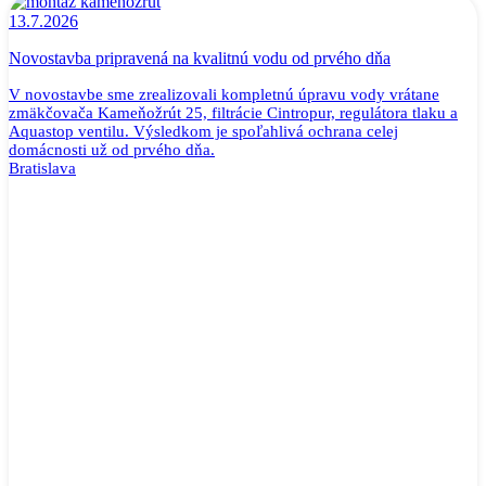
13.7.2026
Novostavba pripravená na kvalitnú vodu od prvého dňa
V novostavbe sme zrealizovali kompletnú úpravu vody vrátane
zmäkčovača Kameňožrút 25, filtrácie Cintropur, regulátora tlaku a
Aquastop ventilu. Výsledkom je spoľahlivá ochrana celej
domácnosti už od prvého dňa.
Bratislava