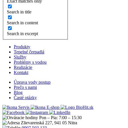
Exact matches only
Search in title
Search in content
Search in excerpt
Produkty
Tepelné čerpadlá
Služby
Problémy s vodou
Realizácie
Kontakt
Úprava vody postup
Prečo s nami
Blog
Časté otázky
Servis
E-shop
Pon – Pia: 7:00 – 15:30
Zlievarenská 227, 941 05 Nitra
0907 503 133