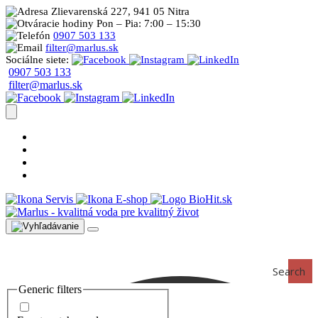
Zlievarenská 227, 941 05 Nitra
Pon – Pia: 7:00 – 15:30
0907 503 133
filter@marlus.sk
Sociálne siete:
0907 503 133
filter@marlus.sk
Úprava vody postup
Prečo s nami
Blog
Časté otázky
Servis
E-shop
Search
Generic filters