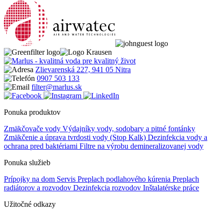
Zlievarenská 227, 941 05 Nitra
0907 503 133
filter@marlus.sk
Ponuka produktov
Zmäkčovače vody
Výdajníky vody, sodobary a pitné fontánky
Zmäkčenie a úprava tvrdosti vody (Stop Kalk)
Dezinfekcia vody a
ochrana pred baktériami
Filtre na výrobu demineralizovanej vody
Ponuka služieb
Prípojky na dom
Servis
Preplach podlahového kúrenia
Preplach
radiátorov a rozvodov
Dezinfekcia rozvodov
Inštalatérske práce
Užitočné odkazy