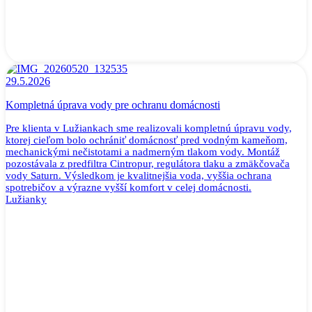
29.5.2026
Kompletná úprava vody pre ochranu domácnosti
Pre klienta v Lužiankach sme realizovali kompletnú úpravu vody,
ktorej cieľom bolo ochrániť domácnosť pred vodným kameňom,
mechanickými nečistotami a nadmerným tlakom vody. Montáž
pozostávala z predfiltra Cintropur, regulátora tlaku a zmäkčovača
vody Saturn. Výsledkom je kvalitnejšia voda, vyššia ochrana
spotrebičov a výrazne vyšší komfort v celej domácnosti.
Lužianky