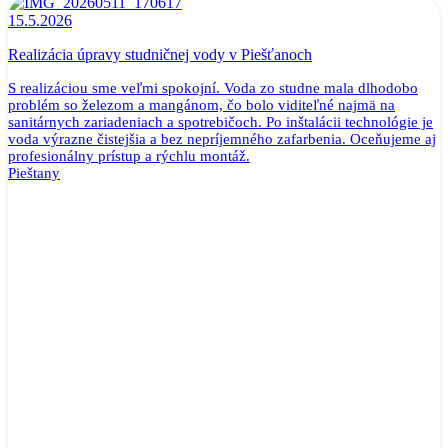
15.5.2026
Realizácia úpravy studničnej vody v Piešťanoch
S realizáciou sme veľmi spokojní. Voda zo studne mala dlhodobo
problém so železom a mangánom, čo bolo viditeľné najmä na
sanitárnych zariadeniach a spotrebičoch. Po inštalácii technológie je
voda výrazne čistejšia a bez nepríjemného zafarbenia. Oceňujeme aj
profesionálny prístup a rýchlu montáž.
Pieštany