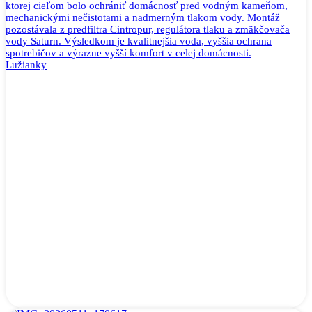
ktorej cieľom bolo ochrániť domácnosť pred vodným kameňom,
mechanickými nečistotami a nadmerným tlakom vody. Montáž
pozostávala z predfiltra Cintropur, regulátora tlaku a zmäkčovača
vody Saturn. Výsledkom je kvalitnejšia voda, vyššia ochrana
spotrebičov a výrazne vyšší komfort v celej domácnosti.
Lužianky