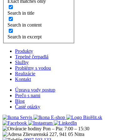
Exact matches only
Search in title
Search in content
Search in excerpt
Produkty
Tepelné čerpadlá
Služby
Problémy s vodou
Realizácie
Kontakt
Úprava vody postup
Prečo s nami
Blog
Časté otázky
Servis
E-shop
Pon – Pia: 7:00 – 15:30
Zlievarenská 227, 941 05 Nitra
0907 503 133