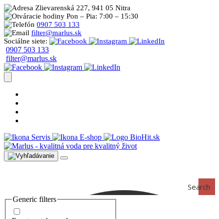
Zlievarenská 227, 941 05 Nitra
Pon – Pia: 7:00 – 15:30
0907 503 133
filter@marlus.sk
Sociálne siete:
0907 503 133
filter@marlus.sk
Úprava vody postup
Prečo s nami
Blog
Časté otázky
Servis
E-shop
Search
Generic filters