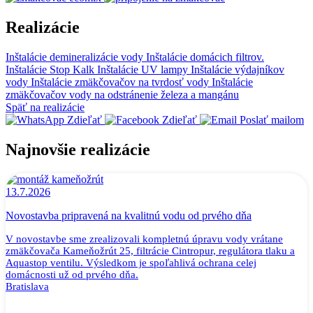
Realizácie
Inštalácie demineralizácie vody
Inštalácie domácich filtrov.
Inštalácie Stop Kalk
Inštalácie UV lampy
Inštalácie výdajníkov
vody
Inštalácie zmäkčovačov na tvrdosť vody
Inštalácie
zmäkčovačov vody na odstránenie železa a mangánu
Späť na realizácie
Zdieľať
Zdieľať
Poslať mailom
Najnovšie realizácie
13.7.2026
Novostavba pripravená na kvalitnú vodu od prvého dňa
V novostavbe sme zrealizovali kompletnú úpravu vody vrátane
zmäkčovača Kameňožrút 25, filtrácie Cintropur, regulátora tlaku a
Aquastop ventilu. Výsledkom je spoľahlivá ochrana celej
domácnosti už od prvého dňa.
Bratislava