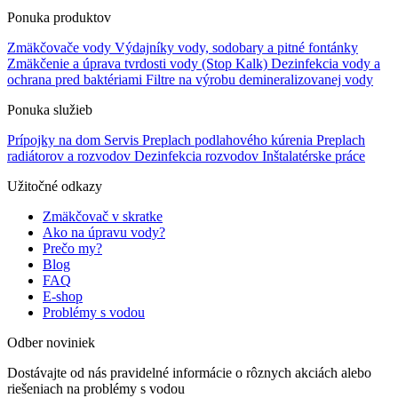
Ponuka produktov
Zmäkčovače vody
Výdajníky vody, sodobary a pitné fontánky
Zmäkčenie a úprava tvrdosti vody (Stop Kalk)
Dezinfekcia vody a
ochrana pred baktériami
Filtre na výrobu demineralizovanej vody
Ponuka služieb
Prípojky na dom
Servis
Preplach podlahového kúrenia
Preplach
radiátorov a rozvodov
Dezinfekcia rozvodov
Inštalatérske práce
Užitočné odkazy
Zmäkčovač v skratke
Ako na úpravu vody?
Prečo my?
Blog
FAQ
E-shop
Problémy s vodou
Odber noviniek
Dostávajte od nás pravidelné informácie o rôznych akciách alebo
riešeniach na problémy s vodou