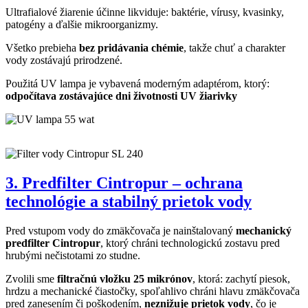
Ultrafialové žiarenie účinne likviduje: baktérie, vírusy, kvasinky,
patogény a ďalšie mikroorganizmy.
Všetko prebieha
bez pridávania chémie
, takže chuť a charakter
vody zostávajú prirodzené.
Použitá UV lampa je vybavená moderným adaptérom, ktorý:
odpočítava zostávajúce dni životnosti UV žiarivky
3. Predfilter Cintropur – ochrana
technológie a stabilný prietok vody
Pred vstupom vody do zmäkčovača je nainštalovaný
mechanický
predfilter Cintropur
, ktorý chráni technologickú zostavu pred
hrubými nečistotami zo studne.
Zvolili sme
filtračnú vložku 25 mikrónov
, ktorá: zachytí piesok,
hrdzu a mechanické čiastočky, spoľahlivo chráni hlavu zmäkčovača
pred zanesením či poškodením,
neznižuje prietok vody
, čo je