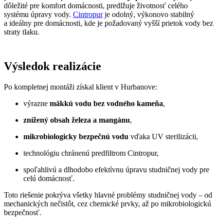
dôležité pre komfort domácnosti, predlžuje životnosť celého
systému úpravy vody.
Cintropur
je odolný, výkonovo stabilný
a ideálny pre domácnosti, kde je požadovaný vyšší prietok vody bez
straty tlaku.
Výsledok realizácie
Po kompletnej montáži získal klient v Hurbanove:
výrazne
mäkkú vodu bez vodného kameňa
,
znížený obsah železa a mangánu
,
mikrobiologicky bezpečnú vodu
vďaka UV sterilizácii,
technológiu chránenú predfiltrom Cintropur,
spoľahlivú a dlhodobo efektívnu úpravu studničnej vody pre
celú domácnosť.
Toto riešenie pokrýva všetky hlavné problémy studničnej vody – od
mechanických nečistôt, cez chemické prvky, až po mikrobiologickú
bezpečnosť.