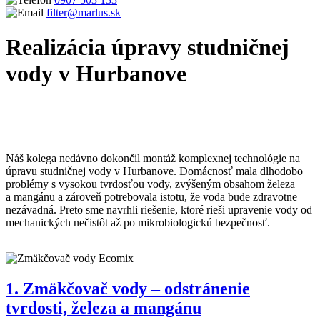
filter@marlus.sk
Realizácia úpravy studničnej
vody v Hurbanove
Úvodná stránka
Realizácie
Inštalácie zmäkčovačov vody na
odstránenie železa a mangánu
Realizácia úpravy studničnej vody
v Hurbanove
Náš kolega nedávno dokončil montáž komplexnej technológie na
úpravu studničnej vody v Hurbanove. Domácnosť mala dlhodobo
problémy s vysokou tvrdosťou vody, zvýšeným obsahom železa
a mangánu a zároveň potrebovala istotu, že voda bude zdravotne
nezávadná. Preto sme navrhli riešenie, ktoré rieši upravenie vody od
mechanických nečistôt až po mikrobiologickú bezpečnosť.
1. Zmäkčovač vody – odstránenie
tvrdosti, železa a mangánu