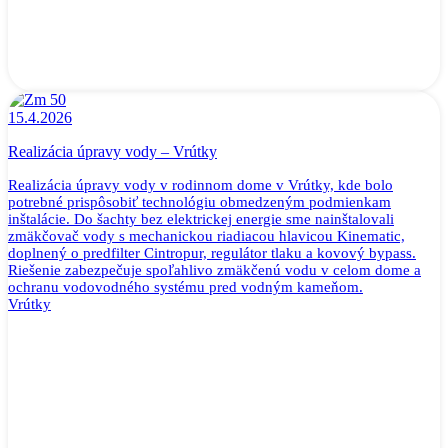
15.4.2026
Realizácia úpravy vody – Vrútky
Realizácia úpravy vody v rodinnom dome v Vrútky, kde bolo
potrebné prispôsobiť technológiu obmedzeným podmienkam
inštalácie. Do šachty bez elektrickej energie sme nainštalovali
zmäkčovač vody s mechanickou riadiacou hlavicou Kinematic,
doplnený o predfilter Cintropur, regulátor tlaku a kovový bypass.
Riešenie zabezpečuje spoľahlivo zmäkčenú vodu v celom dome a
ochranu vodovodného systému pred vodným kameňom.
Vrútky