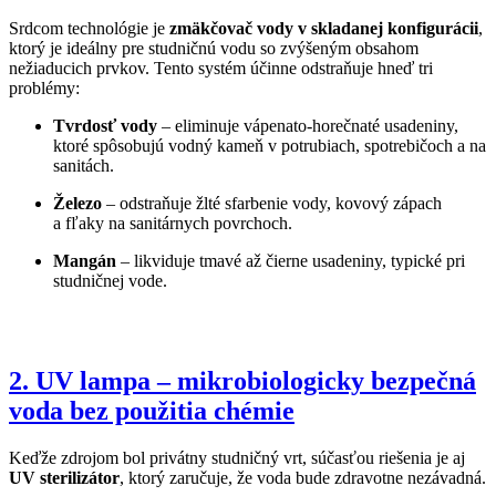
Srdcom technológie je
zmäkčovač vody v skladanej konfigurácii
,
ktorý je ideálny pre studničnú vodu so zvýšeným obsahom
nežiaducich prvkov. Tento systém účinne odstraňuje hneď tri
problémy:
Tvrdosť vody
– eliminuje vápenato-horečnaté usadeniny,
ktoré spôsobujú vodný kameň v potrubiach, spotrebičoch a na
sanitách.
Železo
– odstraňuje žlté sfarbenie vody, kovový zápach
a fľaky na sanitárnych povrchoch.
Mangán
– likviduje tmavé až čierne usadeniny, typické pri
studničnej vode.
2. UV lampa – mikrobiologicky bezpečná
voda bez použitia chémie
Keďže zdrojom bol privátny studničný vrt, súčasťou riešenia je aj
UV sterilizátor
, ktorý zaručuje, že voda bude zdravotne nezávadná.