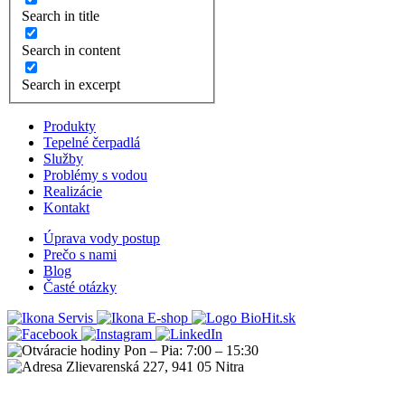
Search in title
Search in content
Search in excerpt
Produkty
Tepelné čerpadlá
Služby
Problémy s vodou
Realizácie
Kontakt
Úprava vody postup
Prečo s nami
Blog
Časté otázky
Servis
E-shop
Pon – Pia: 7:00 – 15:30
Zlievarenská 227, 941 05 Nitra