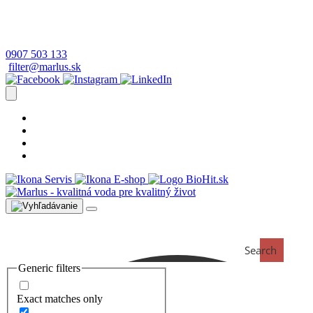
0907 503 133
filter@marlus.sk
Úprava vody postup
Prečo s nami
Blog
Časté otázky
Servis
E-shop
Search
Generic filters
Exact matches only