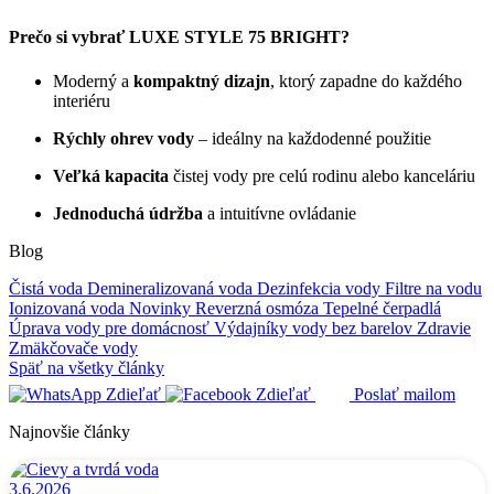
Prečo si vybrať LUXE STYLE 75 BRIGHT?
Moderný a
kompaktný dizajn
, ktorý zapadne do každého
interiéru
Rýchly ohrev vody
– ideálny na každodenné použitie
Veľká kapacita
čistej vody pre celú rodinu alebo kanceláriu
Jednoduchá údržba
a intuitívne ovládanie
Blog
Čistá voda
Demineralizovaná voda
Dezinfekcia vody
Filtre na vodu
Ionizovaná voda
Novinky
Reverzná osmóza
Tepelné čerpadlá
Úprava vody pre domácnosť
Výdajníky vody bez barelov
Zdravie
Zmäkčovače vody
Späť na všetky články
Zdieľať
Zdieľať
Poslať mailom
Najnovšie články
3.6.2026