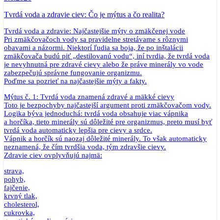
Tvrdá voda a zdravie ciev: Čo je mýtus a čo realita?
Tvrdá voda a zdravie: Najčastejšie mýty o zmäkčenej vode
Pri zmäkčovačoch vody sa pravidelne stretávame s rôznymi
obavami a názormi. Niektorí ľudia sa boja, že po inštalácii
zmäkčovača budú piť „destilovanú vodu“, iní tvrdia, že tvrdá voda
je nevyhnutná pre zdravé cievy alebo že práve minerály vo vode
zabezpečujú správne fungovanie organizmu.
Poďme sa pozrieť na najčastejšie mýty a fakty.
Mýtus č. 1: Tvrdá voda znamená zdravé a mäkké cievy
Toto je bezpochyby najčastejší argument proti zmäkčovačom vody.
Logika býva jednoduchá: tvrdá voda obsahuje viac vápnika
a horčíka, tieto minerály sú dôležité pre organizmus, preto musí byť
tvrdá voda automaticky lepšia pre cievy a srdce.
Vápnik a horčík sú naozaj dôležité minerály. To však automaticky
neznamená, že čím tvrdšia voda, tým zdravšie cievy.
Zdravie ciev ovplyvňujú najmä:
strava,
pohyb,
fajčenie,
krvný tlak,
cholesterol,
cukrovka,