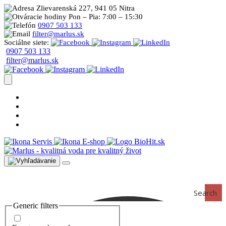
Zlievarenská 227, 941 05 Nitra
Pon – Pia: 7:00 – 15:30
0907 503 133
filter@marlus.sk
Sociálne siete:
0907 503 133
filter@marlus.sk
Úprava vody postup
Prečo s nami
Blog
Časté otázky
Servis
E-shop
Search
Generic filters