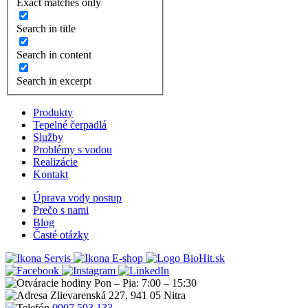
Exact matches only
Search in title
Search in content
Search in excerpt
Produkty
Tepelné čerpadlá
Služby
Problémy s vodou
Realizácie
Kontakt
Úprava vody postup
Prečo s nami
Blog
Časté otázky
Servis
E-shop
Pon – Pia: 7:00 – 15:30
Zlievarenská 227, 941 05 Nitra
0907 503 133