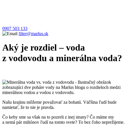
0907 503 133
filter@marlus.sk
Aký je rozdiel – voda
z vodovodu a minerálna voda?
Úvodná stránka
Blog
Aký je rozdiel - voda z vodovodu a minerálna
voda?
Našu krajinu môžeme považovať za bohatú. Väčšina ľudí bude
namietať, že to nie je pravda.
Čo keby sme sa však na to pozreli z inej strany? Čo máme my
a nemá pár miliónov ľudí na tomto svete? To bez čoho neprežijeme.