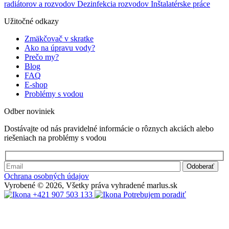
radiátorov a rozvodov
Dezinfekcia rozvodov
Inštalatérske práce
Správne navrhnuté tepelné čerpadlo dokáže v oboch prípadoch
6. Servis a dostupnosť náhradných dielov
Užitočné odkazy
zabezpečiť efektívne, ekologické a úsporné vykurovanie
Samsung
domácnosti.
Veľká servisná sieť po celom svete.
Zmäkčovač v skratke
Prečítať článok
Ako na úpravu vody?
Spoľahlivý prístup k náhradným dielom.
Prečo my?
Blog
Midea
FAQ
E-shop
Rastúca servisná sieť, dostupné diely často lacnejšie.
Problémy s vodou
Verdikt:Samsung má dlhšiu servisnú históriu, ale Midea dobieha
Odber noviniek
s dostupnosťou a cenami dielov.
Dostávajte od nás pravidelné informácie o rôznych akciách alebo
7. Zhrnutie: Ktoré tepelné čerpadlo si vybrať?
riešeniach na problémy s vodou
Kriterium
Samsung
Midea
Ochrana osobných údajov
Cena / hodnoty
Vyrobené © 2026, Všetky práva vyhradené marlus.sk
⭐⭐⭐
+421 907 503 133
Potrebujem poradiť
⭐⭐⭐⭐
Účinnosť a výkon