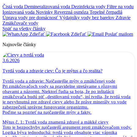
Čistá voda
Demineralizovaná voda
Dezinfekcia vody
Filtre na vodu
Ionizovaná voda
Novinky
Reverzná osmóza
Tepelné čerpadlá
Úprava vody pre domácnosť
Výdajníky vody bez barelov
Zdravie
Zmäkčovače vody
Späť na všetky články
Zdieľať
Zdieľať
Poslať mailom
Najnovšie články
3.6.2026
Tvrdá voda a zdravie ciev: Čo je mýtus a čo realita?
Tvrdá voda a zdravie: Najčastejšie mýty o zmäkčenej vode
Pri zmäkčovačoch vody sa pravidelne stretávame s rôznymi
obavami a názormi. Niektorí ľudia sa boja, že po inštalácii
zmäkčovača budú piť „destilovanú vodu“, iní tvrdia, že tvrdá voda
je nevyhnutná pre zdravé cievy alebo že práve minerály vo vode
zabezpečujú správne fungovanie organizmu.
Poďme sa pozrieť na najčastejšie mýty a fakty.
Mýtus č. 1: Tvrdá voda znamená zdravé a mäkké cievy
Toto je bezpochyby najčastejší argument proti zmäkčovačom vody.
Logika býva jednoduchá: tvrdá voda obsahuje viac vápnika