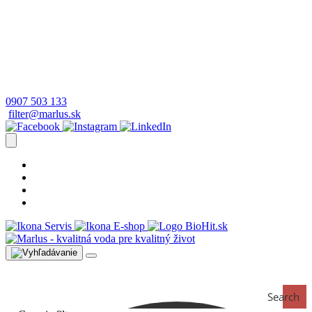
0907 503 133
filter@marlus.sk
Úprava vody postup
Prečo s nami
Blog
Časté otázky
Servis
E-shop
Search