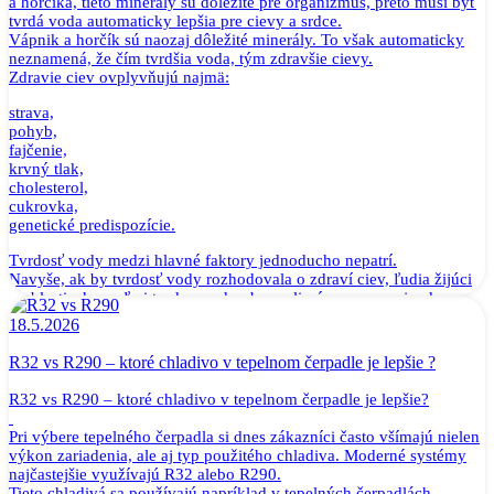
a horčíka, tieto minerály sú dôležité pre organizmus, preto musí byť
tvrdá voda automaticky lepšia pre cievy a srdce.
Vápnik a horčík sú naozaj dôležité minerály. To však automaticky
neznamená, že čím tvrdšia voda, tým zdravšie cievy.
Zdravie ciev ovplyvňujú najmä:
strava,
pohyb,
fajčenie,
krvný tlak,
cholesterol,
cukrovka,
genetické predispozície.
Tvrdosť vody medzi hlavné faktory jednoducho nepatrí.
Navyše, ak by tvrdosť vody rozhodovala o zdraví ciev, ľudia žijúci
v oblastiach s veľmi tvrdou vodou by mali výrazne menej srdcovo-
cievnych ochorení. Takéto jednoduché prepojenie však neexistuje.
18.5.2026
Jednoducho povedané:
Tvrdá voda nie je zárukou zdravých ciev rovnako, ako zmäkčená
R32 vs R290 – ktoré chladivo v tepelnom čerpadle je lepšie ?
voda nie je príčinou ich poškodenia.
R32 vs R290 – ktoré chladivo v tepelnom čerpadle je lepšie?
Mýtus č. 2: Minerály potrebujeme prijímať hlavne z vody
Toto je ďalší veľmi rozšírený omyl.
Pri výbere tepelného čerpadla si dnes zákazníci často všímajú nielen
Áno, tvrdá voda obsahuje vápnik a horčík. Mnohí ľudia si však
výkon zariadenia, ale aj typ použitého chladiva. Moderné systémy
neuvedomujú, aké malé množstvá minerálov sa v bežnej pitnej vode
najčastejšie využívajú R32 alebo R290.
nachádzajú.
Tieto chladivá sa používajú napríklad v tepelných čerpadlách