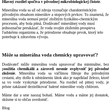
Hlavný rozdiel spočíva v pôvodnej mikrobiologickej čistote
.
Minerálna voda sa už od zdroja vyznačuje charakteristickým
pôvodným obsahom minerálov a stopových prvkov. To znamená, že
minerálna voda nemusí prejsť zložitým fyzikálno-chemickým
procesom, aby bola pitná. Dodávateľ minerálnej vody musí
jednoznačne preukázať, že voda svojím zložením prospieva
ľudskému organizmu a, že prirodzene obsahuje prvok, ktorý telo
potrebuje k zdravému vývoju.
Môže sa minerálna voda chemicky upravovať?
Dodávateľ môže minerálnu vodu upravovať iba minimálne, bez
p
oužitia chemikálií a zároveň nesmie ovplyvniť jej pôvodné
zloženie
. Minerálna voda sa väčšinou filtruje iba prírodnými
cestami, aby došlo k odstráneniu látok ako je napríklad železo, ktoré
sa vo vode vyskytuje prirodzene. Na rozdiel od pitnej vody, je
prísne zakázané dezinfikovať balené minerálne vody chlórom.
Máme dar a sme naozaj bohatí. Máme vodu a máme jej dostatok,
skúsme si to občas uvedomiť.
Blog