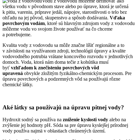
Vodu z vodovodu môžeme definovať ako
všetku vodu v pôvodnom stave alebo po úprave, ktorá je určená
k pitiu, vareniu, príprave jedál, nápojov, starostlivosti o telo bez
ohľadu na jej pôvod, skupenstvo a spôsob dodávania.
Vďaka
povrchovým vodám
, ktoré sú hlavným zdrojom vody z vodovodu
môžeme vodu vo svojom živote používať na čo chceme
a potrebujeme.
Kvalita vody z vodovodu sa môže značne líšiť regionálne a to
v závislosti na využívanom zdroji, technológii úpravy a kvalite
vodovodného potrubia vrátane koncového rozvodu v jednotlivých
domoch. Voda, ktorá nám doma tečie z kohútika musí
byť
vzhľadom k znečisteniu povrchových vôd
upravená
obvykle zložitým fyzikálno-chemickým procesom. Pre
úpravu povrchových a podzemných vôd sa používajú rôzne
chemické látky.
Aké látky sa používajú na úpravu pitnej vody?
Hydroxit sodný sa používa na
zníženie kyslosti vody
alebo na
zvýšenie jej hodnoty pH. Sóda sa pre úpravu kyslejšej prírodnej
vody používa najmä v oblastiach chránených území.