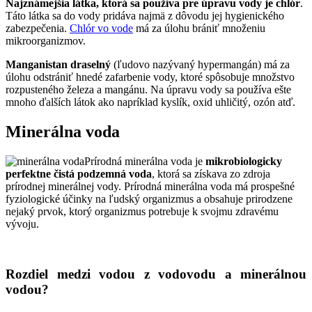
Najznámejšia látka, ktorá sa používa pre úpravu vody je chlór
.
Táto látka sa do vody pridáva najmä z dôvodu jej hygienického
zabezpečenia.
Chlór vo vode
má za úlohu brániť množeniu
mikroorganizmov.
Manganistan draselný
(ľudovo nazývaný hypermangán) má za
úlohu odstrániť hnedé zafarbenie vody, ktoré spôsobuje množstvo
rozpusteného železa a mangánu. Na úpravu vody sa používa ešte
mnoho ďalších látok ako napríklad kyslík, oxid uhličitý, ozón atď.
Minerálna voda
Prírodná minerálna voda je
mikrobiologicky
perfektne čistá podzemná voda
, ktorá sa získava zo zdroja
prírodnej minerálnej vody. Prírodná minerálna voda má prospešné
fyziologické účinky na ľudský organizmus a obsahuje prirodzene
nejaký prvok, ktorý organizmus potrebuje k svojmu zdravému
vývoju.
Rozdiel medzi vodou z vodovodu a minerálnou
vodou?